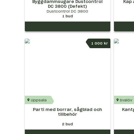
Byggdammsugare Dustcontrol
Kap 
DC 3800 (Defekt)
Dustcontrol DC 3800
1
bud
1 000 kr
Uppsala
Svalöv
Parti med borrar, sågblad och
Kant
tillbehör
2
bud