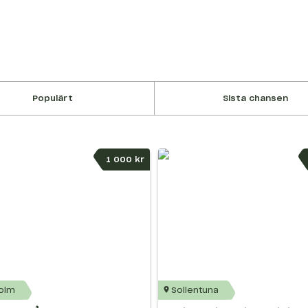
Populärt
Sista chansen
1 000 kr
olm
Sollentuna