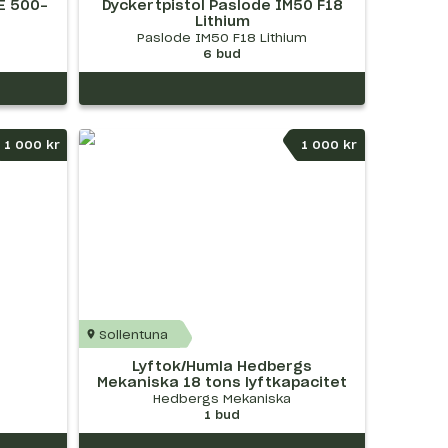
DE 500-
Dyckertpistol Paslode IM50 F18
Lithium
Paslode IM50 F18 Lithium
6
bud
1 000 kr
1 000 kr
Sollentuna
Lyftok/Humla Hedbergs
Mekaniska 18 tons lyftkapacitet
Hedbergs Mekaniska
1
bud