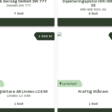
& Gersåg DeWalt DW 777
Injekteringspistol Hilti H
22
DeWalt DW 777
Hilti HDE 500-22
7
bud
2
bud
1 000 kr
Lyrestad
glättare AB Lindec LC436
Kraftig Stålram
Lindec LC 436
1
bud
1
bud