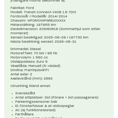
ytterligare moms tillkommer ej.
Fabrikat: Ford
Modell: Transit Connect V408 1.6 TDCi
Fordonsår / Modellår: 2014/ 2014
Chassinr: WF0RXXWPGREU0XXXX
Mätarställning: 197955 km
Däckdimension: 205/60R16 (Sommarhjul som sitter
monterat)
Senast besiktigad: 2025-06-29 / 197730 km
Nästa besiktning senast: 2026-08-31
Drivmedel: Diesel
Motoreffekt: 70 kW / 95 hk
Motorvolym: 1 560 cc
Utsläppsklass: Euro 5
Växellåda: Manuell (5-växlad)
Drivlina: Framhjulsdrift
Antal axlar: 2
Axelavstånd (mm): 2662
Utrustning bland annat:
Svensksåld
Antal sittplatser: 3st (Förare + 2st passagerare)
Parkeringssensorer bak
El-fönsterhissar & el-sidospeglar
AC (ej funktionstestad)
Farthållare