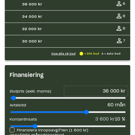
6
36 000 kr
8
34 000 kr
8
32 000 kr
7
30 000 kr
Visa alla
18
bud
= Ditt bud
A = Auto bud
Finansiering
Slutpris (exkl. moms)
60
mån
Avtalstid
3 600 kr
10
%
Kontantinsats
Finansiera inropsavgiften (
1 600 kr
)
Ungefärlig månadskostnad