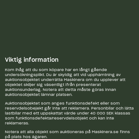
Viktig information
Kom ihåg att du som köpare har en långt gående
undersökningsplikt. Du är skyldig att vid upphämtning av
auktionsobjektet underrätta Maskinera om du upplever att
objektet skiljer sig väsentligt ifrån presenterat
auktionsunderlag. Notera att detta måste göras innan
auktionsobjektet lämnar platsen.
Auktionsobjektet som anges funktionsdefekt eller som
reservdelsobejekt går inte att reklamera. Personbilar och lätta
lastbilar med ett uppskattat värde under 40 000 SEK klassas
som funktionsdefekta/reservdelsobjekt och kan inte
reklameras.
Notera att alla objekt som auktioneras på Maskinera.se finns
på plats hos ägaren.