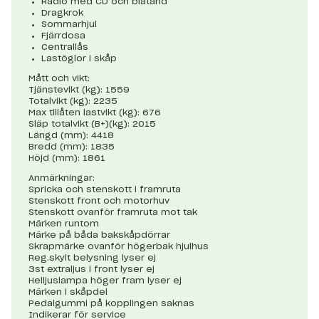
Radio med CD och blåtand
Dragkrok
Sommarhjul
Fjärrdosa
Centrallås
Lastöglor i skåp
Mått och vikt:
Tjänstevikt (kg): 1559
Totalvikt (kg): 2235
Max tillåten lastvikt (kg): 676
Släp totalvikt (B+)(kg): 2015
Längd (mm): 4418
Bredd (mm): 1835
Höjd (mm): 1861
Anmärkningar:
Spricka och stenskott i framruta
Stenskott front och motorhuv
Stenskott ovanför framruta mot tak
Märken runtom
Märke på båda bakskåpdörrar
Skrapmärke ovanför högerbak hjulhus
Reg.skylt belysning lyser ej
3st extraljus i front lyser ej
Helljuslampa höger fram lyser ej
Märken i skåpdel
Pedalgummi på kopplingen saknas
Indikerar för service