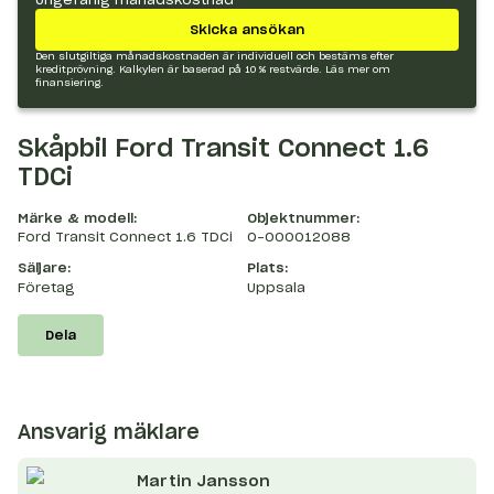
Skicka ansökan
Den slutgiltiga månadskostnaden är individuell och bestäms efter
kreditprövning. Kalkylen är baserad på 10 % restvärde.
Läs mer om
finansiering.
Skåpbil Ford Transit Connect 1.6
TDCi
Märke & modell:
Objektnummer:
Ford Transit Connect 1.6 TDCi
O-000012088
Säljare:
Plats:
Företag
Uppsala
Dela
Ansvarig mäklare
Martin
Jansson