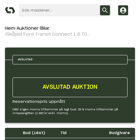
Hem
Auktioner
Bilar
Skåpbil Ford Transit Connect 1.6 TDCi
AVSLUTAS:
AVSLUTAD AUKTION
Reservationspris uppnått
OBS! Ingen moms tillkommer på lagt bud. 25 % moms tillkommer på
inropsavgiften (1 600 kr exkl. moms).
Bud (
18
st)
Tid
Budgivare