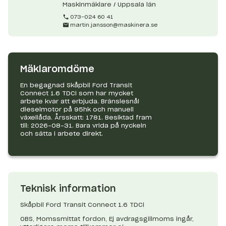
Maskinmäklare / Uppsala län
073-024 60 41
martin.jansson@maskinera.se
Mäklaromdöme
En begagnad Skåpbil Ford Transit
Connect 1.6 TDCi som har mycket
arbete kvar att erbjuda. Bränslesnål
dieselmotor på 95hk och manuell
växellåda. Årsskatt: 1781. Besiktad fram
till: 2026-08-31. Bara vrida på nyckeln
och sätta i arbete direkt.
Teknisk information
Skåpbil Ford Transit Connect 1.6 TDCi
OBS, Momssmittat fordon, Ej avdragsgillmoms ingår,