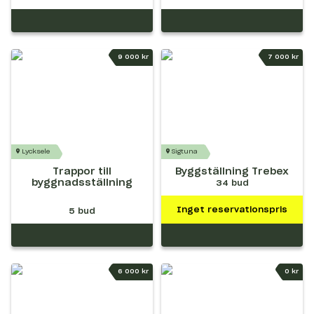
9 000 kr
7 000 kr
Lycksele
Sigtuna
Trappor till
Byggställning Trebex
byggnadsställning
34
bud
Inget reservationspris
5
bud
6 000 kr
0 kr