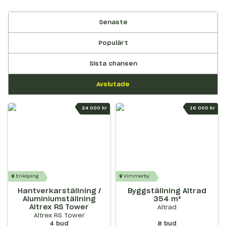
Senaste
Populärt
Sista chansen
Avslutade
24 000 kr
16 000 kr
Enköping
Vimmerby
Hantverkarställning /
Byggställning Altrad
Aluminiumställning
354 m²
Altrex RS Tower
Altrad
Altrex RS Tower
4
bud
8
bud