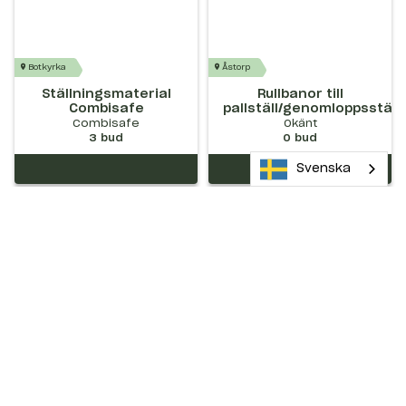
Botkyrka
Åstorp
Ställningsmaterial
Rullbanor till
Combisafe
pallställ/genomloppsställ
Combisafe
Okänt
3
bud
0
bud
Svenska
Ställningsmaterial
Därför ska du välja Maskinera
Trustpilot