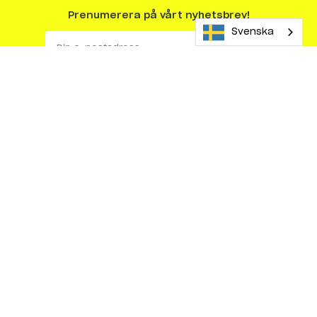
Prenumerera på vårt nyhetsbrev!
Svenska
Köp & sälj
Finansiering
Fraktförfrågan
Frågor & svar
Kundberättelser
Så här köper du maskiner
Så här säljer du maskiner
Varför sälja med Maskinera?
Om Maskinera
Integritetspolicy
Köpvillkor