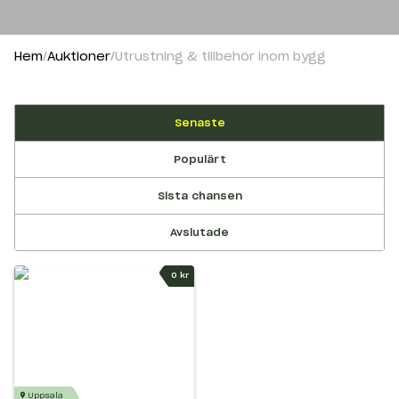
Hem
Auktioner
Utrustning & tillbehör inom bygg
Senaste
Populärt
Sista chansen
Avslutade
0 kr
Uppsala