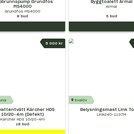
upbrunnspump Grundfos
Byggtoalett Armal
MS4000
Armal
Grundfos MS4000
8
bud
5
bud
5 000 kr
tuna
Svalöv
vattentvätt Kärcher HDS
Belysningsmast Link T
10/20-4m (Defekt)
Link240-1137M
Kärcher HDS 10/20-4m
18
bud