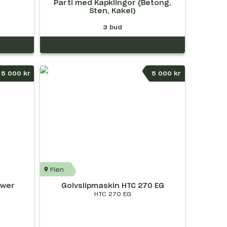
Parti med Kapklingor (Betong,
Sten, Kakel)
3
bud
5 000 kr
5 000 kr
Flen
ower
Golvslipmaskin HTC 270 EG
HTC 270 EG