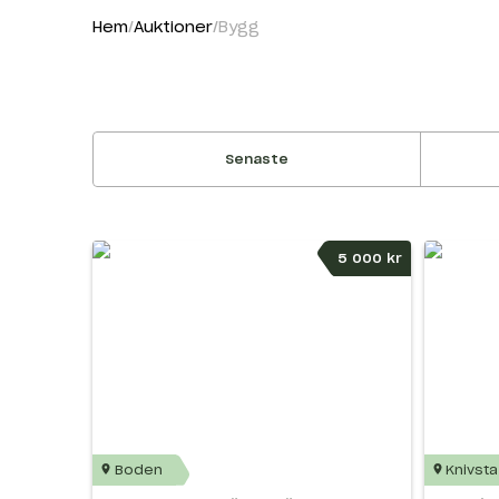
Hem
Auktioner
Bygg
Senaste
5 000 kr
Boden
Knivsta