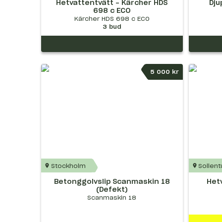
Hetvattentvätt - Kärcher HDS
Dj
698 c ECO
Kärcher HDS 698 c ECO
3
bud
5 000 kr
Stockholm
Sollen
Betonggolvslip Scanmaskin 18
Het
(Defekt)
Scanmaskin 18