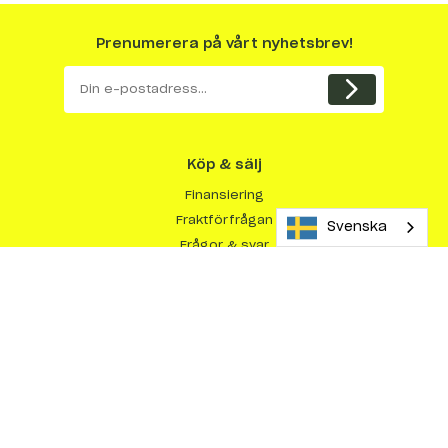
Prenumerera på vårt nyhetsbrev!
Köp & sälj
Finansiering
Fraktförfrågan
Svenska
Frågor & svar
Kundberättelser
Så här köper du maskiner
Så här säljer du maskiner
Varför sälja med Maskinera?
Om Maskinera
Integritetspolicy
Köpvillkor