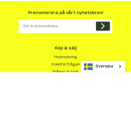
Prenumerera på vårt nyhetsbrev!
Köp & sälj
Finansiering
Fraktförfrågan
Svenska
Frågor & svar
Kundberättelser
Så här köper du maskiner
Så här säljer du maskiner
Varför sälja med Maskinera?
Om Maskinera
Integritetspolicy
Köpvillkor