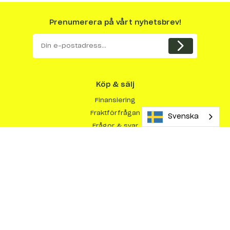
Prenumerera på vårt nyhetsbrev!
Köp & sälj
Finansiering
Fraktförfrågan
Svenska
Frågor & svar
Kundberättelser
Så här köper du maskiner
Så här säljer du maskiner
Varför sälja med Maskinera?
Om Maskinera
Integritetspolicy
Köpvillkor