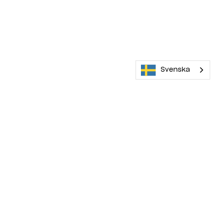
Svenska
Maskinera rekommenderar
4 000 kr