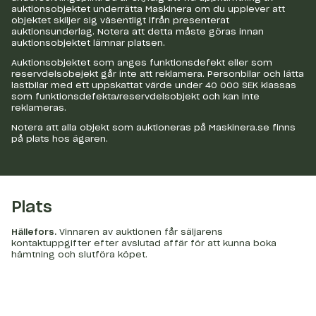
auktionsobjektet underrätta Maskinera om du upplever att
objektet skiljer sig väsentligt ifrån presenterat
auktionsunderlag. Notera att detta måste göras innan
auktionsobjektet lämnar platsen.
Auktionsobjektet som anges funktionsdefekt eller som
reservdelsobejekt går inte att reklamera. Personbilar och lätta
lastbilar med ett uppskattat värde under 40 000 SEK klassas
som funktionsdefekta/reservdelsobjekt och kan inte
reklameras.
Notera att alla objekt som auktioneras på Maskinera.se finns
på plats hos ägaren.
Plats
Hällefors
.
Vinnaren av auktionen får säljarens
kontaktuppgifter efter avslutad affär för att kunna boka
hämtning och slutföra köpet.