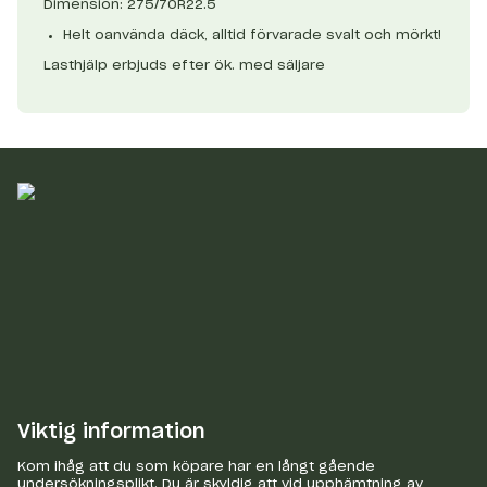
Dimension: 275/70R22.5
Helt oanvända däck, alltid förvarade svalt och mörkt!
Lasthjälp erbjuds efter ök. med säljare
Viktig information
Kom ihåg att du som köpare har en långt gående
undersökningsplikt. Du är skyldig att vid upphämtning av