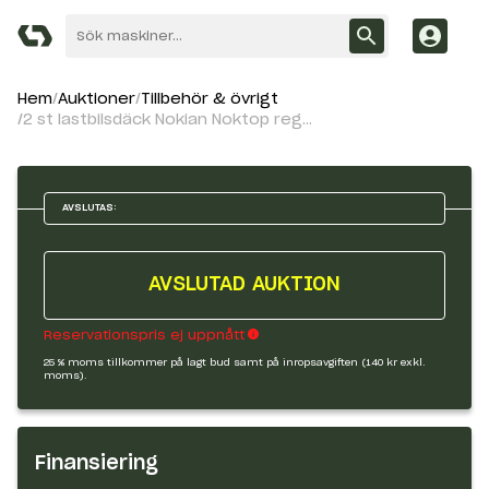
Hem
Auktioner
Tillbehör & övrigt
2 st lastbilsdäck Nokian Noktop regummering 275/70R22.5
AVSLUTAS:
AVSLUTAD AUKTION
Reservationspris ej uppnått
25 % moms tillkommer på lagt bud samt på inropsavgiften (140 kr exkl.
moms).
Finansiering