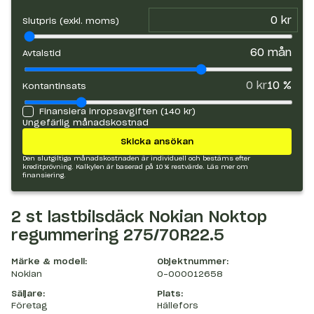
Slutpris (exkl. moms)
60
mån
Avtalstid
0 kr
10
%
Kontantinsats
Finansiera inropsavgiften (
140 kr
)
Ungefärlig månadskostnad
Skicka ansökan
Den slutgiltiga månadskostnaden är individuell och bestäms efter
kreditprövning. Kalkylen är baserad på 10 % restvärde.
Läs mer om
finansiering.
2 st lastbilsdäck Nokian Noktop
regummering 275/70R22.5
Märke & modell:
Objektnummer:
Nokian
O-000012658
Säljare:
Plats:
Företag
Hällefors