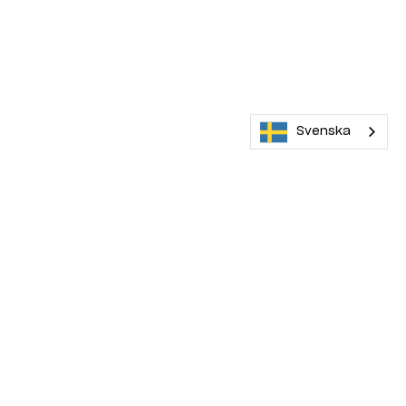
Svenska
Maskinera rekommenderar
0 kr