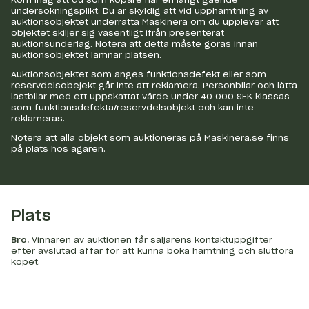
undersökningsplikt. Du är skyldig att vid upphämtning av
auktionsobjektet underrätta Maskinera om du upplever att
objektet skiljer sig väsentligt ifrån presenterat
auktionsunderlag. Notera att detta måste göras innan
auktionsobjektet lämnar platsen.
Auktionsobjektet som anges funktionsdefekt eller som
reservdelsobejekt går inte att reklamera. Personbilar och lätta
lastbilar med ett uppskattat värde under 40 000 SEK klassas
som funktionsdefekta/reservdelsobjekt och kan inte
reklameras.
Notera att alla objekt som auktioneras på Maskinera.se finns
på plats hos ägaren.
Plats
Bro
.
Vinnaren av auktionen får säljarens kontaktuppgifter
efter avslutad affär för att kunna boka hämtning och slutföra
köpet.