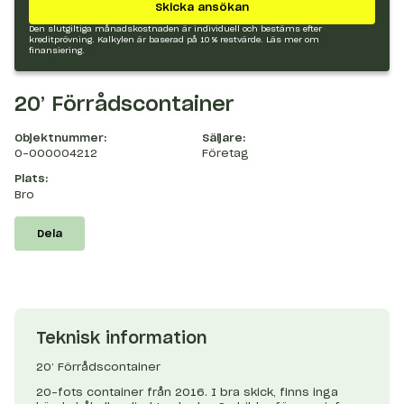
Skicka ansökan
Den slutgiltiga månadskostnaden är individuell och bestäms efter
kreditprövning. Kalkylen är baserad på 10 % restvärde.
Läs mer om
finansiering.
20’ Förrådscontainer
Objektnummer:
Säljare:
O-000004212
Företag
Plats:
Bro
Dela
Teknisk information
20’ Förrådscontainer
20-fots container från 2016. I bra skick, finns inga