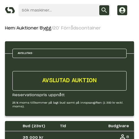
Hem
Auktioner
Bygg
20’ Förrådscontainer
AVSLUTAS:
AVSLUTAD AUKTION
Reservationspris uppnått
25 % moms tillkommer på lagt bud samt på inropsavgiften (1 300 kr exkl.
moms).
Bud (
23
st)
Tid
Budgivare
8
35 000 kr