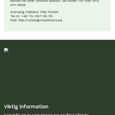
kända hål eller direkta skador. Se bilder för mer info
om skick.
Ansvarig Mäklare: Filip Multan
Tel nr: +46 73-097 39 78
Mail:
filip.multan@maskinera.se
Viktig information
Kom ihåg att du som köpare har en långt gående