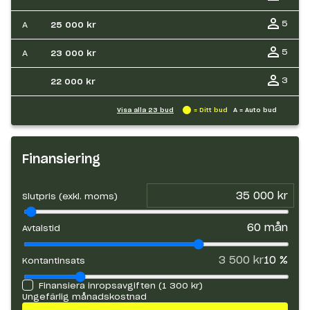
5
A
25 000 kr
5
A
23 000 kr
3
22 000 kr
Visa alla
23
bud
= Ditt bud
A = Auto bud
Finansiering
Slutpris (exkl. moms)
60
mån
Avtalstid
3 500 kr
10
%
Kontantinsats
Finansiera inropsavgiften (
1 300 kr
)
Ungefärlig månadskostnad