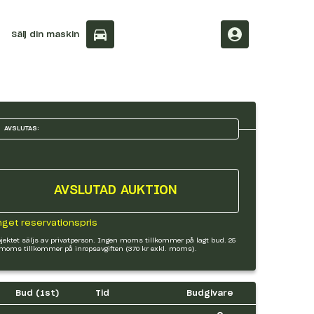
Sälj din maskin
AVSLUTAS:
AVSLUTAD AUKTION
nget reservationspris
jektet säljs av privatperson. Ingen moms tillkommer på lagt bud. 25
moms tillkommer på inropsavgiften (370 kr exkl. moms).
Bud (
1
st)
Tid
Budgivare