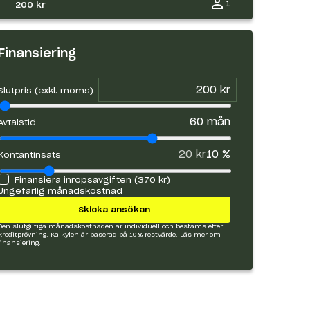
1
200 kr
Finansiering
Slutpris (exkl. moms)
60
mån
Avtalstid
20 kr
10
%
Kontantinsats
Finansiera inropsavgiften (
370 kr
)
Ungefärlig månadskostnad
Skicka ansökan
Den slutgiltiga månadskostnaden är individuell och bestäms efter
kreditprövning. Kalkylen är baserad på 10 % restvärde.
Läs mer om
finansiering.