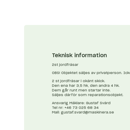
Teknisk information
2st jordfräsar
OBS! Objektet säljes av privatperson. Ic
2 st jordfräsar i okänt skick.
Den ena har 3,5 hk, den andra 4 hk.
Dem går runt men startar inte.
Säljes därför som reparationsobjekt.
Ansvarig Mäklare: Gustaf Svärd
Tel nr: +46 73 025 68 34
Mail:
gustaf.svard@maskinera.se