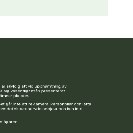
är skyldig att vid upphämtning av
r sig väsentligt ifrån presenterat
lämnar platsen.
 går inte att reklamera. Personbilar och lätta
ionsdefekta/reservdelsobjekt och kan inte
os ägaren.