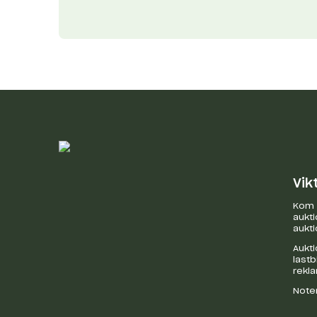
Vik
Kom i
aukti
aukti
Aukti
last
rekl
Noter