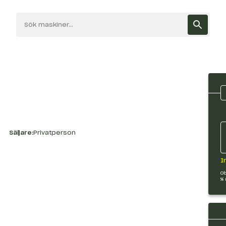
Säljare:
Privatperson
I
Ob
% 