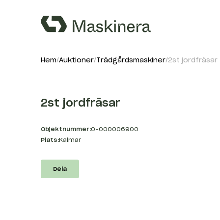
Hem
Auktioner
Trädgårdsmaskiner
2st jordfräsar
2st jordfräsar
Objektnummer:
O-000006900
Plats:
Kalmar
Dela