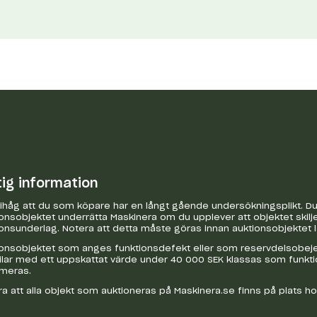
tig information
håg att du som köpare har en långt gående undersökningsplikt. Du 
onsobjektet underrätta Maskinera om du upplever att objektet skilje
onsunderlag. Notera att detta måste göras innan auktionsobjektet 
onsobjektet som anges funktionsdefekt eller som reservdelsobejekt
bilar med ett uppskattat värde under 40 000 SEK klassas som funkt
ameras.
a att alla objekt som auktioneras på Maskinera.se finns på plats h