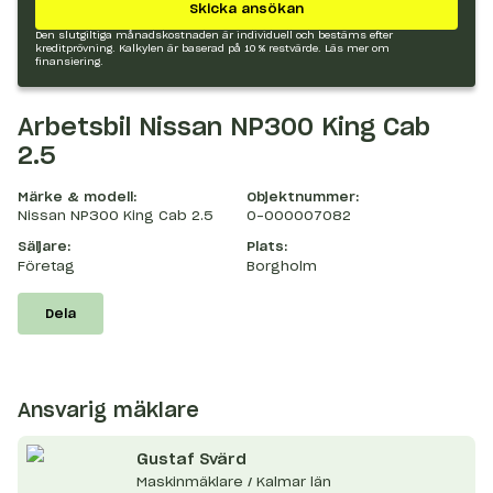
Skicka ansökan
Den slutgiltiga månadskostnaden är individuell och bestäms efter
kreditprövning. Kalkylen är baserad på 10 % restvärde.
Läs mer om
finansiering.
Arbetsbil Nissan NP300 King Cab
2.5
Märke & modell:
Objektnummer:
Nissan NP300 King Cab 2.5
O-000007082
Säljare:
Plats:
Företag
Borgholm
Dela
Ansvarig mäklare
Gustaf
Svärd
Maskinmäklare / Kalmar län