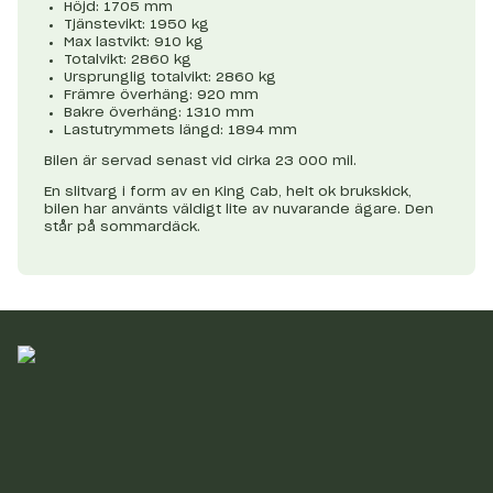
Höjd: 1705 mm
Tjänstevikt: 1950 kg
Max lastvikt: 910 kg
Totalvikt: 2860 kg
Ursprunglig totalvikt: 2860 kg
Främre överhäng: 920 mm
Bakre överhäng: 1310 mm
Lastutrymmets längd: 1894 mm
Bilen är servad senast vid cirka 23 000 mil.
En slitvarg i form av en King Cab, helt ok brukskick,
bilen har använts väldigt lite av nuvarande ägare. Den
står på sommardäck.