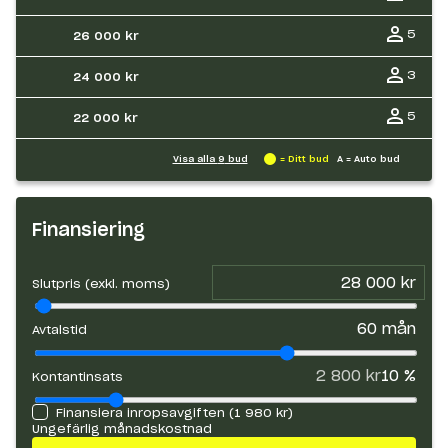
5
26 000 kr
3
24 000 kr
5
22 000 kr
Visa alla
9
bud
= Ditt bud
A = Auto bud
Finansiering
Slutpris (exkl. moms)
60
mån
Avtalstid
2 800 kr
10
%
Kontantinsats
Finansiera inropsavgiften (
1 980 kr
)
Ungefärlig månadskostnad