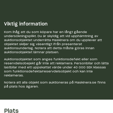
Viktig information
Kom ihåg att du som köpare har en långt gående
undersökningsplikt. Du är skyldig att vid upphämtning av
auktionsobjektet underrätta Maskinera om du upplever att
objektet skiljer sig väsentligt ifrån presenterat
auktionsunderlag. Notera att detta måste göras innan
auktionsobjektet lämnar platsen.
Auktionsobjektet som anges funktionsdefekt eller som
reservdelsobejekt går inte att reklamera. Personbilar och lätta
lastbilar med ett uppskattat värde under 40 000 SEK klassas
som funktionsdefekta/reservdelsobjekt och kan inte
reklameras.
Notera att alla objekt som auktioneras på Maskinera.se finns
på plats hos ägaren.
Plats