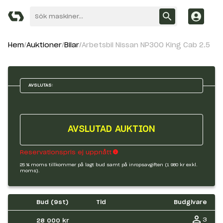
Hem
Auktioner
Bilar
Arbetsbil Nissan NP300 King Cab 2.5
AVSLUTAS:
AVSLUTAD AUKTION
Reservationspris ej uppnått
25 % moms tillkommer på lagt bud samt på inropsavgiften (1 980 kr exkl.
moms).
Bud (
9
st)
Tid
Budgivare
3
28 000 kr