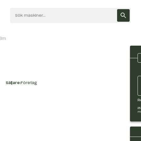
 3m
Säljare:
Företag
R
25
m