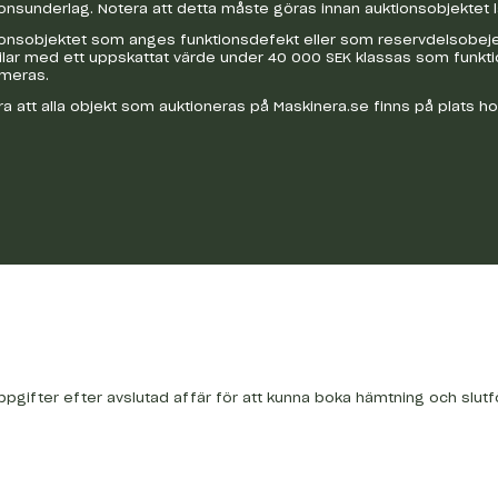
onsunderlag. Notera att detta måste göras innan auktionsobjektet 
onsobjektet som anges funktionsdefekt eller som reservdelsobejekt
bilar med ett uppskattat värde under 40 000 SEK klassas som funkt
ameras.
a att alla objekt som auktioneras på Maskinera.se finns på plats h
ppgifter efter avslutad affär för att kunna boka hämtning och slutf