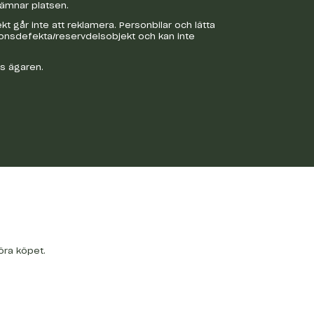
lämnar platsen.
 går inte att reklamera. Personbilar och lätta
ionsdefekta/reservdelsobjekt och kan inte
os ägaren.
öra köpet.