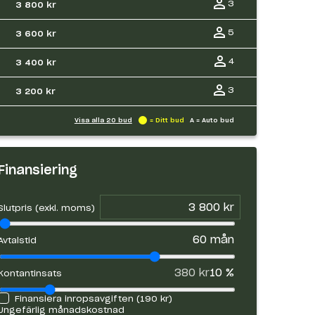
3
3 800 kr
5
3 600 kr
4
3 400 kr
3
3 200 kr
Visa alla
20
bud
= Ditt bud
A = Auto bud
Finansiering
Slutpris (exkl. moms)
60
mån
Avtalstid
380 kr
10
%
Kontantinsats
Finansiera inropsavgiften (
190 kr
)
Ungefärlig månadskostnad