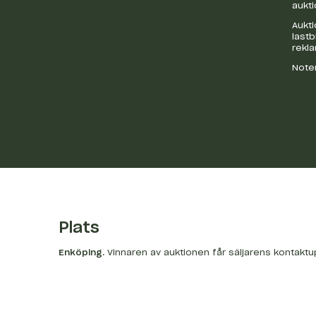
aukti
Aukti
last
rekl
Noter
Plats
Enköping
.
Vinnaren av auktionen får säljarens kontaktu