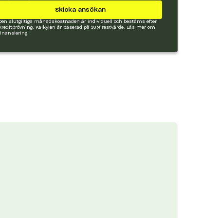
Skicka ansökan
Den slutgiltiga månadskostnaden är individuell och bestäms efter
kreditprövning. Kalkylen är baserad på 10 % restvärde.
Läs mer om
finansiering.