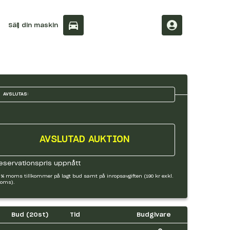
Sälj din maskin
AVSLUTAS:
AVSLUTAD AUKTION
eservationspris uppnått
 % moms tillkommer på lagt bud samt på inropsavgiften (190 kr exkl.
oms).
Bud (
20
st)
Tid
Budgivare