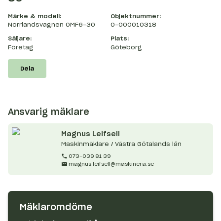
Märke & modell:
Objektnummer:
Norrlandsvagnen OMF6-30
O-000010318
Säljare:
Plats:
Företag
Göteborg
Dela
Ansvarig mäklare
Magnus
Leifsell
Maskinmäklare / Västra Götalands län
073-039 81 39
magnus.leifsell@maskinera.se
Mäklaromdöme