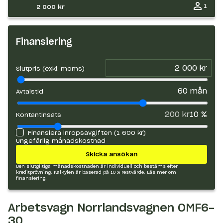
1
2 000 kr
Finansiering
Slutpris (exkl. moms)
60
mån
Avtalstid
200 kr
10
%
Kontantinsats
Finansiera inropsavgiften (
1 600 kr
)
Ungefärlig månadskostnad
Skicka ansökan
Den slutgiltiga månadskostnaden är individuell och bestäms efter
kreditprövning. Kalkylen är baserad på 10 % restvärde.
Läs mer om
finansiering.
Arbetsvagn Norrlandsvagnen OMF6-
30