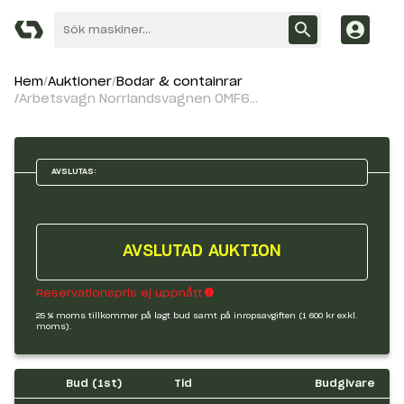
Hem
Auktioner
Bodar & containrar
Arbetsvagn Norrlandsvagnen OMF6-30
AVSLUTAS:
AVSLUTAD AUKTION
Reservationspris ej uppnått
25 % moms tillkommer på lagt bud samt på inropsavgiften (1 600 kr exkl.
moms).
Bud (
1
st)
Tid
Budgivare