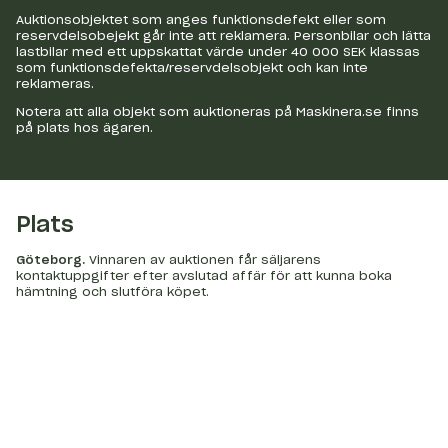
Auktionsobjektet som anges funktionsdefekt eller som
reservdelsobejekt går inte att reklamera. Personbilar och lätta
lastbilar med ett uppskattat värde under 40 000 SEK klassas
som funktionsdefekta/reservdelsobjekt och kan inte
reklameras.
Notera att alla objekt som auktioneras på Maskinera.se finns
på plats hos ägaren.
Plats
Göteborg
.
Vinnaren av auktionen får säljarens
kontaktuppgifter efter avslutad affär för att kunna boka
hämtning och slutföra köpet.