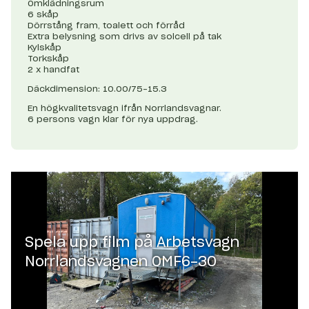
Omklädningsrum
6 skåp
Dörrstång fram, toalett och förråd
Extra belysning som drivs av solcell på tak
Kylskåp
Torkskåp
2 x handfat
Däckdimension: 10.00/75-15.3
En högkvalitetsvagn ifrån Norrlandsvagnar.
6 persons vagn klar för nya uppdrag.
Spela upp film på
Arbetsvagn
Norrlandsvagnen OMF6-30