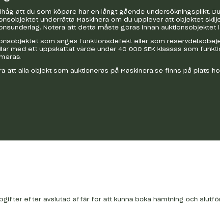
håg att du som köpare har en långt gående undersökningsplikt. Du 
onsobjektet underrätta Maskinera om du upplever att objektet skilje
onsunderlag. Notera att detta måste göras innan auktionsobjektet 
onsobjektet som anges funktionsdefekt eller som reservdelsobejekt
bilar med ett uppskattat värde under 40 000 SEK klassas som funkt
ameras.
a att alla objekt som auktioneras på Maskinera.se finns på plats h
pgifter efter avslutad affär för att kunna boka hämtning och slutfö