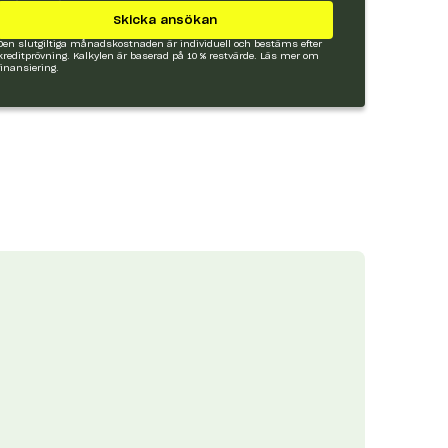
Skicka ansökan
Den slutgiltiga månadskostnaden är individuell och bestäms efter
kreditprövning. Kalkylen är baserad på 10 % restvärde.
Läs mer om
finansiering.