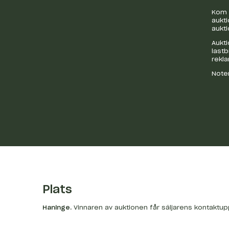
Kom i
aukti
aukti
Aukti
last
rekl
Noter
Plats
Haninge
.
Vinnaren av auktionen får säljarens kontaktup