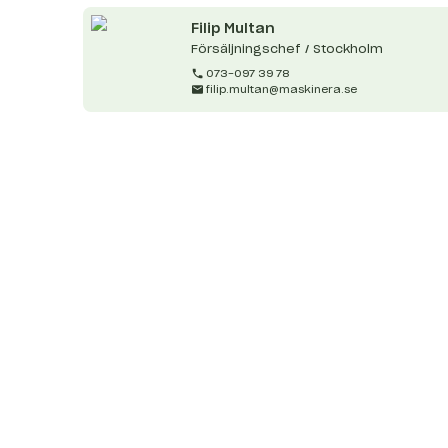
Filip
Multan
Försäljningschef / Stockholm
073-097 39 78
filip.multan@maskinera.se