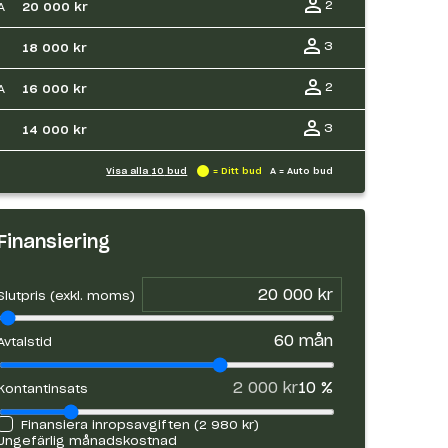
2
A
20 000 kr
3
18 000 kr
2
A
16 000 kr
3
14 000 kr
Visa alla
10
bud
= Ditt bud
A = Auto bud
Finansiering
Slutpris (exkl. moms)
60
mån
Avtalstid
2 000 kr
10
%
Kontantinsats
Finansiera inropsavgiften (
2 980 kr
)
Ungefärlig månadskostnad