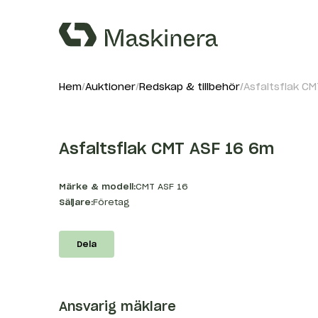
Hem
Auktioner
Redskap & tillbehör
Asfaltsflak C
Asfaltsflak CMT ASF 16 6m
Märke & modell:
CMT ASF 16
Säljare:
Företag
Dela
Ansvarig mäklare