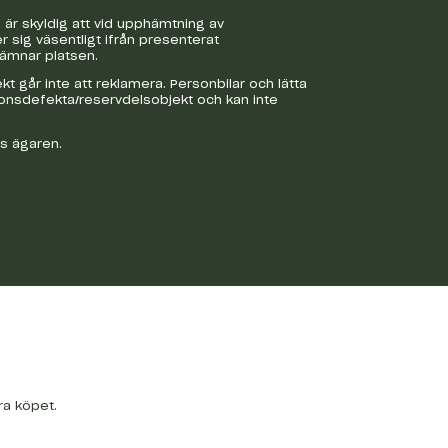
är skyldig att vid upphämtning av
r sig väsentligt ifrån presenterat
lämnar platsen.
 går inte att reklamera. Personbilar och lätta
ionsdefekta/reservdelsobjekt och kan inte
os ägaren.
ra köpet.