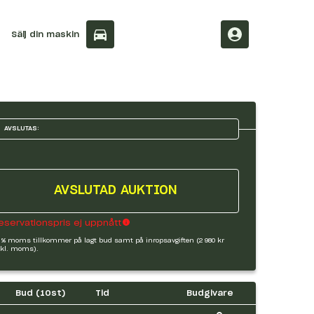
Sälj din maskin
AVSLUTAS:
AVSLUTAD AUKTION
eservationspris ej uppnått
 % moms tillkommer på lagt bud samt på inropsavgiften (2 980 kr
kl. moms).
Bud (
10
st)
Tid
Budgivare