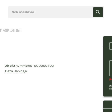
MT ASF 16 6m
Objektnummer:
O-000009792
Plats:
Haninge
R
25
ex