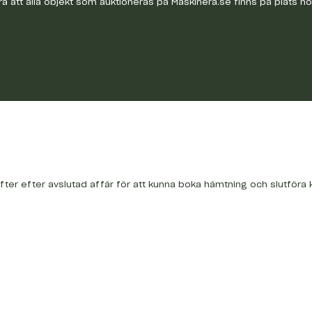
a att alla objekt som auktioneras på Maskinera.se finns på plats h
fter efter avslutad affär för att kunna boka hämtning och slutföra 