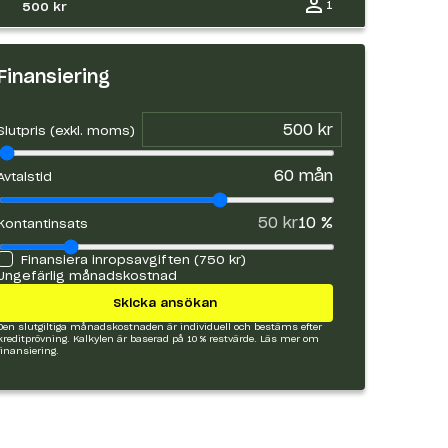
1
500 kr
Finansiering
Slutpris (exkl. moms)
60
mån
Avtalstid
50 kr
10
%
Kontantinsats
Finansiera inropsavgiften (
750 kr
)
Ungefärlig månadskostnad
Skicka ansökan
Den slutgiltiga månadskostnaden är individuell och bestäms efter
kreditprövning. Kalkylen är baserad på 10 % restvärde.
Läs mer om
finansiering.