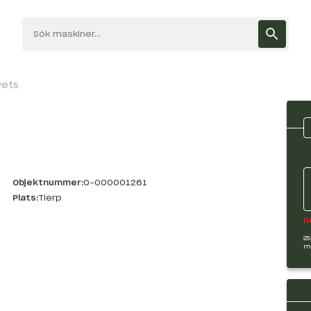
vets
Objektnummer:
O-000001261
Plats:
Tierp
R
25
m