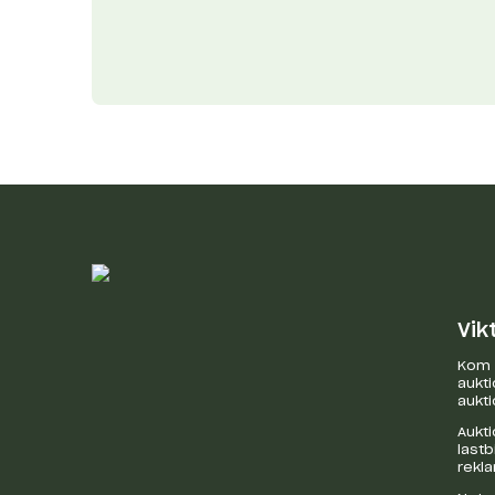
Vik
Kom i
aukti
aukti
Aukti
last
rekl