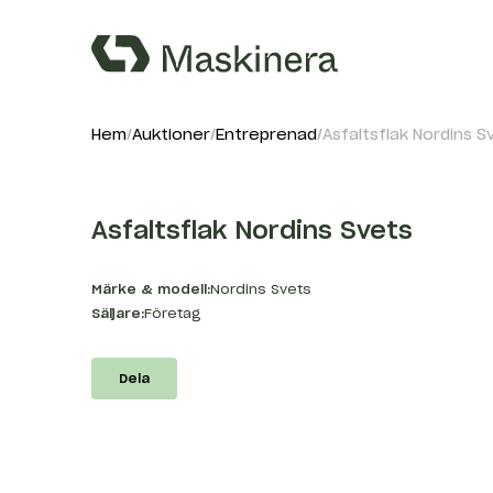
Hem
Auktioner
Entreprenad
Asfaltsflak Nordins S
Asfaltsflak Nordins Svets
Märke & modell:
Nordins Svets
Säljare:
Företag
Dela