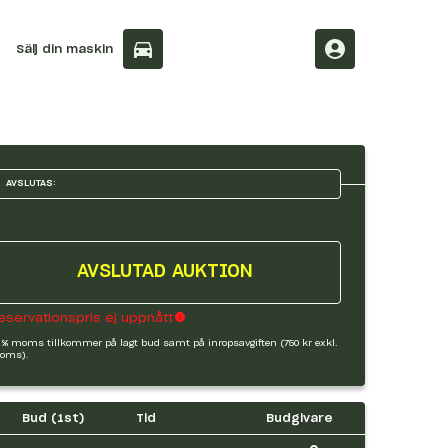
Sälj din maskin
AVSLUTAS:
AVSLUTAD AUKTION
eservationspris ej uppnått
 % moms tillkommer på lagt bud samt på inropsavgiften (750 kr exkl.
oms).
Bud (
1
st)
Tid
Budgivare