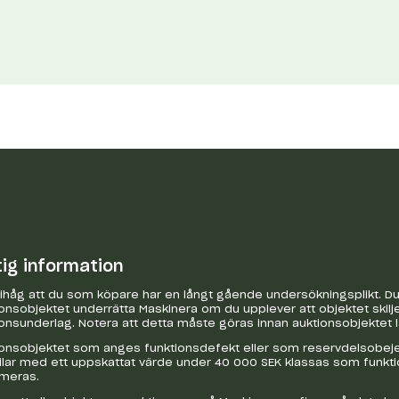
tig information
håg att du som köpare har en långt gående undersökningsplikt. Du 
onsobjektet underrätta Maskinera om du upplever att objektet skilje
onsunderlag. Notera att detta måste göras innan auktionsobjektet 
onsobjektet som anges funktionsdefekt eller som reservdelsobejekt
bilar med ett uppskattat värde under 40 000 SEK klassas som funkt
ameras.