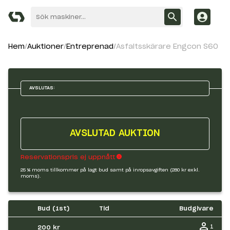
Hem
Auktioner
Entreprenad
Asfaltsskärare Engcon S60
AVSLUTAS:
AVSLUTAD AUKTION
Reservationspris ej uppnått
25 % moms tillkommer på lagt bud samt på inropsavgiften (280 kr exkl.
moms).
Bud (
1
st)
Tid
Budgivare
1
200 kr