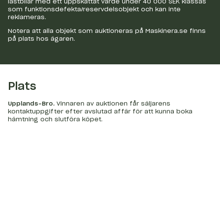
lastbilar med ett uppskattat värde under 40 000 SEK klassas
som funktionsdefekta/reservdelsobjekt och kan inte
reklameras.
Notera att alla objekt som auktioneras på Maskinera.se finns
på plats hos ägaren.
Plats
Upplands-Bro
.
Vinnaren av auktionen får säljarens
kontaktuppgifter efter avslutad affär för att kunna boka
hämtning och slutföra köpet.