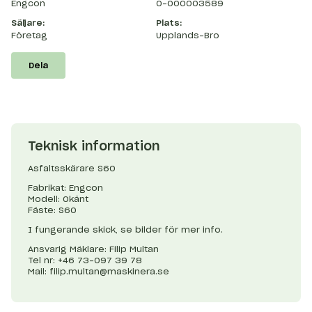
Engcon
O-000003589
Säljare:
Plats:
Företag
Upplands-Bro
Dela
Teknisk information
Asfaltsskärare S60
Fabrikat: Engcon
Modell: Okänt
Fäste: S60
I fungerande skick, se bilder för mer info.
Ansvarig Mäklare: Filip Multan
Tel nr: +46 73-097 39 78
Mail:
filip.multan@maskinera.se