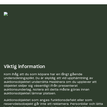
Viktig information
Kom ihåg att du som köpare har en långt gående
undersökningsplikt. Du är skyldig att vid upphämtning av
auktionsobjektet underrätta Maskinera om du upplever att
objektet skiljer sig väsentligt ifrån presenterat
auktionsunderlag. Notera att detta måste göras innan
auktionsobjektet lämnar platsen.
Auktionsobjektet som anges funktionsdefekt eller som
reservdelsobejekt går inte att reklamera. Personbilar och lätta