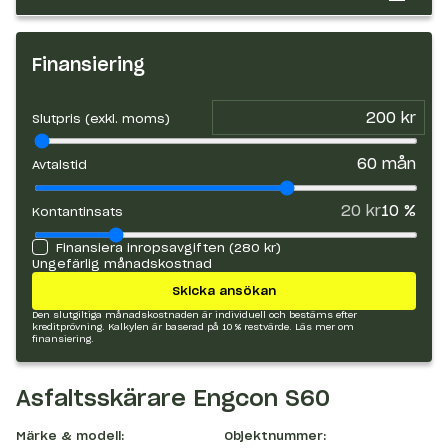
Finansiering
Slutpris (exkl. moms)
60
mån
Avtalstid
20 kr
10
%
Kontantinsats
Finansiera inropsavgiften (
280 kr
)
Ungefärlig månadskostnad
Skicka ansökan
Den slutgiltiga månadskostnaden är individuell och bestäms efter
kreditprövning. Kalkylen är baserad på 10 % restvärde.
Läs mer om
finansiering.
Asfaltsskärare Engcon S60
Märke & modell:
Objektnummer: