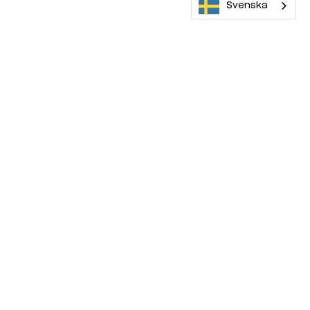
Svenska
Maskinera rekommenderar
88 000 kr
Ljung