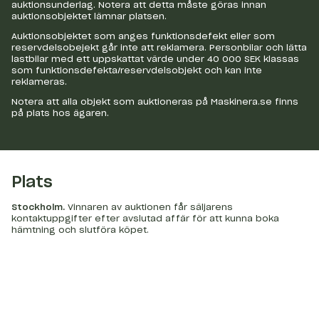
auktionsunderlag. Notera att detta måste göras innan
auktionsobjektet lämnar platsen.
Auktionsobjektet som anges funktionsdefekt eller som
reservdelsobejekt går inte att reklamera. Personbilar och lätta
lastbilar med ett uppskattat värde under 40 000 SEK klassas
som funktionsdefekta/reservdelsobjekt och kan inte
reklameras.
Notera att alla objekt som auktioneras på Maskinera.se finns
på plats hos ägaren.
Plats
Stockholm
.
Vinnaren av auktionen får säljarens
kontaktuppgifter efter avslutad affär för att kunna boka
hämtning och slutföra köpet.