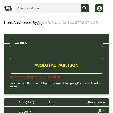
Hem
Auktioner
Bygg
Avfuktare Cotes 65263E-100
AVSLUTAS:
AVSLUTAD AUKTION
Reservationspris ej uppnått
25 % moms tillkommer på lagt bud samt på inropsavgiften (2 500 kr exkl.
moms).
Bud (
1
st)
Tid
Budgivare
1
2 000 kr