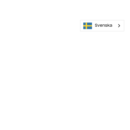
Svenska
Maskinera rekommenderar
0 kr