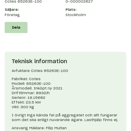
Cotes 65263E-100
O-000002627
Säljare:
Plats:
Företag
Stockholm
Dela
Teknisk information
Avfuktare Cotes 65263E-100
Fabrikat: Cotes
Modell: 65263E-100
Årsmodell. Inköpt ny 2021
Drifttimmar: 8932/h
Serienr: 19.15682
Effekt: 23,5 kW
Vikt: 300 kg
I övrigt inga kända fel på aggregatet och allt fungerar
som det ska enligt nuvarande ägare. Lasthjälp finns ej.
Ansvarig Mäklare: Filip Multan