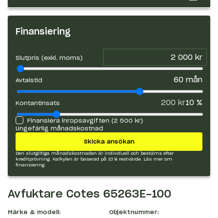
Finansiering
Slutpris (exkl. moms)
60
mån
Avtalstid
200 kr
10
%
Kontantinsats
Finansiera inropsavgiften (
2 500 kr
)
Ungefärlig månadskostnad
Skicka ansökan
Den slutgiltiga månadskostnaden är individuell och bestäms efter
kreditprövning. Kalkylen är baserad på 10 % restvärde.
Läs mer om
finansiering.
Avfuktare Cotes 65263E-100
Märke & modell:
Objektnummer: