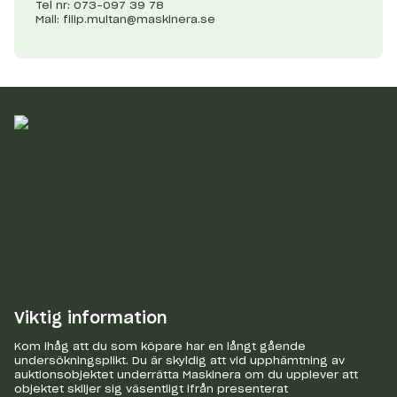
Tel nr: 073-097 39 78
Mail:
filip.multan@maskinera.se
Viktig information
Kom ihåg att du som köpare har en långt gående
undersökningsplikt. Du är skyldig att vid upphämtning av
auktionsobjektet underrätta Maskinera om du upplever att
objektet skiljer sig väsentligt ifrån presenterat