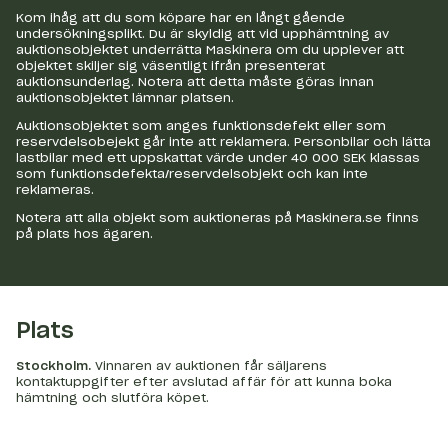
Kom ihåg att du som köpare har en långt gående
undersökningsplikt. Du är skyldig att vid upphämtning av
auktionsobjektet underrätta Maskinera om du upplever att
objektet skiljer sig väsentligt ifrån presenterat
auktionsunderlag. Notera att detta måste göras innan
auktionsobjektet lämnar platsen.
Auktionsobjektet som anges funktionsdefekt eller som
reservdelsobejekt går inte att reklamera. Personbilar och lätta
lastbilar med ett uppskattat värde under 40 000 SEK klassas
som funktionsdefekta/reservdelsobjekt och kan inte
reklameras.
Notera att alla objekt som auktioneras på Maskinera.se finns
på plats hos ägaren.
Plats
Stockholm
.
Vinnaren av auktionen får säljarens
kontaktuppgifter efter avslutad affär för att kunna boka
hämtning och slutföra köpet.