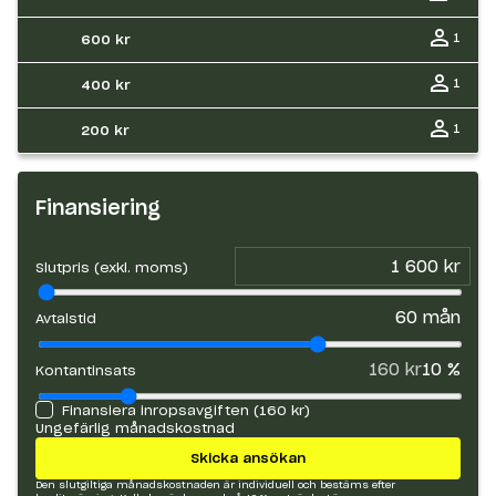
1
600 kr
1
400 kr
1
200 kr
Finansiering
Slutpris (exkl. moms)
60
mån
Avtalstid
160 kr
10
%
Kontantinsats
Finansiera inropsavgiften (
160 kr
)
Ungefärlig månadskostnad
Skicka ansökan
Den slutgiltiga månadskostnaden är individuell och bestäms efter