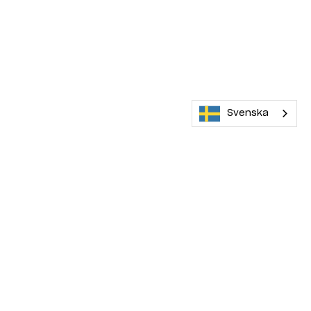
Svenska
Maskinera rekommenderar
0 kr