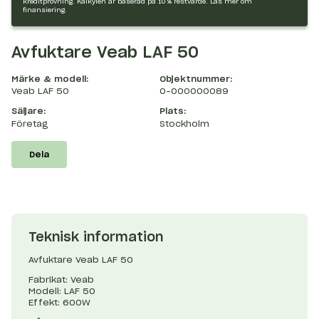
kreditprövning. Kalkylen är baserad på 10 % restvärde.
Läs mer om
finansiering.
Avfuktare Veab LAF 50
Märke & modell:
Objektnummer:
Veab LAF 50
O-000000089
Säljare:
Plats:
Företag
Stockholm
Dela
Teknisk information
Avfuktare Veab LAF 50
Fabrikat: Veab
Modell: LAF 50
Effekt: 600W