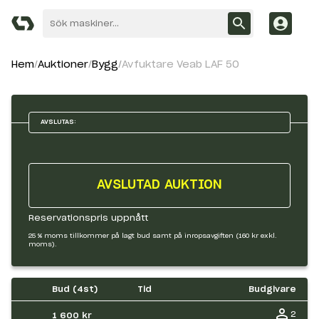
Hem
Auktioner
Bygg
Avfuktare Veab LAF 50
AVSLUTAS:
AVSLUTAD AUKTION
Reservationspris uppnått
25 % moms tillkommer på lagt bud samt på inropsavgiften (160 kr exkl.
moms).
Bud (
4
st)
Tid
Budgivare
2
1 600 kr