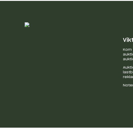
Vik
Kom i
aukti
aukti
Aukti
last
rekl
Noter