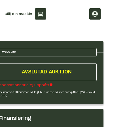
Sälj din maskin
AVSLUTAS:
AVSLUTAD AUKTION
eservationspris ej uppnått
 % moms tillkommer på lagt bud samt på inropsavgiften (280 kr exkl.
oms).
Finansiering