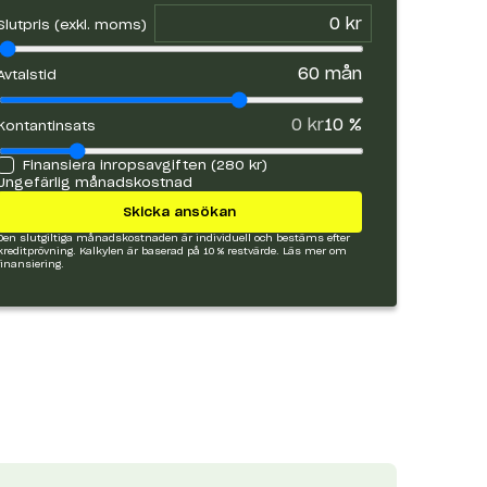
Slutpris (exkl. moms)
60
mån
Avtalstid
0 kr
10
%
Kontantinsats
Finansiera inropsavgiften (
280 kr
)
Ungefärlig månadskostnad
Skicka ansökan
Den slutgiltiga månadskostnaden är individuell och bestäms efter
kreditprövning. Kalkylen är baserad på 10 % restvärde.
Läs mer om
finansiering.