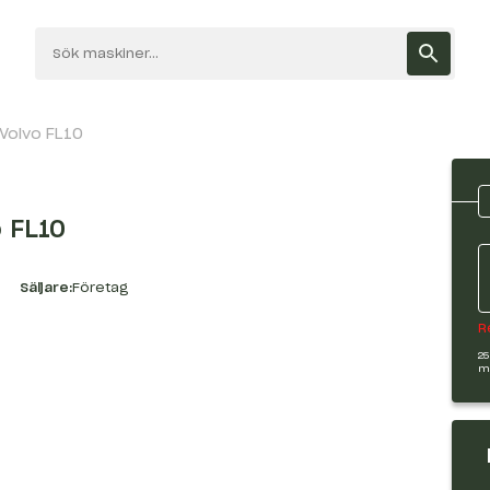
 Volvo FL10
o FL10
Säljare:
Företag
R
25
m