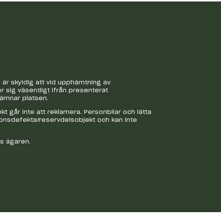
är skyldig att vid upphämtning av
r sig väsentligt ifrån presenterat
lämnar platsen.
 går inte att reklamera. Personbilar och lätta
ionsdefekta/reservdelsobjekt och kan inte
os ägaren.