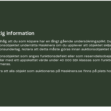
tig information
håg att du som köpare har en långt gående undersökningsplikt. Du 
onsobjektet underrätta Maskinera om du upplever att objektet skilje
onsunderlag. Notera att detta måste göras innan auktionsobjektet 
onsobjektet som anges funktionsdefekt eller som reservdelsobejekt
bilar med ett uppskattat värde under 40 000 SEK klassas som funkt
ameras.
a att alla objekt som auktioneras på Maskinera.se finns på plats h