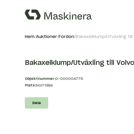
Hem
Auktioner
Fordon
Bakaxelklump/Utväxling till
Bakaxelklump/Utväxling till Volv
Objektnummer:
O-000004775
Plats:
Norrtälje
Dela