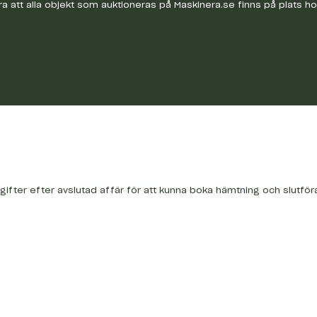
a att alla objekt som auktioneras på Maskinera.se finns på plats h
gifter efter avslutad affär för att kunna boka hämtning och slutför