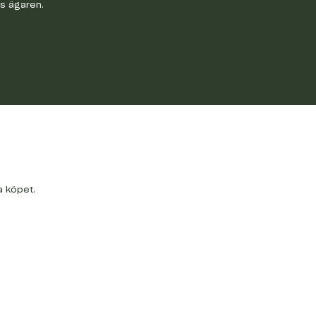
os ägaren.
a köpet.