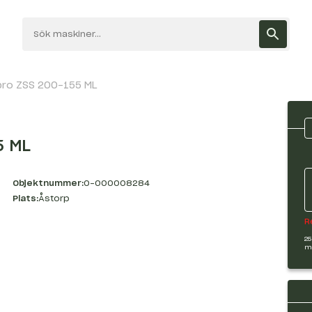
pro ZSS 200-155 ML
5 ML
Objektnummer:
O-000008284
Plats:
Åstorp
R
25
m