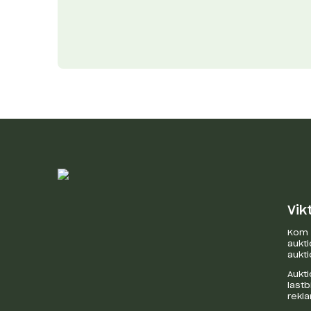
Vik
Kom i
aukti
aukti
Aukti
last
rekl