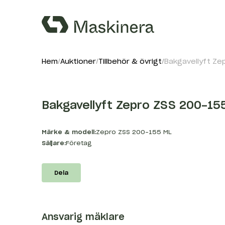
Hem
Auktioner
Tillbehör & övrigt
Bakgavellyft Ze
Bakgavellyft Zepro ZSS 200-15
Märke & modell:
Zepro ZSS 200-155 ML
Säljare:
Företag
Dela
Ansvarig mäklare