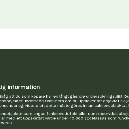
tig information
håg att du som köpare har en långt gående undersökningsplikt. Du 
onsobjektet underrätta Maskinera om du upplever att objektet skilje
onsunderlag. Notera att detta måste göras innan auktionsobjektet 
onsobjektet som anges funktionsdefekt eller som reservdelsobejekt
bilar med ett uppskattat värde under 40 000 SEK klassas som funkt
ameras.