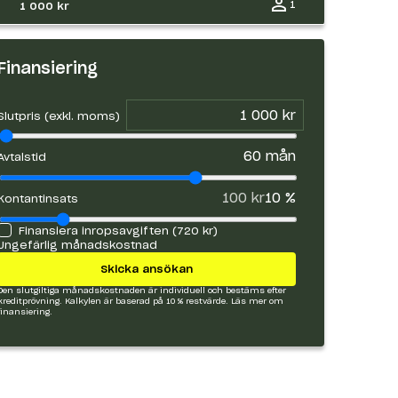
1
1 000 kr
Finansiering
Slutpris (exkl. moms)
60
mån
Avtalstid
100 kr
10
%
Kontantinsats
Finansiera inropsavgiften (
720 kr
)
Ungefärlig månadskostnad
Skicka ansökan
Den slutgiltiga månadskostnaden är individuell och bestäms efter
kreditprövning. Kalkylen är baserad på 10 % restvärde.
Läs mer om
finansiering.