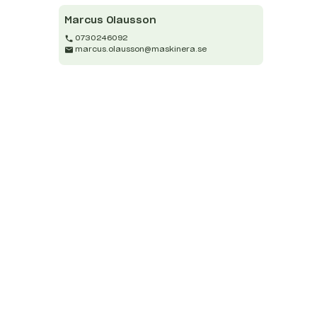
Marcus
Olausson
0730246092
marcus.olausson@maskinera.se