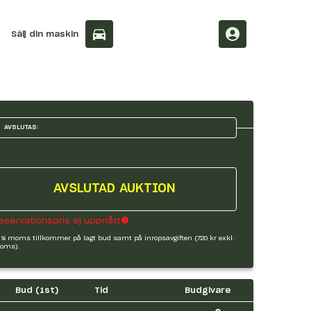
Sälj din maskin
AVSLUTAS:
AVSLUTAD AUKTION
eservationspris ej uppnått
 % moms tillkommer på lagt bud samt på inropsavgiften (720 kr exkl.
oms).
Bud (
1
st)
Tid
Budgivare