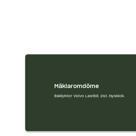
Mäklaromdöme
Baklyktor Volvo Lastbil, 2st. Nyskick.