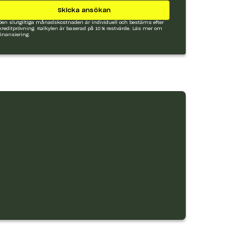
Skicka ansökan
Den slutgiltiga månadskostnaden är individuell och bestäms efter
kreditprövning. Kalkylen är baserad på 10 % restvärde.
Läs mer om
finansiering.