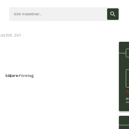
astbil, 2st
Säljare:
Företag
R
25
m