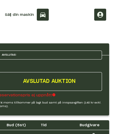
Sälj din maskin
AVSLUTAS:
AVSLUTAD AUKTION
eservationspris ej uppnått
 % moms tillkommer på lagt bud samt på inropsavgiften (140 kr exkl.
oms).
Bud (
5
st)
Tid
Budgivare