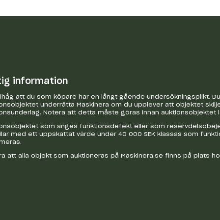
tig information
håg att du som köpare har en långt gående undersökningsplikt. Du 
onsobjektet underrätta Maskinera om du upplever att objektet skilje
onsunderlag. Notera att detta måste göras innan auktionsobjektet 
onsobjektet som anges funktionsdefekt eller som reservdelsobejekt
bilar med ett uppskattat värde under 40 000 SEK klassas som funkt
ameras.
a att alla objekt som auktioneras på Maskinera.se finns på plats h