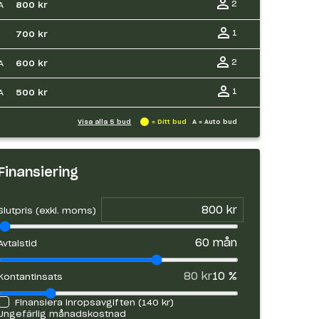
2
A
800 kr
1
700 kr
2
A
600 kr
1
A
500 kr
Visa alla
5
bud
= Ditt bud
A = Auto bud
Finansiering
Slutpris (exkl. moms)
60
mån
Avtalstid
80 kr
10
%
Kontantinsats
Finansiera inropsavgiften (
140 kr
)
Ungefärlig månadskostnad