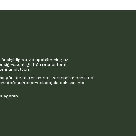
är skyldig att vid upphämtning av
r sig väsentligt ifrån presenterat
lämnar platsen.
 går inte att reklamera. Personbilar och lätta
ionsdefekta/reservdelsobjekt och kan inte
os ägaren.