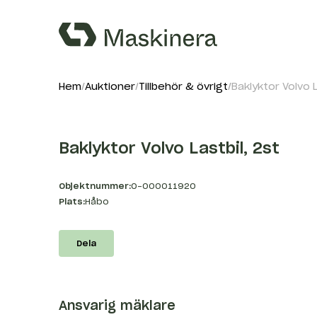
Hem
Auktioner
Tillbehör & övrigt
Baklyktor Volvo L
Baklyktor Volvo Lastbil, 2st
Objektnummer:
O-000011920
Plats:
Håbo
Dela
Ansvarig mäklare