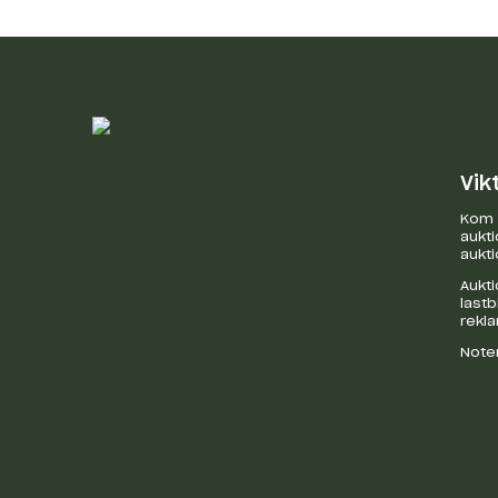
Vik
Kom i
aukti
aukti
Aukti
last
rekl
Noter