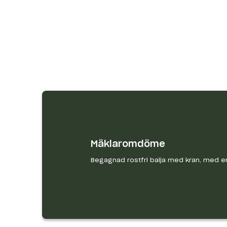
Mäklaromdöme
Begagnad rostfri balja med kran, med e