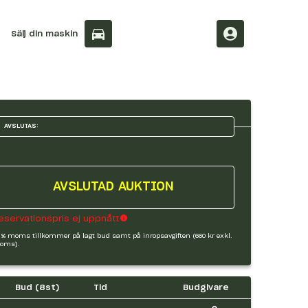
Sälj din maskin
AVSLUTAS:
AVSLUTAD AUKTION
eservationspris ej uppnått
 % moms tillkommer på lagt bud samt på inropsavgiften (660 kr exkl.
oms).
Bud (
8
st)
Tid
Budgivare