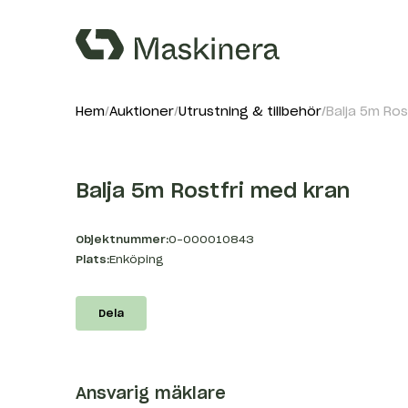
Hem
Auktioner
Utrustning & tillbehör
Balja 5m Ros
Balja 5m Rostfri med kran
Objektnummer:
O-000010843
Plats:
Enköping
Dela
Ansvarig mäklare