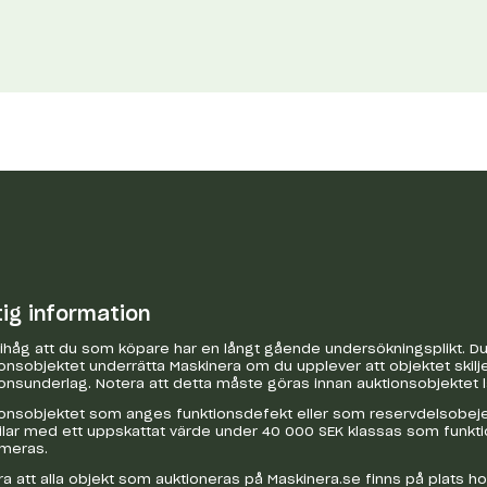
tig information
håg att du som köpare har en långt gående undersökningsplikt. Du 
onsobjektet underrätta Maskinera om du upplever att objektet skilje
onsunderlag. Notera att detta måste göras innan auktionsobjektet 
onsobjektet som anges funktionsdefekt eller som reservdelsobejekt
bilar med ett uppskattat värde under 40 000 SEK klassas som funkt
ameras.
a att alla objekt som auktioneras på Maskinera.se finns på plats h