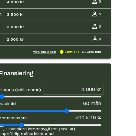
6
4 000 kr
5
A
3 500 kr
3
3 000 kr
4
2 500 kr
Visa alla
8
bud
= Ditt bud
A = Auto bud
Finansiering
Slutpris (exkl. moms)
60
mån
Avtalstid
400 kr
10
%
Kontantinsats
Finansiera inropsavgiften (
660 kr
)
Ungefärlig månadskostnad