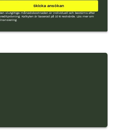
Skicka ansökan
Den slutgiltiga månadskostnaden är individuell och bestäms efter
kreditprövning. Kalkylen är baserad på 10 % restvärde.
Läs mer om
finansiering.