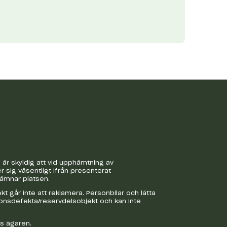
är skyldig att vid upphämtning av
r sig väsentligt ifrån presenterat
lämnar platsen.
 går inte att reklamera. Personbilar och lätta
ionsdefekta/reservdelsobjekt och kan inte
os ägaren.