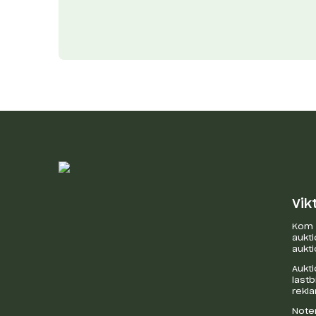
Vik
Kom i
aukti
aukti
Aukti
last
rekl
Noter