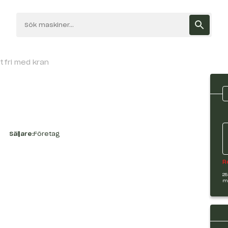
tfri med kran
Säljare:
Företag
R
25
m