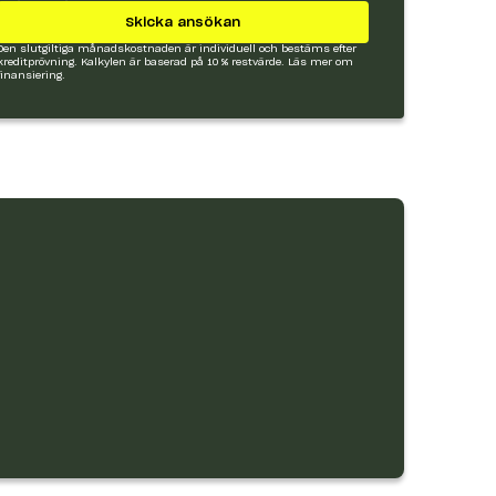
Skicka ansökan
Den slutgiltiga månadskostnaden är individuell och bestäms efter
kreditprövning. Kalkylen är baserad på 10 % restvärde.
Läs mer om
finansiering.