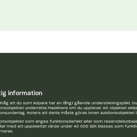
tig information
håg att du som köpare har en långt gående undersökningsplikt. Du 
onsobjektet underrätta Maskinera om du upplever att objektet skilje
onsunderlag. Notera att detta måste göras innan auktionsobjektet 
onsobjektet som anges funktionsdefekt eller som reservdelsobejekt
bilar med ett uppskattat värde under 40 000 SEK klassas som funkt
ameras.