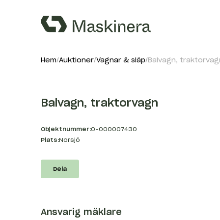
Hem
Auktioner
Vagnar & släp
Balvagn, traktorvag
Balvagn, traktorvagn
Objektnummer:
O-000007430
Plats:
Norsjö
Dela
Ansvarig mäklare