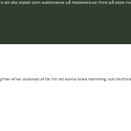
a att alla objekt som auktioneras på Maskinera.se finns på plats h
gifter efter avslutad affär för att kunna boka hämtning och slutför