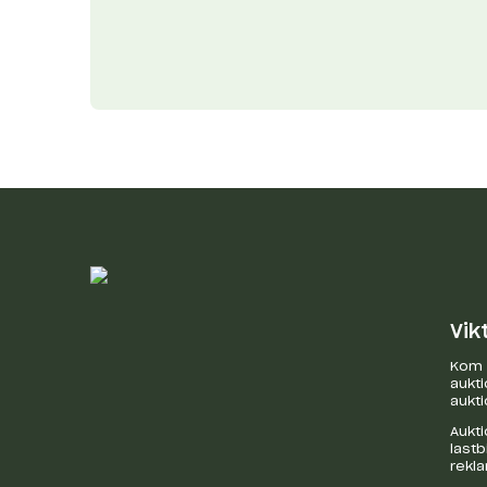
Vik
Kom i
aukti
aukti
Aukti
last
rekl