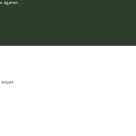
os ägaren.
a köpet.