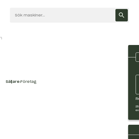
n
Säljare:
Företag
R
25
ex