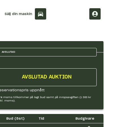
Sälj din maskin
AVSLUTAS:
AVSLUTAD AUKTION
eservationspris uppnått
 % moms tillkommer på lagt bud samt på inropsavgiften (1 300 kr
kl. moms).
Bud (
5
st)
Tid
Budgivare