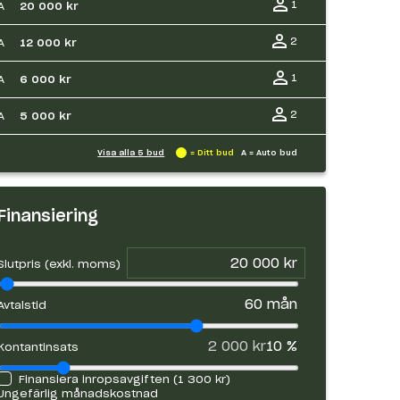
1
A
20 000 kr
2
A
12 000 kr
1
A
6 000 kr
2
A
5 000 kr
Visa alla
5
bud
= Ditt bud
A = Auto bud
Finansiering
Slutpris (exkl. moms)
60
mån
Avtalstid
2 000 kr
10
%
Kontantinsats
Finansiera inropsavgiften (
1 300 kr
)
Ungefärlig månadskostnad