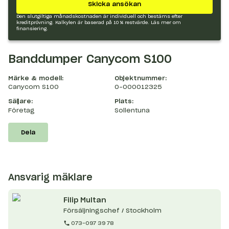
Skicka ansökan
Den slutgiltiga månadskostnaden är individuell och bestäms efter
kreditprövning. Kalkylen är baserad på 10 % restvärde.
Läs mer om
finansiering.
Banddumper Canycom S100
Märke & modell:
Objektnummer:
Canycom S100
O-000012325
Säljare:
Plats:
Företag
Sollentuna
Dela
Ansvarig mäklare
Filip
Multan
Försäljningschef / Stockholm
073-097 39 78