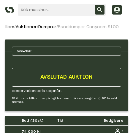
Hem
Auktioner
Dumprar
Banddumper Canycom S100
AVSLUTAS:
AVSLUTAD AUKTION
Reservationspris uppnått
25 % moms tillkommer på lagt bud samt på inropsavgiften (1 980 kr exkl.
moms).
Bud (
30
st)
Tid
Budgivare
7
74 000 kr