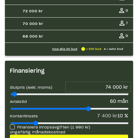
9
72 000 kr
7
70 000 kr
9
68 000 kr
Visa alla
30
bud
= Ditt bud
A = Auto bud
Finansiering
Slutpris (exkl. moms)
60
mån
Avtalstid
7 400 kr
10
%
Kontantinsats
Finansiera inropsavgiften (
1 980 kr
)
Ungefärlig månadskostnad