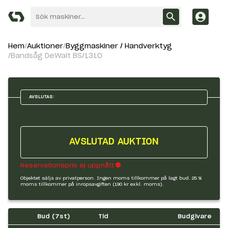
Hem
Auktioner
Byggmaskiner / Handverktyg
Bandsåg DeWalt BS/1310
AVSLUTAS:
AVSLUTAD AUKTION
Reservationspris ej uppnått
Objektet säljs av privatperson. Ingen moms tillkommer på lagt bud. 25 %
moms tillkommer på inropsavgiften (190 kr exkl. moms).
Bud (
7
st)
Tid
Budgivare