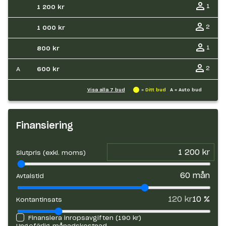
1
1 200 kr
2
1 000 kr
1
800 kr
2
A
600 kr
Visa alla
7
bud
= Ditt bud
A = Auto bud
Finansiering
Slutpris (exkl. moms)
60
mån
Avtalstid
120 kr
10
%
Kontantinsats
Finansiera inropsavgiften (
190 kr
)
Ungefärlig månadskostnad