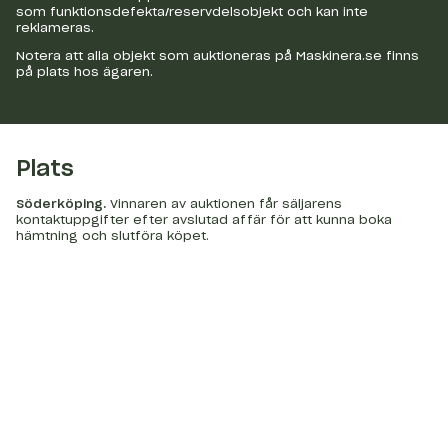
som funktionsdefekta/reservdelsobjekt och kan inte
reklameras.
Notera att alla objekt som auktioneras på Maskinera.se finns
på plats hos ägaren.
Plats
Söderköping
.
Vinnaren av auktionen får säljarens
kontaktuppgifter efter avslutad affär för att kunna boka
hämtning och slutföra köpet.