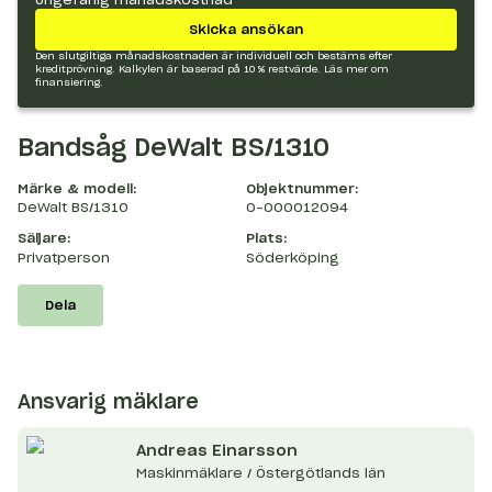
Skicka ansökan
Den slutgiltiga månadskostnaden är individuell och bestäms efter
kreditprövning. Kalkylen är baserad på 10 % restvärde.
Läs mer om
finansiering.
Bandsåg DeWalt BS/1310
Märke & modell:
Objektnummer:
DeWalt BS/1310
O-000012094
Säljare:
Plats:
Privatperson
Söderköping
Dela
Ansvarig mäklare
Andreas
Einarsson
Maskinmäklare / Östergötlands län