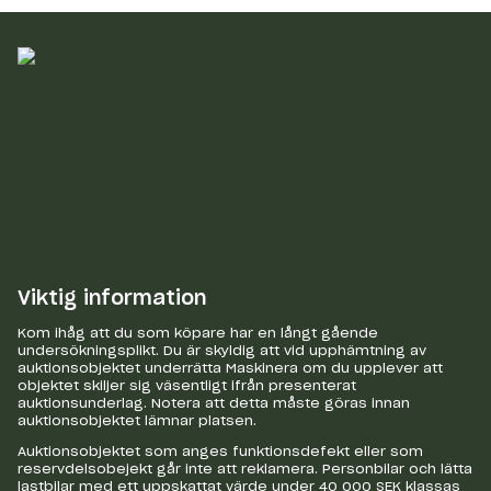
Viktig information
Kom ihåg att du som köpare har en långt gående
undersökningsplikt. Du är skyldig att vid upphämtning av
auktionsobjektet underrätta Maskinera om du upplever att
objektet skiljer sig väsentligt ifrån presenterat
auktionsunderlag. Notera att detta måste göras innan
auktionsobjektet lämnar platsen.
Auktionsobjektet som anges funktionsdefekt eller som
reservdelsobejekt går inte att reklamera. Personbilar och lätta
lastbilar med ett uppskattat värde under 40 000 SEK klassas