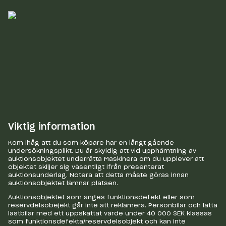
Viktig information
Kom ihåg att du som köpare har en långt gående
undersökningsplikt. Du är skyldig att vid upphämtning av
auktionsobjektet underrätta Maskinera om du upplever att
objektet skiljer sig väsentligt ifrån presenterat
auktionsunderlag. Notera att detta måste göras innan
auktionsobjektet lämnar platsen.
Auktionsobjektet som anges funktionsdefekt eller som
reservdelsobejekt går inte att reklamera. Personbilar och lätta
lastbilar med ett uppskattat värde under 40 000 SEK klassas
som funktionsdefekta/reservdelsobjekt och kan inte