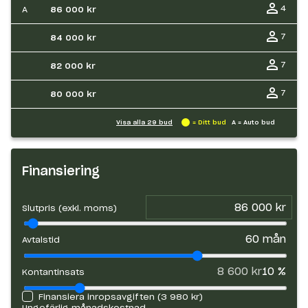
4
A
86 000 kr
7
84 000 kr
7
82 000 kr
7
80 000 kr
Visa alla
29
bud
= Ditt bud
A = Auto bud
Finansiering
Slutpris (exkl. moms)
60
mån
Avtalstid
8 600 kr
10
%
Kontantinsats
Finansiera inropsavgiften (
3 980 kr
)
Ungefärlig månadskostnad