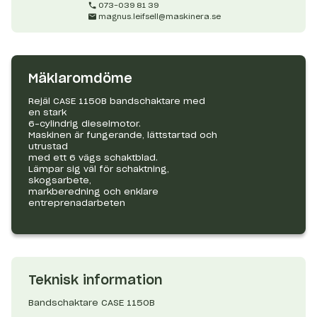
073-039 81 39
magnus.leifsell@maskinera.se
Mäklaromdöme
Rejäl CASE 1150B bandschaktare med
en stark
6-cylindrig dieselmotor.
Maskinen är fungerande, lättstartad och
utrustad
med ett 6 vägs schaktblad.
Lämpar sig väl för schaktning,
skogsarbete,
markberedning och enklare
entreprenadarbeten
Teknisk information
Bandschaktare CASE 1150B