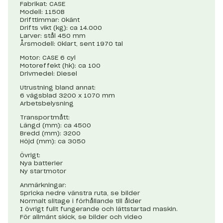
Fabrikat: CASE
Modell: 1150B
Drifttimmar: Okänt
Drifts vikt (kg): ca 14.000
Larver: stål 450 mm
Årsmodell: Oklart, sent 1970 tal
Motor: CASE 6 cyl
Motoreffekt (hk): ca 100
Drivmedel: Diesel
Utrustning bland annat:
6 vägsblad 3200 x 1070 mm
Arbetsbelysning
Transportmått:
Längd (mm): ca 4500
Bredd (mm): 3200
Höjd (mm): ca 3050
Övrigt:
Nya batterier
Ny startmotor
Anmärkningar:
Spricka nedre vänstra ruta, se bilder
Normalt slitage i förhållande till ålder
I övrigt fullt fungerande och lättstartad maskin.
För allmänt skick, se bilder och video