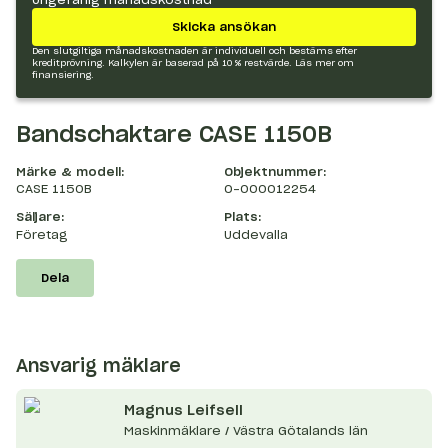
Skicka ansökan
Den slutgiltiga månadskostnaden är individuell och bestäms efter
kreditprövning. Kalkylen är baserad på 10 % restvärde.
Läs mer om
finansiering.
Bandschaktare CASE 1150B
Märke & modell:
Objektnummer:
CASE 1150B
O-000012254
Säljare:
Plats:
Företag
Uddevalla
Dela
Ansvarig mäklare
Magnus
Leifsell
Maskinmäklare / Västra Götalands län