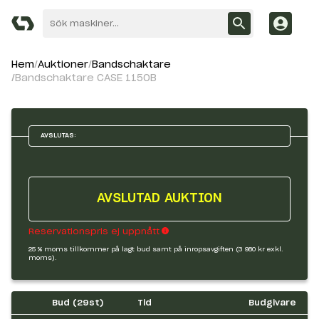
Hem
Auktioner
Bandschaktare
Bandschaktare CASE 1150B
AVSLUTAS:
AVSLUTAD AUKTION
Reservationspris ej uppnått
25 % moms tillkommer på lagt bud samt på inropsavgiften (3 980 kr exkl.
moms).
Bud (
29
st)
Tid
Budgivare