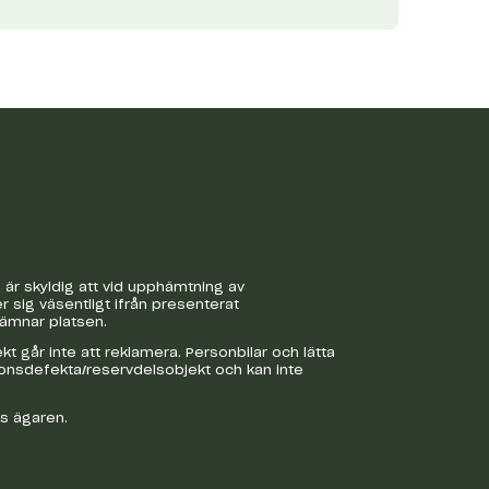
är skyldig att vid upphämtning av
r sig väsentligt ifrån presenterat
lämnar platsen.
 går inte att reklamera. Personbilar och lätta
ionsdefekta/reservdelsobjekt och kan inte
os ägaren.