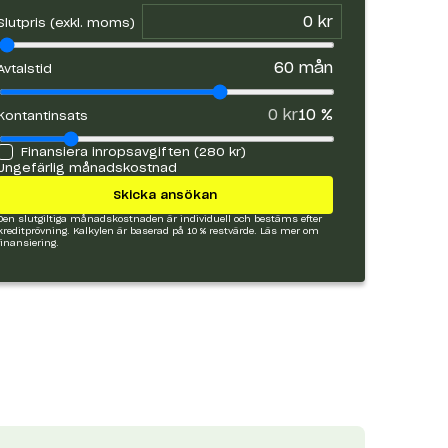
Slutpris (exkl. moms)
60
mån
Avtalstid
0 kr
10
%
Kontantinsats
Finansiera inropsavgiften (
280 kr
)
Ungefärlig månadskostnad
Skicka ansökan
Den slutgiltiga månadskostnaden är individuell och bestäms efter
kreditprövning. Kalkylen är baserad på 10 % restvärde.
Läs mer om
finansiering.