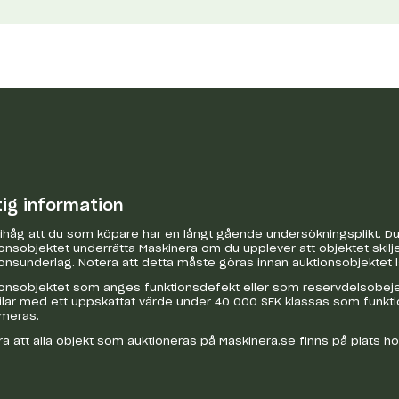
tig information
håg att du som köpare har en långt gående undersökningsplikt. Du 
onsobjektet underrätta Maskinera om du upplever att objektet skilje
onsunderlag. Notera att detta måste göras innan auktionsobjektet 
onsobjektet som anges funktionsdefekt eller som reservdelsobejekt
bilar med ett uppskattat värde under 40 000 SEK klassas som funkt
ameras.
a att alla objekt som auktioneras på Maskinera.se finns på plats h