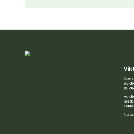
Vik
Kom i
aukti
aukti
Aukti
last
rekl
Noter