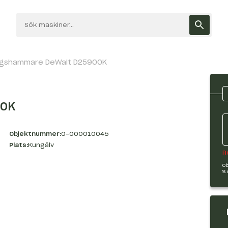
ingshammare DeWalt D25900K
00K
Objektnummer:
O-000010045
Plats:
Kungälv
R
Ob
% 