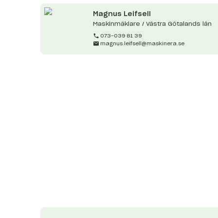
Magnus
Leifsell
Maskinmäklare / Västra Götalands län
073-039 81 39
magnus.leifsell@maskinera.se