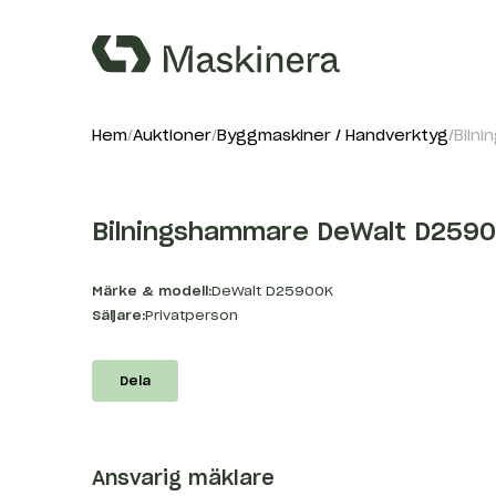
Hem
Auktioner
Byggmaskiner / Handverktyg
Biln
Bilningshammare DeWalt D259
Märke & modell:
DeWalt D25900K
Säljare:
Privatperson
Dela
Ansvarig mäklare