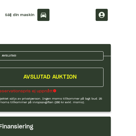
Sälj din maskin
AVSLUTAS:
AVSLUTAD AUKTION
eservationspris ej uppnått
jektet säljs av privatperson. Ingen moms tillkommer på lagt bud. 25
moms tillkommer på inropsavgiften (280 kr exkl. moms).
Finansiering