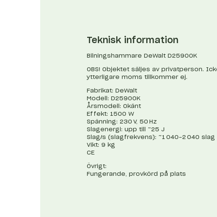
Teknisk information
Bilningshammare DeWalt D25900K
OBS! Objektet säljes av privatperson. Ic
ytterligare moms tillkommer ej.
Fabrikat: DeWalt
Modell: D25900K
Årsmodell: Okänt
Effekt: 1500 W
Spänning: 230 V, 50 Hz
Slagenergi: upp till ~25 J
Slag/s (slagfrekvens): ~1 040–2 040 slag
Vikt: 9 kg
CE
Övrigt:
Fungerande, provkörd på plats