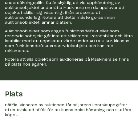
undersökningsplikt. Du är skyldig att vid upphämtning av
auktionsobjektet underrätta Maskinera om du upplever att
objektet skiljer sig väsentligt ifrån presenterat
auktionsunderlag. Notera att detta måste göras innan
auktionsobjektet lämnar platsen.
Auktionsobjektet som anges funktionsdefekt eller som
reservdelsobejekt går inte att reklamera. Personbilar och lätta
lastbilar med ett uppskattat värde under 40 000 SEK klassas
som funktionsdefekta/reservdelsobjekt och kan inte
reklameras.
Notera att alla objekt som auktioneras på Maskinera.se finns
på plats hos ägaren.
Plats
Säffle
.
Vinnaren av auktionen får säljarens kontaktuppgifter
efter avslutad affär för att kunna boka hämtning och slutföra
köpet.