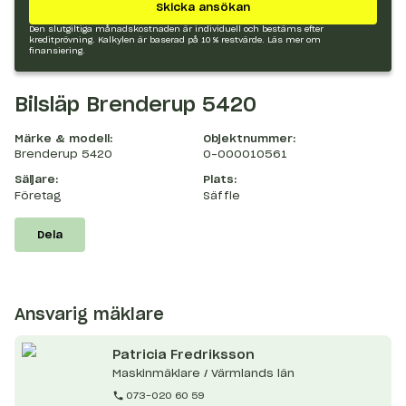
Skicka ansökan
Den slutgiltiga månadskostnaden är individuell och bestäms efter
kreditprövning. Kalkylen är baserad på 10 % restvärde.
Läs mer om
finansiering.
Bilsläp Brenderup 5420
Märke & modell:
Objektnummer:
Brenderup 5420
O-000010561
Säljare:
Plats:
Företag
Säffle
Dela
Ansvarig mäklare
Patricia
Fredriksson
Maskinmäklare / Värmlands län
073-020 60 59