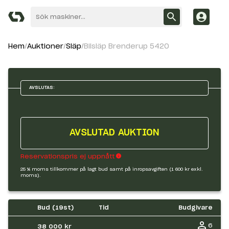
Hem
Auktioner
Släp
Bilsläp Brenderup 5420
AVSLUTAS:
AVSLUTAD AUKTION
Reservationspris ej uppnått
25 % moms tillkommer på lagt bud samt på inropsavgiften (1 600 kr exkl.
moms).
Bud (
19
st)
Tid
Budgivare
6
38 000 kr