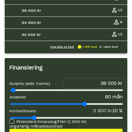
10
36 000 kr
6
34 000 kr
10
32 000 kr
Visa alla
19
bud
= Ditt bud
A = Auto bud
Finansiering
Slutpris (exkl. moms)
60
mån
Avtalstid
3 800 kr
10
%
Kontantinsats
Finansiera inropsavgiften (
1 600 kr
)
Ungefärlig månadskostnad