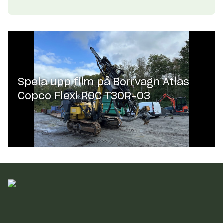
Spela upp film på
Borrvagn Atlas
Copco Flexi ROC T30R-03