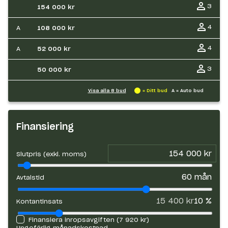
3
154 000 kr
4
A
108 000 kr
4
A
52 000 kr
3
50 000 kr
Visa alla
8
bud
= Ditt bud
A = Auto bud
Finansiering
Slutpris (exkl. moms)
60
mån
Avtalstid
15 400 kr
10
%
Kontantinsats
Finansiera inropsavgiften (
7 920 kr
)
Ungefärlig månadskostnad