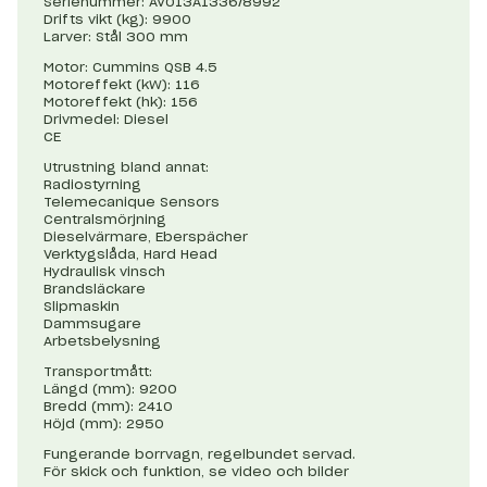
Serienummer: AVO13A1336/8992
Drifts vikt (kg): 9900
Larver: Stål 300 mm
Motor: Cummins QSB 4.5
Motoreffekt (kW): 116
Motoreffekt (hk): 156
Drivmedel: Diesel
CE
Utrustning bland annat:
Radiostyrning
Telemecanique Sensors
Centralsmörjning
Dieselvärmare, Eberspächer
Verktygslåda, Hard Head
Hydraulisk vinsch
Brandsläckare
Slipmaskin
Dammsugare
Arbetsbelysning
Transportmått:
Längd (mm): 9200
Bredd (mm): 2410
Höjd (mm): 2950
Fungerande borrvagn, regelbundet servad.
För skick och funktion, se video och bilder