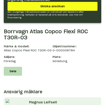
Skicka ansökan
Den slutgiltiga månadskostnaden är individuell och bestäms efter
kreditprövning. Kalkylen är baserad på 10 % restvärde.
Läs mer om
finansiering.
Borrvagn Atlas Copco Flexi ROC
T30R-03
Märke & modell:
Objektnummer:
Atlas Copco Flexi ROC T30R-03
O-000008784
Säljare:
Plats:
Företag
Göteborg
Dela
Ansvarig mäklare
Magnus
Leifsell