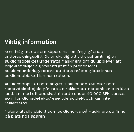
Viktig information
Kom ihåg att du som köpare har en långt gående
undersökningsplikt. Du är skyldig att vid upphämtning av
auktionsobjektet underrätta Maskinera om du upplever att
objektet skiljer sig väsentligt ifrån presenterat
auktionsunderlag. Notera att detta måste göras innan
auktionsobjektet lämnar platsen.
Auktionsobjektet som anges funktionsdefekt eller som
reservdelsobejekt går inte att reklamera. Personbilar och lätta
lastbilar med ett uppskattat värde under 40 000 SEK klassas
som funktionsdefekta/reservdelsobjekt och kan inte
reklameras.
Notera att alla objekt som auktioneras på Maskinera.se finns
på plats hos ägaren.