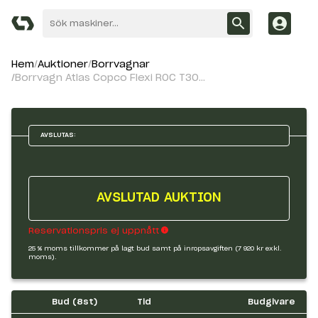
Hem
Auktioner
Borrvagnar
Borrvagn Atlas Copco Flexi ROC T30R-03
AVSLUTAS:
AVSLUTAD AUKTION
Reservationspris ej uppnått
25 % moms tillkommer på lagt bud samt på inropsavgiften (7 920 kr exkl.
moms).
Bud (
8
st)
Tid
Budgivare