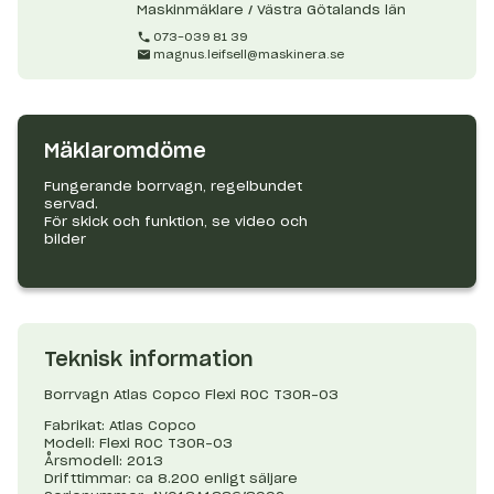
Maskinmäklare / Västra Götalands län
073-039 81 39
magnus.leifsell@maskinera.se
Mäklaromdöme
Fungerande borrvagn, regelbundet
servad.
För skick och funktion, se video och
bilder
Teknisk information
Borrvagn Atlas Copco Flexi ROC T30R-03
Fabrikat: Atlas Copco
Modell: Flexi ROC T30R-03
Årsmodell: 2013
Drifttimmar: ca 8.200 enligt säljare