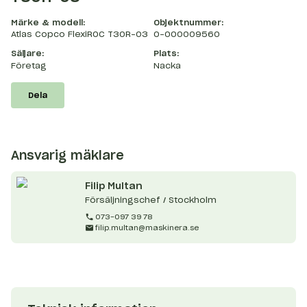
Märke & modell:
Objektnummer:
Atlas Copco FlexiROC T30R-03
O-000009560
Säljare:
Plats:
Företag
Nacka
Dela
Ansvarig mäklare
Filip
Multan
Försäljningschef / Stockholm
073-097 39 78
filip.multan@maskinera.se