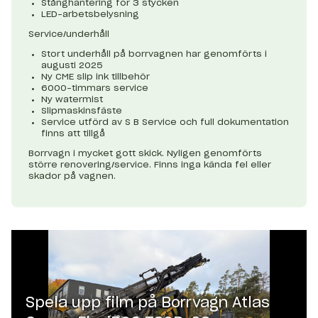
Stånghantering för 3 stycken
LED-arbetsbelysning
Service/underhåll
Stort underhåll på borrvagnen har genomförts i
augusti 2025
Ny CME slip ink tillbehör
6000-timmars service
Ny watermist
Slipmaskinsfäste
Service utförd av S B Service och full dokumentation
finns att tillgå
Borrvagn i mycket gott skick. Nyligen genomförts
större renovering/service. Finns inga kända fel eller
skador på vagnen.
Spela upp film på
Borrvagn Atlas