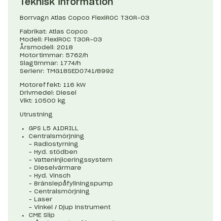
Teknisk information
Borrvagn Atlas Copco FlexiROC T30R-03
Fabrikat: Atlas Copco
Modell: FlexiROC T30R-03
Årsmodell: 2018
Motortimmar: 5762/h
Slagtimmar: 1774/h
Serienr: TMG18SED0741/8992
Motoreffekt: 116 kW
Drivmedel: Diesel
Vikt: 10500 kg
Utrustning
GPS L5 A1DRILL
Centralsmörjning
– Radiostyrning
– Hyd. stödben
– Vatteninjiceringssystem
– Dieselvärmare
– Hyd. Vinsch
– Bränslepåfyllningspump
– Centralsmörjning
– Laser
– Vinkel / Djup instrument
CME Slip