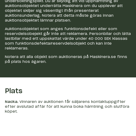
undersökningsplikt. Du är skyldig att vid upphämtning av
auktionsobjektet underrätta Maskinera om du upplever att
objektet skiljer sig väsentligt ifrån presenterat
auktionsunderlag. Notera att detta måste göras innan
auktionsobjektet lämnar platsen.
Auktionsobjektet som anges funktionsdefekt eller som
reservdelsobejekt går inte att reklamera. Personbilar och lätta
lastbilar med ett uppskattat värde under 40 000 SEK klassas
som funktionsdefekta/reservdelsobjekt och kan inte
reklameras.
Notera att alla objekt som auktioneras på Maskinera.se finns
på plats hos ägaren.
Plats
Nacka
.
Vinnaren av auktionen får säljarens kontaktuppgifter
efter avslutad affär för att kunna boka hämtning och slutföra
köpet.