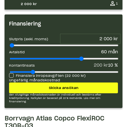
1
2 000 kr
Finansiering
Slutpris (exkl. moms)
60
mån
Avtalstid
200 kr
10
%
Kontantinsats
Finansiera inropsavgiften (
22 000 kr
)
Ungefärlig månadskostnad
Skicka ansökan
Den slutgiltiga månadskostnaden är individuell och bestäms efter
kreditprövning. Kalkylen är baserad på 10 % restvärde.
Läs mer om
finansiering.
Borrvagn Atlas Copco FlexiROC
T30R-03