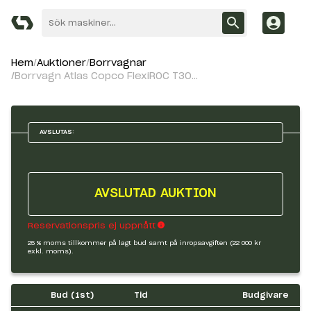
Hem
Auktioner
Borrvagnar
Borrvagn Atlas Copco FlexiROC T30R-03
AVSLUTAS:
AVSLUTAD AUKTION
Reservationspris ej uppnått
25 % moms tillkommer på lagt bud samt på inropsavgiften (22 000 kr
exkl. moms).
Bud (
1
st)
Tid
Budgivare