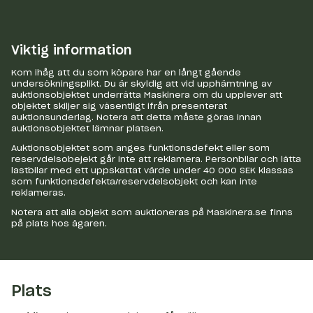
Viktig information
Kom ihåg att du som köpare har en långt gående
undersökningsplikt. Du är skyldig att vid upphämtning av
auktionsobjektet underrätta Maskinera om du upplever att
objektet skiljer sig väsentligt ifrån presenterat
auktionsunderlag. Notera att detta måste göras innan
auktionsobjektet lämnar platsen.
Auktionsobjektet som anges funktionsdefekt eller som
reservdelsobejekt går inte att reklamera. Personbilar och lätta
lastbilar med ett uppskattat värde under 40 000 SEK klassas
som funktionsdefekta/reservdelsobjekt och kan inte
reklameras.
Notera att alla objekt som auktioneras på Maskinera.se finns
på plats hos ägaren.
Plats