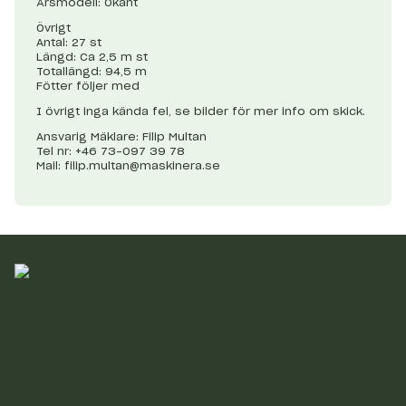
Årsmodell: Okänt
Övrigt
Antal: 27 st
Längd: Ca 2,5 m st
Totallängd: 94,5 m
Fötter följer med
I övrigt inga kända fel, se bilder för mer info om skick.
Ansvarig Mäklare: Filip Multan
Tel nr: +46 73-097 39 78
Mail:
filip.multan@maskinera.se