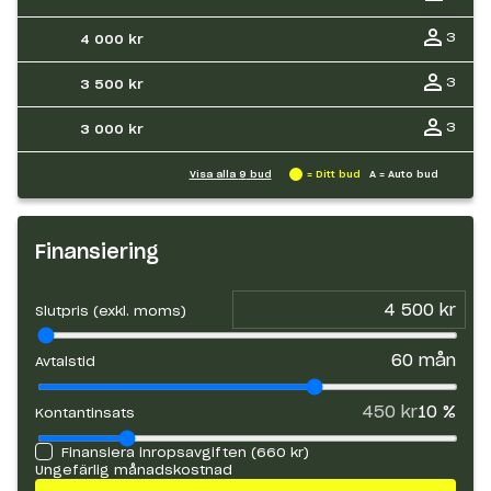
3
4 000 kr
3
3 500 kr
3
3 000 kr
Visa alla
9
bud
= Ditt bud
A = Auto bud
Finansiering
Slutpris (exkl. moms)
60
mån
Avtalstid
450 kr
10
%
Kontantinsats
Finansiera inropsavgiften (
660 kr
)
Ungefärlig månadskostnad