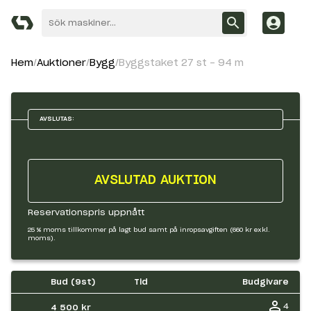
Hem
Auktioner
Bygg
Byggstaket 27 st - 94 m
AVSLUTAS:
AVSLUTAD AUKTION
Reservationspris uppnått
25 % moms tillkommer på lagt bud samt på inropsavgiften (660 kr exkl.
moms).
Bud (
9
st)
Tid
Budgivare
4
4 500 kr