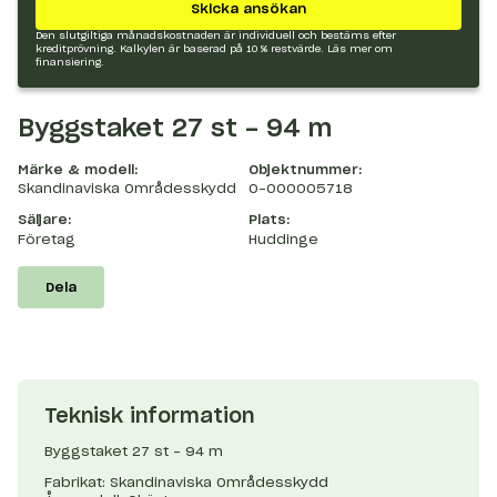
Skicka ansökan
Den slutgiltiga månadskostnaden är individuell och bestäms efter
kreditprövning. Kalkylen är baserad på 10 % restvärde.
Läs mer om
finansiering.
Byggstaket 27 st - 94 m
Märke & modell:
Objektnummer:
Skandinaviska Områdesskydd
O-000005718
Säljare:
Plats:
Företag
Huddinge
Dela
Teknisk information
Byggstaket 27 st - 94 m
Fabrikat: Skandinaviska Områdesskydd