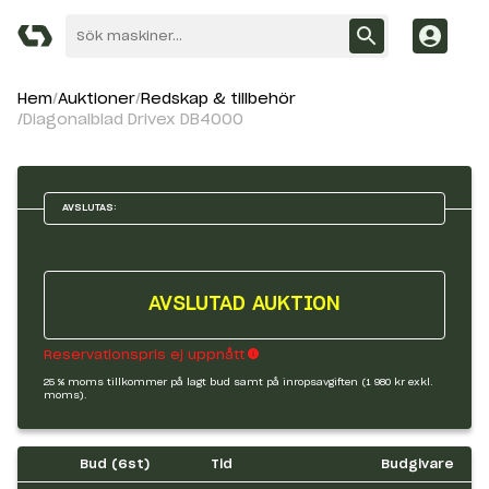
Hem
Auktioner
Redskap & tillbehör
Diagonalblad Drivex DB4000
AVSLUTAS:
AVSLUTAD AUKTION
Reservationspris ej uppnått
25 % moms tillkommer på lagt bud samt på inropsavgiften (1 980 kr exkl.
moms).
Bud (
6
st)
Tid
Budgivare