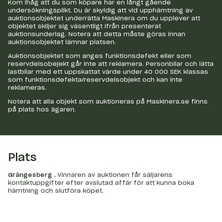
Kom ihåg att du som köpare har en långt gående
undersökningsplikt. Du är skyldig att vid upphämtning av
auktionsobjektet underrätta Maskinera om du upplever att
objektet skiljer sig väsentligt ifrån presenterat
auktionsunderlag. Notera att detta måste göras innan
auktionsobjektet lämnar platsen.
Auktionsobjektet som anges funktionsdefekt eller som
reservdelsobejekt går inte att reklamera. Personbilar och lätta
lastbilar med ett uppskattat värde under 40 000 SEK klassas
som funktionsdefekta/reservdelsobjekt och kan inte
reklameras.
Notera att alla objekt som auktioneras på Maskinera.se finns
på plats hos ägaren.
Plats
Grängesberg
.
Vinnaren av auktionen får säljarens
kontaktuppgifter efter avslutad affär för att kunna boka
hämtning och slutföra köpet.