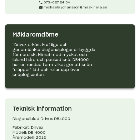
073-027 24 54
michaela.johansson@maskinera.se
Mäklaromdöme
''Drivex erkänt kraftiga och
genomtänkta diagonalplogar är byggda
för nordiskt klimat med mycket och
ibland hård och packad snö. DB4000
har en rundad form vilket gör att snön
”släpper” lätt och rullar upp över
snöplogkanten.''
Teknisk information
Diagonalblad Drivex DB4000
Fabrikat: Drivex
Modell: DB 4000
Årsmodell: 2012