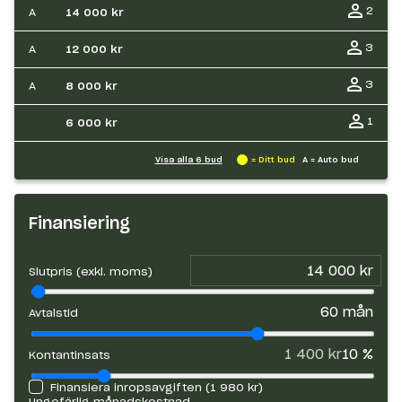
2
A
14 000 kr
3
A
12 000 kr
3
A
8 000 kr
1
6 000 kr
Visa alla
6
bud
= Ditt bud
A = Auto bud
Finansiering
Slutpris (exkl. moms)
60
mån
Avtalstid
1 400 kr
10
%
Kontantinsats
Finansiera inropsavgiften (
1 980 kr
)
Ungefärlig månadskostnad