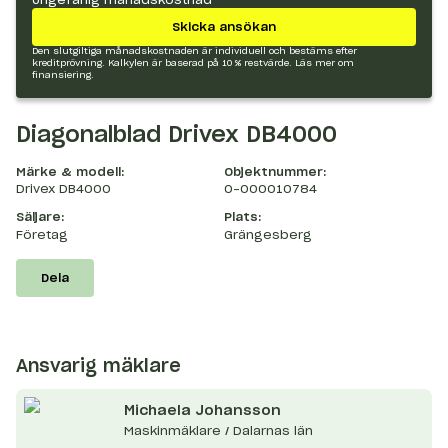
Skicka ansökan
Den slutgiltiga månadskostnaden är individuell och bestäms efter
kreditprövning. Kalkylen är baserad på 10 % restvärde.
Läs mer om
finansiering.
Diagonalblad Drivex DB4000
Märke & modell:
Objektnummer:
Drivex DB4000
O-000010784
Säljare:
Plats:
Företag
Grängesberg
Dela
Ansvarig mäklare
Michaela
Johansson
Maskinmäklare / Dalarnas län