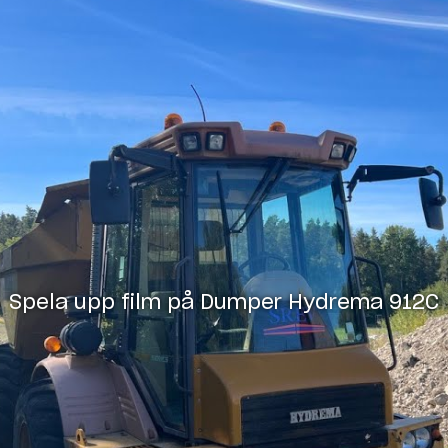
Spela upp film på
Dumper Hydrema 912C