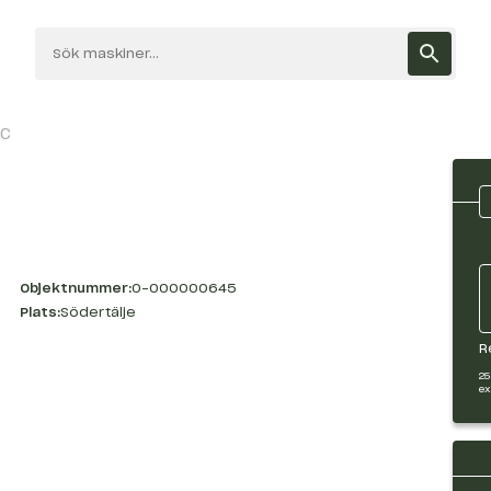
2C
Objektnummer:
O-000000645
Plats:
Södertälje
R
25
ex