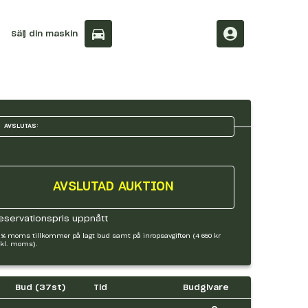
Sälj din maskin
AVSLUTAS:
AVSLUTAD AUKTION
eservationspris uppnått
 % moms tillkommer på lagt bud samt på inropsavgiften (4 650 kr
kl. moms).
Bud (
37
st)
Tid
Budgivare