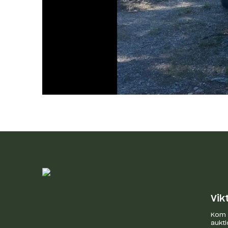
Vik
Kom i
aukti