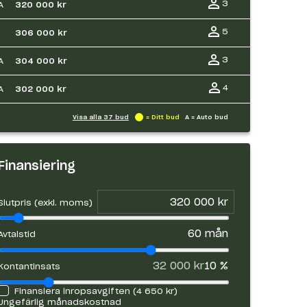
3
A
320 000 kr
5
306 000 kr
3
A
304 000 kr
4
A
302 000 kr
Visa alla
37
bud
= Ditt bud
A = Auto bud
Finansiering
Slutpris (exkl. moms)
60
mån
Avtalstid
32 000 kr
10
%
Kontantinsats
Finansiera inropsavgiften (
4 650 kr
)
Ungefärlig månadskostnad