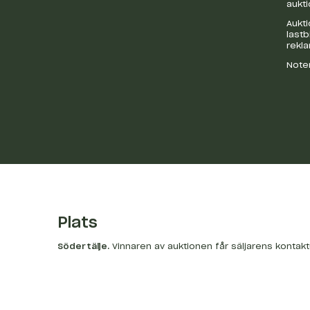
aukti
Aukti
last
rekl
Noter
Plats
Södertälje
.
Vinnaren av auktionen får säljarens kontak