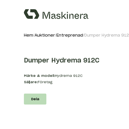
Hem
Auktioner
Entreprenad
Dumper Hydrema 91
Dumper Hydrema 912C
Märke & modell:
Hydrema 912C
Säljare:
Företag
Dela