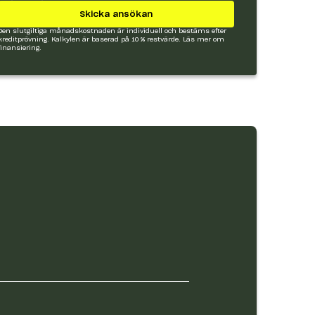
Skicka ansökan
Den slutgiltiga månadskostnaden är individuell och bestäms efter
kreditprövning. Kalkylen är baserad på 10 % restvärde.
Läs mer om
finansiering.