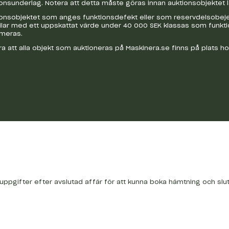
onsunderlag. Notera att detta måste göras innan auktionsobjektet 
onsobjektet som anges funktionsdefekt eller som reservdelsobejekt
bilar med ett uppskattat värde under 40 000 SEK klassas som funkt
ameras.
a att alla objekt som auktioneras på Maskinera.se finns på plats h
tuppgifter efter avslutad affär för att kunna boka hämtning och slu