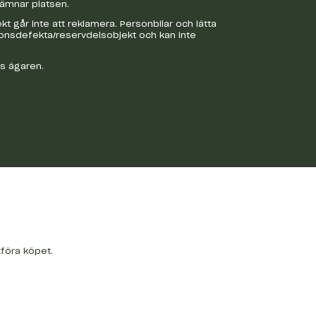
lämnar platsen.
 går inte att reklamera. Personbilar och lätta
ionsdefekta/reservdelsobjekt och kan inte
os ägaren.
tföra köpet.