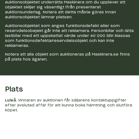
auktionsobjektet underrätta Maskinera om du upplever att
objektet skiljer sig väsentligt ifrån presenterat
auktionsunderlag. Notera att detta måste göras innan
auktionsobjektet lämnar platsen.
Auktionsobjektet som anges funktionsdefekt eller som
reservdelsobejekt går inte att reklamera. Personbilar och lätta
lastbilar med ett uppskattat värde under 40 000 SEK klassas
som funktionsdefekta/reservdelsobjekt och kan inte
reklameras.
Notera att alla objekt som auktioneras på Maskinera.se finns
på plats hos ägaren.
Plats
Luleå
.
Vinnaren av auktionen får säljarens kontaktuppgifter
efter avslutad affär för att kunna boka hämtning och slutföra
köpet.