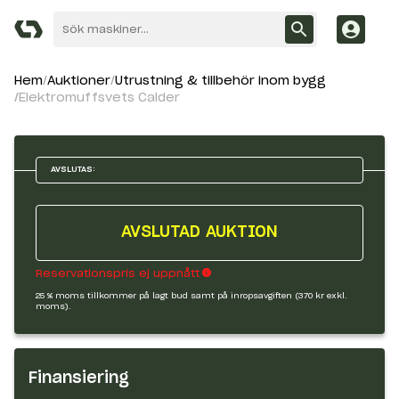
Hem
Auktioner
Utrustning & tillbehör inom bygg
Elektromuffsvets Calder
AVSLUTAS:
AVSLUTAD AUKTION
Reservationspris ej uppnått
25 % moms tillkommer på lagt bud samt på inropsavgiften (370 kr exkl.
moms).
Finansiering