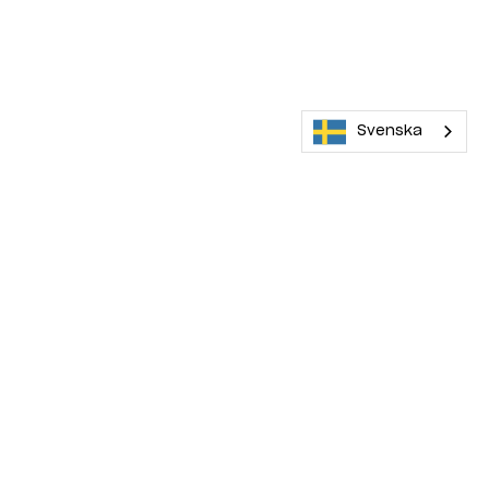
Svenska
Maskinera rekommenderar
0 kr