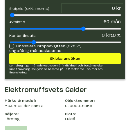
Slutpris (exkl. moms)
60
mån
Avtalstid
0 kr
10
%
Kontantinsats
Finansiera inropsavgiften (
370 kr
)
Ungefärlig månadskostnad
Skicka ansökan
Den slutgiltiga månadskostnaden är individuell och bestäms efter
kreditprövning. Kalkylen är baserad på 10 % restvärde.
Läs mer om
finansiering.
Elektromuffsvets Calder
Märke & modell:
Objektnummer:
MCA & Calder sam 3
O-000012366
Säljare:
Plats:
Företag
Luleå