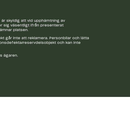
är skyldig att vid upphämtning av
r sig väsentligt ifrån presenterat
lämnar platsen.
 går inte att reklamera. Personbilar och lätta
ionsdefekta/reservdelsobjekt och kan inte
os ägaren.