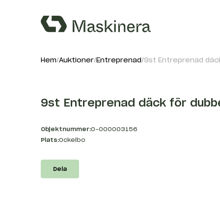
Hem
Auktioner
Entreprenad
9st Entreprenad däc
9st Entreprenad däck för dub
Objektnummer:
O-000003156
Plats:
Ockelbo
Dela