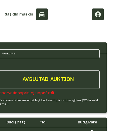
Sälj din maskin
AVSLUTAS:
AVSLUTAD AUKTION
eservationspris ej uppnått
 % moms tillkommer på lagt bud samt på inropsavgiften (750 kr exkl.
oms).
Bud (
7
st)
Tid
Budgivare