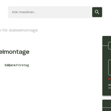
k för dubbelmontage
belmontage
Säljare:
Företag
R
25
m