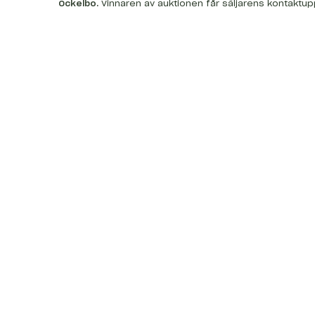
Ockelbo
.
Vinnaren av auktionen får säljarens kontaktup