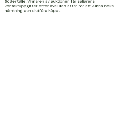
Södertälje
.
Vinnaren av auktionen får säljarens
kontaktuppgifter efter avslutad affär för att kunna boka
hämtning och slutföra köpet.