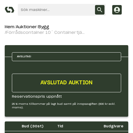
Hem
Auktioner
Bygg
Förrådscontainer 10´ Containertjänst
AVSLUTAS:
AVSLUTAD AUKTION
Reservationspris uppnått
25 % moms tillkommer på lagt bud samt på inropsavgiften (600 kr exkl.
moms).
Bud (
30
st)
Tid
Budgivare