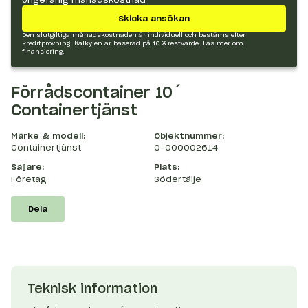
Skicka ansökan
Den slutgiltiga månadskostnaden är individuell och bestäms efter
kreditprövning. Kalkylen är baserad på 10 % restvärde.
Läs mer om
finansiering.
Förrådscontainer 10´
Containertjänst
Märke & modell:
Objektnummer:
Containertjänst
O-000002614
Säljare:
Plats:
Företag
Södertälje
Dela
Teknisk information