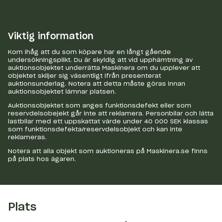
Viktig information
Kom ihåg att du som köpare har en långt gående
undersökningsplikt. Du är skyldig att vid upphämtning av
auktionsobjektet underrätta Maskinera om du upplever att
objektet skiljer sig väsentligt ifrån presenterat
auktionsunderlag. Notera att detta måste göras innan
auktionsobjektet lämnar platsen.
Auktionsobjektet som anges funktionsdefekt eller som
reservdelsobejekt går inte att reklamera. Personbilar och lätta
lastbilar med ett uppskattat värde under 40 000 SEK klassas
som funktionsdefekta/reservdelsobjekt och kan inte
reklameras.
Notera att alla objekt som auktioneras på Maskinera.se finns
på plats hos ägaren.
Plats