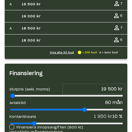
7
A
19 500 kr
5
19 000 kr
7
A
18 500 kr
5
18 000 kr
Visa alla
30
bud
= Ditt bud
A = Auto bud
Finansiering
Slutpris (exkl. moms)
60
mån
Avtalstid
1 950 kr
10
%
Kontantinsats
Finansiera inropsavgiften (
600 kr
)
Ungefärlig månadskostnad