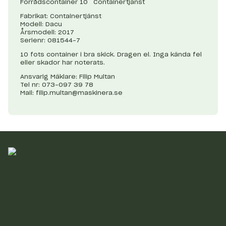
Förrådscontainer 10´ Containertjänst
Fabrikat: Containertjänst
Modell: Dacu
Årsmodell: 2017
Serienr: 081544-7
10 fots container i bra skick. Dragen el. Inga kända fel
eller skador har noterats.
Ansvarig Mäklare: Filip Multan
Tel nr: 073-097 39 78
Mail:
filip.multan@maskinera.se