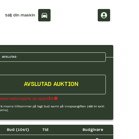
Sälj din maskin
AVSLUTAS:
AVSLUTAD AUKTION
eservationspris ej uppnått
 % moms tillkommer på lagt bud samt på inropsavgiften (480 kr exkl.
oms).
Bud (
10
st)
Tid
Budgivare