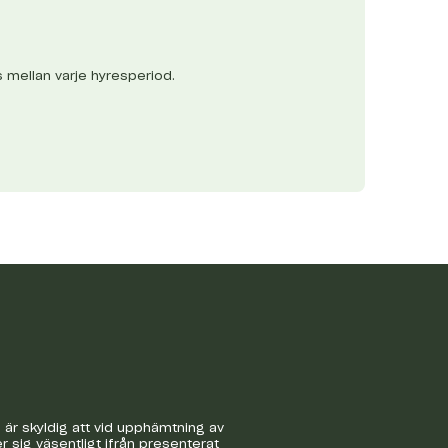
s mellan varje hyresperiod.
är skyldig att vid upphämtning av
r sig väsentligt ifrån presenterat