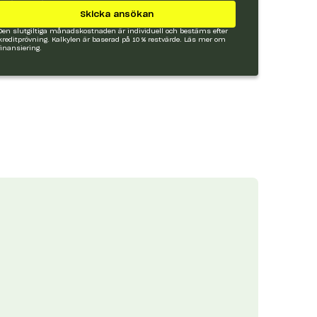
Skicka ansökan
Den slutgiltiga månadskostnaden är individuell och bestäms efter
kreditprövning. Kalkylen är baserad på 10 % restvärde.
Läs mer om
finansiering.