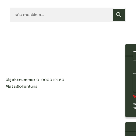
Objektnummer:
O-000012169
Plats:
Sollentuna
R
25
m