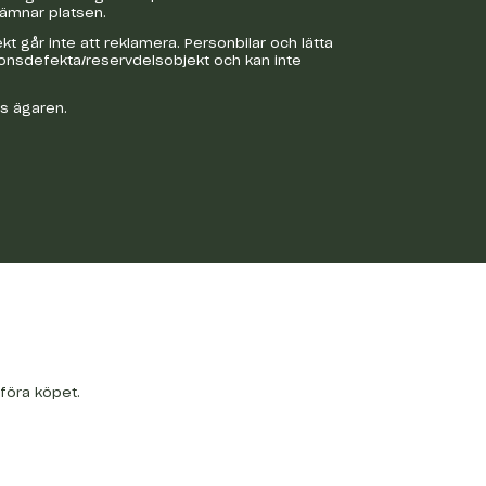
lämnar platsen.
 går inte att reklamera. Personbilar och lätta
ionsdefekta/reservdelsobjekt och kan inte
os ägaren.
tföra köpet.