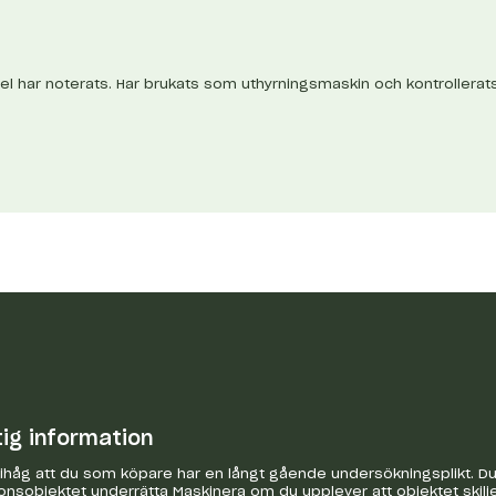
el har noterats. Har brukats som uthyrningsmaskin och kontrollerat
tig information
håg att du som köpare har en långt gående undersökningsplikt. Du 
onsobjektet underrätta Maskinera om du upplever att objektet skilje