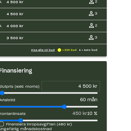
2
A
4 500 kr
3
4 500 kr
2
A
4 000 kr
3
3 500 kr
Visa alla
10
bud
= Ditt bud
A = Auto bud
Finansiering
Slutpris (exkl. moms)
60
mån
Avtalstid
450 kr
10
%
Kontantinsats
Finansiera inropsavgiften (
480 kr
)
Ungefärlig månadskostnad