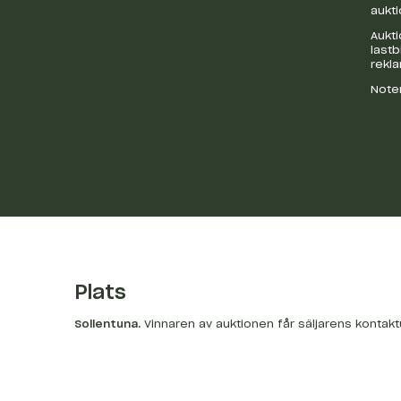
aukti
Aukti
last
rekl
Noter
Plats
Sollentuna
.
Vinnaren av auktionen får säljarens kontak