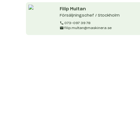
Filip
Multan
Försäljningschef / Stockholm
073-097 39 78
filip.multan@maskinera.se