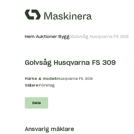
Hem
Auktioner
Bygg
Golvsåg Husqvarna FS 309
Golvsåg Husqvarna FS 309
Märke & modell:
Husqvarna FS 309
Säljare:
Företag
Dela
Ansvarig mäklare