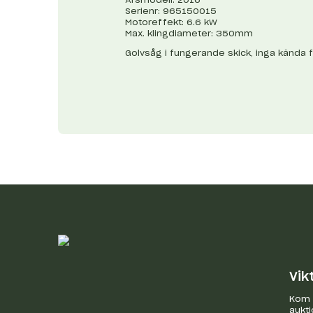
Serienr: 965150015
Motoreffekt: 6.6 kW
Max. klingdiameter: 350mm
Golvsåg i fungerande skick, inga kända f
Vik
Kom i
aukti