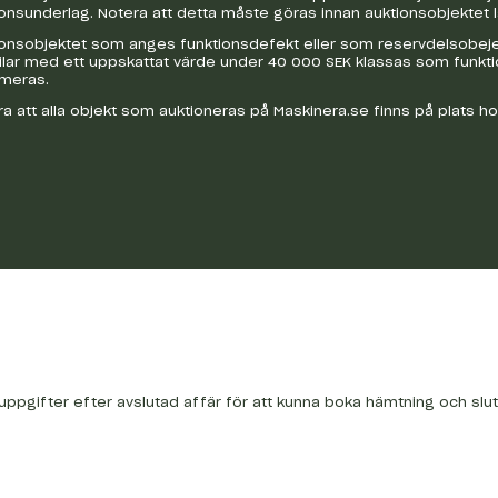
onsunderlag. Notera att detta måste göras innan auktionsobjektet 
onsobjektet som anges funktionsdefekt eller som reservdelsobejekt
bilar med ett uppskattat värde under 40 000 SEK klassas som funkt
ameras.
a att alla objekt som auktioneras på Maskinera.se finns på plats h
tuppgifter efter avslutad affär för att kunna boka hämtning och slu