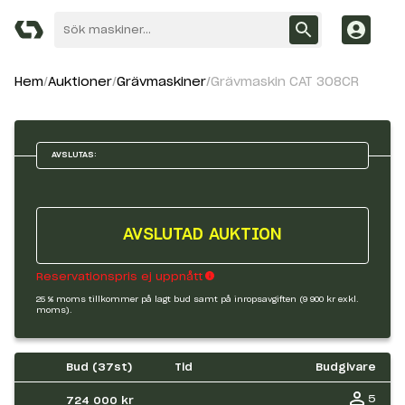
Hem
Auktioner
Grävmaskiner
Grävmaskin CAT 308CR
AVSLUTAS:
AVSLUTAD AUKTION
Reservationspris ej uppnått
25 % moms tillkommer på lagt bud samt på inropsavgiften (9 900 kr exkl.
moms).
Bud (
37
st)
Tid
Budgivare
5
724 000 kr