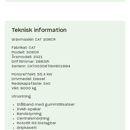
Teknisk information
Grävmaskin CAT 308CR
Fabrikat: CAT
Modell: 308CR
Årsmodell: 2021
Drifttimmar: 2863/h
Serienr: CAT00308TGW801684
Motoreffekt: 55,4 kW
Drivmedel: Diesel
Redskapsfäste: S40
Vikt: 9000 kg
Utrustning
Stålband med gummitillsatser
SVAB-spakar
Bandstyrning
Centralsmörjning
Rototilt R3 löstagbar
Gripkasett