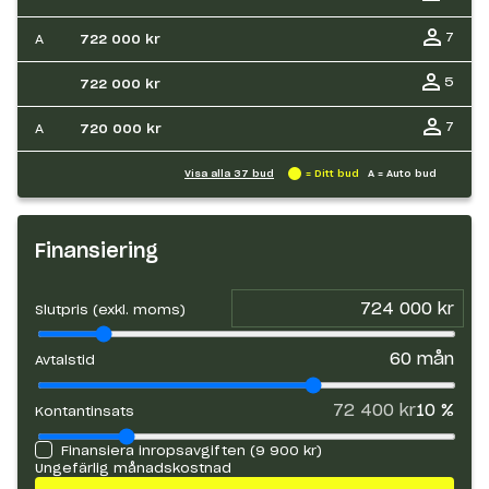
7
A
722 000 kr
5
722 000 kr
7
A
720 000 kr
Visa alla
37
bud
= Ditt bud
A = Auto bud
Finansiering
Slutpris (exkl. moms)
60
mån
Avtalstid
72 400 kr
10
%
Kontantinsats
Finansiera inropsavgiften (
9 900 kr
)
Ungefärlig månadskostnad