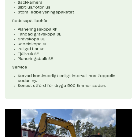
Backkamera
Blixtljus/rotorljus
Stora ledbelysningspaketet
Redskap/tillbehör
Planeringsskopa RF
Tandad grävskopa SE
Grävskopa SE
Kabelskopa SE
Pallgafflar SE
Tjälkrok SE
Planeringsbalk SE
Service
Servad kontinuerligt enligt intervall hos Zeppelin
sedan ny.
Senast utförd för dryga 500 timmar sedan.