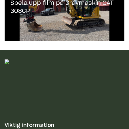
Spela upp film på
Grävmaskin CAT
308CR
Viktig information