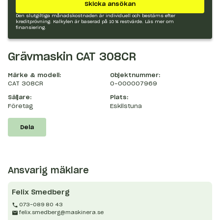
Skicka ansökan
Den slutgiltiga månadskostnaden är individuell och bestäms efter
kreditprövning. Kalkylen är baserad på 10 % restvärde.
Läs mer om
finansiering.
Grävmaskin CAT 308CR
Märke & modell:
Objektnummer:
CAT 308CR
O-000007969
Säljare:
Plats:
Företag
Eskilstuna
Dela
Ansvarig mäklare
Felix
Smedberg
073-089 80 43
felix.smedberg@maskinera.se