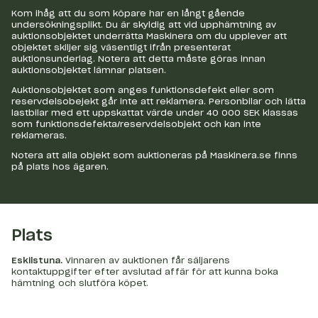
Kom ihåg att du som köpare har en långt gående
undersökningsplikt. Du är skyldig att vid upphämtning av
auktionsobjektet underrätta Maskinera om du upplever att
objektet skiljer sig väsentligt ifrån presenterat
auktionsunderlag. Notera att detta måste göras innan
auktionsobjektet lämnar platsen.
Auktionsobjektet som anges funktionsdefekt eller som
reservdelsobejekt går inte att reklamera. Personbilar och lätta
lastbilar med ett uppskattat värde under 40 000 SEK klassas
som funktionsdefekta/reservdelsobjekt och kan inte
reklameras.
Notera att alla objekt som auktioneras på Maskinera.se finns
på plats hos ägaren.
Plats
Eskilstuna
.
Vinnaren av auktionen får säljarens
kontaktuppgifter efter avslutad affär för att kunna boka
hämtning och slutföra köpet.