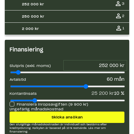
3
252 000 kr
2
250 000 kr
1
2 000 kr
Finansiering
Slutpris (exkl. moms)
60
mån
Avtalstid
25 200 kr
10
%
Kontantinsats
Finansiera inropsavgiften (
9 900 kr
)
Ungefärlig månadskostnad
Skicka ansökan
Den slutgiltiga månadskostnaden är individuell och bestäms efter
kreditprövning. Kalkylen är baserad på 10 % restvärde.
Läs mer om
finansiering.