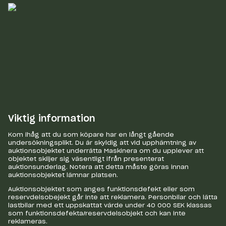
Viktig information
Kom ihåg att du som köpare har en långt gående
undersökningsplikt. Du är skyldig att vid upphämtning av
auktionsobjektet underrätta Maskinera om du upplever att
objektet skiljer sig väsentligt ifrån presenterat
auktionsunderlag. Notera att detta måste göras innan
auktionsobjektet lämnar platsen.
Auktionsobjektet som anges funktionsdefekt eller som
reservdelsobejekt går inte att reklamera. Personbilar och lätta
lastbilar med ett uppskattat värde under 40 000 SEK klassas
som funktionsdefekta/reservdelsobjekt och kan inte
reklameras.