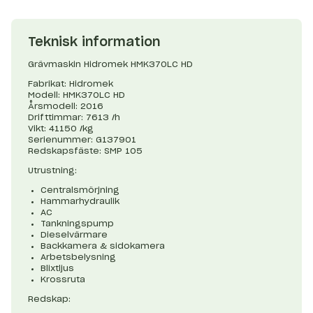
Teknisk information
Grävmaskin Hidromek HMK370LC HD
Fabrikat: Hidromek
Modell: HMK370LC HD
Årsmodell: 2016
Drifttimmar: 7613 /h
Vikt: 41150 /kg
Serienummer: G137901
Redskapsfäste: SMP 105
Utrustning:
Centralsmörjning
Hammarhydraulik
AC
Tankningspump
Dieselvärmare
Backkamera & sidokamera
Arbetsbelysning
Blixtljus
Krossruta
Redskap: