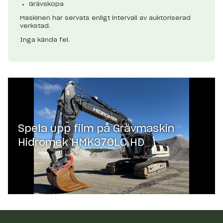
Grävskopa
Maskinen har servats enligt intervall av auktoriserad
verkstad.
Inga kända fel.
Spela upp film på
Grävmaskin
Hidromek HMK370LC HD