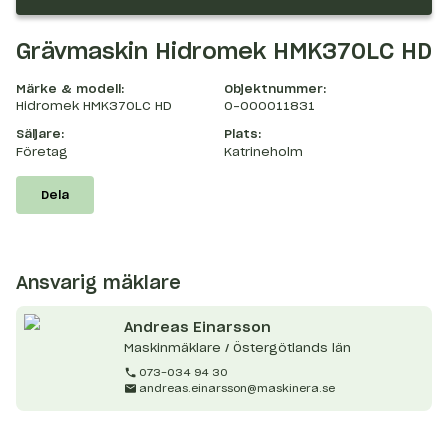
Grävmaskin Hidromek HMK370LC HD
Märke & modell:
Objektnummer:
Hidromek HMK370LC HD
O-000011831
Säljare:
Plats:
Företag
Katrineholm
Dela
Ansvarig mäklare
Andreas
Einarsson
Maskinmäklare / Östergötlands län
073-034 94 30
andreas.einarsson@maskinera.se