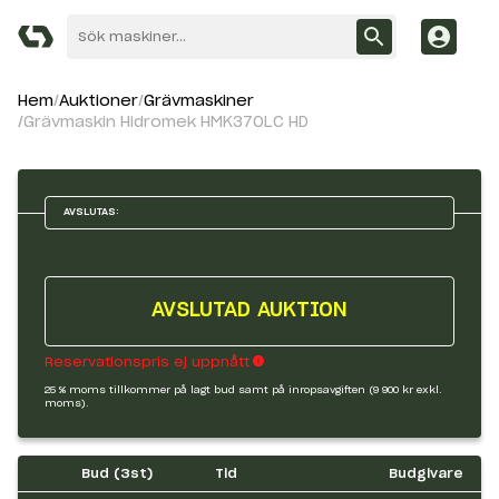
Hem
Auktioner
Grävmaskiner
Grävmaskin Hidromek HMK370LC HD
AVSLUTAS:
AVSLUTAD AUKTION
Reservationspris ej uppnått
25 % moms tillkommer på lagt bud samt på inropsavgiften (9 900 kr exkl.
moms).
Bud (
3
st)
Tid
Budgivare