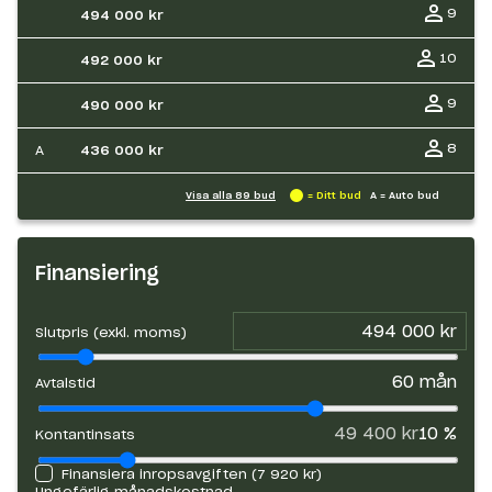
9
494 000 kr
10
492 000 kr
9
490 000 kr
8
A
436 000 kr
Visa alla
89
bud
= Ditt bud
A = Auto bud
Finansiering
Slutpris (exkl. moms)
60
mån
Avtalstid
49 400 kr
10
%
Kontantinsats
Finansiera inropsavgiften (
7 920 kr
)
Ungefärlig månadskostnad