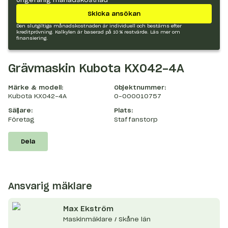
Skicka ansökan
Den slutgiltiga månadskostnaden är individuell och bestäms efter
kreditprövning. Kalkylen är baserad på 10 % restvärde.
Läs mer om
finansiering.
Grävmaskin Kubota KX042-4A
Märke & modell:
Objektnummer:
Kubota KX042-4A
O-000010757
Säljare:
Plats:
Företag
Staffanstorp
Dela
Ansvarig mäklare
Max
Ekström
Maskinmäklare / Skåne län