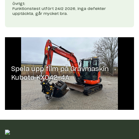
Övrigt:
Funktionstest utfört 24/2 2026, inga defekter
upptäckta, går mycket bra.
Spela upp film på
Grävmaskin
Kubota KX042-4A