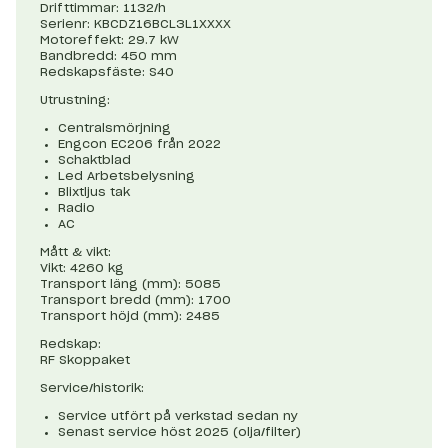
Drifttimmar: 1132/h
Serienr: KBCDZ16BCL3L1XXXX
Motoreffekt: 29.7 kW
Bandbredd: 450 mm
Redskapsfäste: S40
Utrustning:
Centralsmörjning
Engcon EC206 från 2022
Schaktblad
Led Arbetsbelysning
Blixtljus tak
Radio
AC
Mått & vikt:
Vikt: 4260 kg
Transport läng (mm): 5085
Transport bredd (mm): 1700
Transport höjd (mm): 2485
Redskap:
RF Skoppaket
Service/historik:
Service utfört på verkstad sedan ny
Senast service höst 2025 (olja/filter)