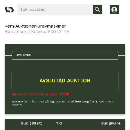
Hem
Auktioner
Grävmaskiner
Grävmaskin Kubota KX042-4A
AVSLUTAS:
AVSLUTAD AUKTION
Reservationspris ej uppnått
25 % moms tillkommer på lagt bud samt på inropsavgiften (7 920 kr exkl.
moms).
Bud (
89
st)
Tid
Budgivare