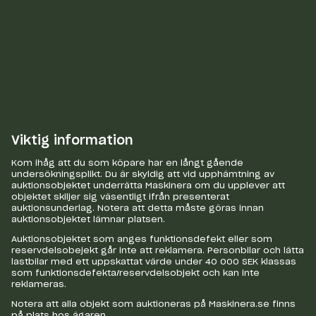
Viktig information
Kom ihåg att du som köpare har en långt gående
undersökningsplikt. Du är skyldig att vid upphämtning av
auktionsobjektet underrätta Maskinera om du upplever att
objektet skiljer sig väsentligt ifrån presenterat
auktionsunderlag. Notera att detta måste göras innan
auktionsobjektet lämnar platsen.
Auktionsobjektet som anges funktionsdefekt eller som
reservdelsobejekt går inte att reklamera. Personbilar och lätta
lastbilar med ett uppskattat värde under 40 000 SEK klassas
som funktionsdefekta/reservdelsobjekt och kan inte
reklameras.
Notera att alla objekt som auktioneras på Maskinera.se finns
på plats hos ägaren.