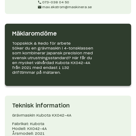
073-038 04 50
max.ekstrom@maskinera.se
Mäklaromdöme
Toppskick & Redo för arbete
Söker du en grävmaskin i 4-tonsklassen
som kombinerar japansk precision med
svensk utrustningsstandard? Här får du
en mycket välvårdad Kubota KX042-4A
från 2021 med endast 1 132
drifttimmar på mätaren.
Teknisk information
Grävmaskin Kubota KX042-4A
Fabrikat: Kubota
Modell: KX042-4A
Årsmodell: 2021