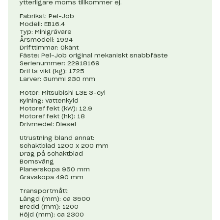
ytterligare moms tillkommer ej.
Fabrikat: Pel-Job
Modell: EB16.4
Typ: Minigrävare
Årsmodell: 1994
Drifttimmar: Okänt
Fäste: Pel-Job original mekaniskt snabbfäste
Serienummer: 22918169
Drifts vikt (kg): 1725
Larver: Gummi 230 mm
Motor: Mitsubishi L3E 3-cyl
Kylning: Vattenkyld
Motoreffekt (kW): 12.9
Motoreffekt (hk): 18
Drivmedel: Diesel
Utrustning bland annat:
Schaktblad 1200 x 200 mm
Drag på schaktblad
Bomsväng
Planerskopa 950 mm
Grävskopa 490 mm
Transportmått:
Längd (mm): ca 3500
Bredd (mm): 1200
Höjd (mm): ca 2300