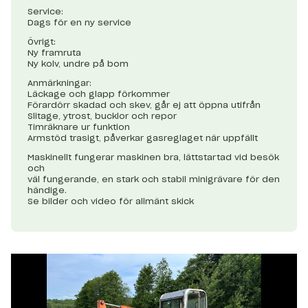
Service:
Dags för en ny service
Övrigt:
Ny framruta
Ny kolv, undre på bom
Anmärkningar:
Läckage och glapp förkommer
Förardörr skadad och skev, går ej att öppna utifrån
Slitage, ytrost, bucklor och repor
Timräknare ur funktion
Armstöd trasigt, påverkar gasreglaget när uppfällt
Maskinellt fungerar maskinen bra, lättstartad vid besök
och
väl fungerande, en stark och stabil minigrävare för den
händige.
Se bilder och video för allmänt skick