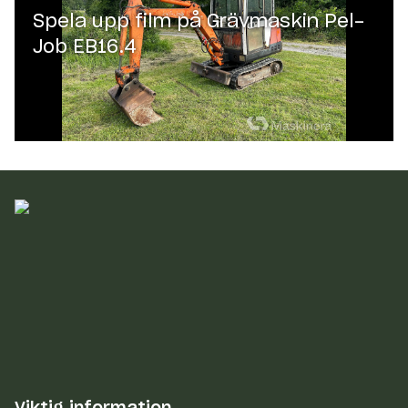
Spela upp film på
Grävmaskin Pel-
Job EB16.4