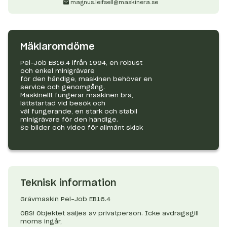
magnus.leifsell@maskinera.se
Mäklaromdöme
Pel-Job EB16.4 ifrån 1994, en robust
och enkel minigrävare
för den händige, maskinen behöver en
service och genomgång.
Maskinellt fungerar maskinen bra,
lättstartad vid besök och
väl fungerande, en stark och stabil
minigrävare för den händige.
Se bilder och video för allmänt skick
Teknisk information
Grävmaskin Pel-Job EB16.4
OBS! Objektet säljes av privatperson. Icke avdragsgill
moms ingår,