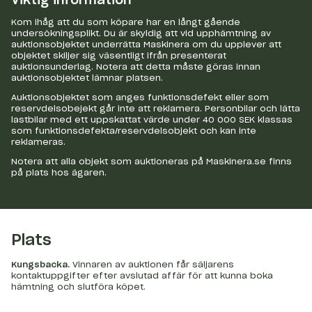
Viktig information
Kom ihåg att du som köpare har en långt gående
undersökningsplikt. Du är skyldig att vid upphämtning av
auktionsobjektet underrätta Maskinera om du upplever att
objektet skiljer sig väsentligt ifrån presenterat
auktionsunderlag. Notera att detta måste göras innan
auktionsobjektet lämnar platsen.
Auktionsobjektet som anges funktionsdefekt eller som
reservdelsobejekt går inte att reklamera. Personbilar och lätta
lastbilar med ett uppskattat värde under 40 000 SEK klassas
som funktionsdefekta/reservdelsobjekt och kan inte
reklameras.
Notera att alla objekt som auktioneras på Maskinera.se finns
på plats hos ägaren.
Plats
Kungsbacka
.
Vinnaren av auktionen får säljarens
kontaktuppgifter efter avslutad affär för att kunna boka
hämtning och slutföra köpet.