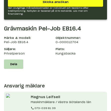
Skicka ansökan
Den slutgiltiga månadskostnaden är individuell och bestäms efter
kreditprövning. Kalkylen är baserad på 10 % restvärde.
Läs mer om
finansiering.
Grävmaskin Pel-Job EB16.4
Märke & modell:
Objektnummer:
Pel-Job EB16.4
O-000012704
Säljare:
Plats:
Privatperson
Kungsbacka
Dela
Ansvarig mäklare
Magnus
Leifsell
Maskinmäklare / Västra Götalands län
073-039 81 39