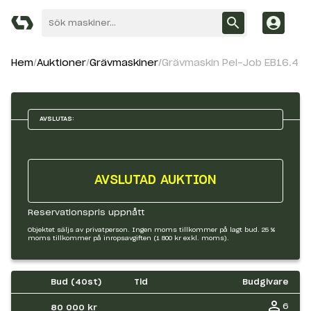
Hem
Auktioner
Grävmaskiner
Grävmaskin Pel-Job EB16.4
AVSLUTAS:
AVSLUTAD AUKTION
Reservationspris uppnått
Objektet säljs av privatperson. Ingen moms tillkommer på lagt bud. 25 %
moms tillkommer på inropsavgiften (1 800 kr exkl. moms).
Bud (
40
st)
Tid
Budgivare
6
80 000 kr