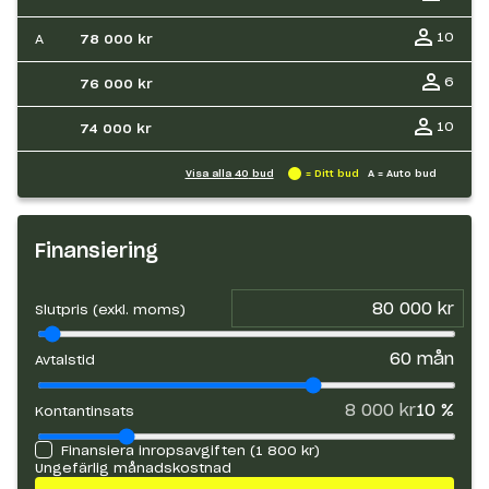
10
A
78 000 kr
6
76 000 kr
10
74 000 kr
Visa alla
40
bud
= Ditt bud
A = Auto bud
Finansiering
Slutpris (exkl. moms)
60
mån
Avtalstid
8 000 kr
10
%
Kontantinsats
Finansiera inropsavgiften (
1 800 kr
)
Ungefärlig månadskostnad