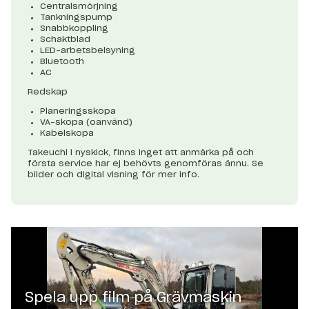
Centralsmörjning
Tankningspump
Snabbkoppling
Schaktblad
LED-arbetsbelsyning
Bluetooth
AC
Redskap
Planeringsskopa
VA-skopa (oanvänd)
Kabelskopa
Takeuchi i nyskick, finns inget att anmärka på och
första service har ej behövts genomföras ännu. Se
bilder och digital visning för mer info.
Spela upp film på
Grävmaskin