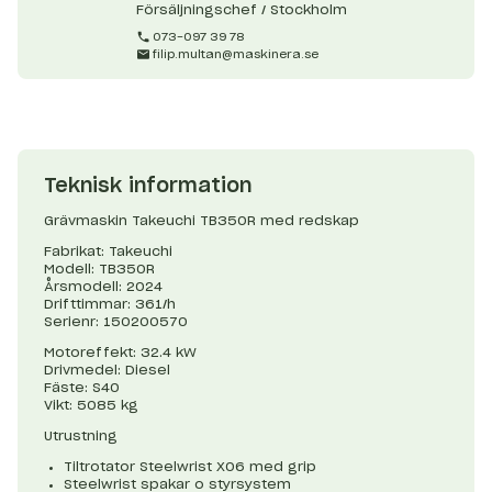
Försäljningschef / Stockholm
073-097 39 78
filip.multan@maskinera.se
Teknisk information
Grävmaskin Takeuchi TB350R med redskap
Fabrikat: Takeuchi
Modell: TB350R
Årsmodell: 2024
Drifttimmar: 361/h
Serienr: 150200570
Motoreffekt: 32.4 kW
Drivmedel: Diesel
Fäste: S40
Vikt: 5085 kg
Utrustning
Tiltrotator Steelwrist X06 med grip
Steelwrist spakar o styrsystem