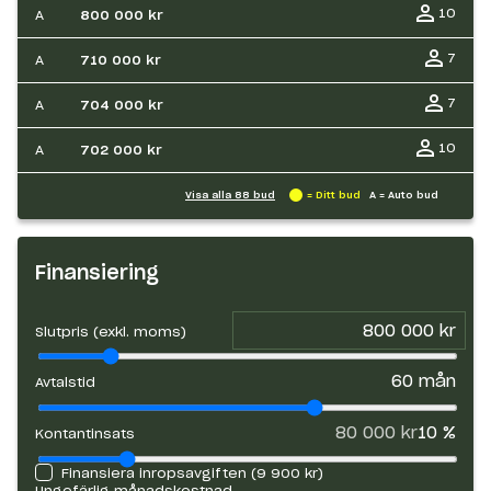
10
A
800 000 kr
7
A
710 000 kr
7
A
704 000 kr
10
A
702 000 kr
Visa alla
88
bud
= Ditt bud
A = Auto bud
Finansiering
Slutpris (exkl. moms)
60
mån
Avtalstid
80 000 kr
10
%
Kontantinsats
Finansiera inropsavgiften (
9 900 kr
)
Ungefärlig månadskostnad