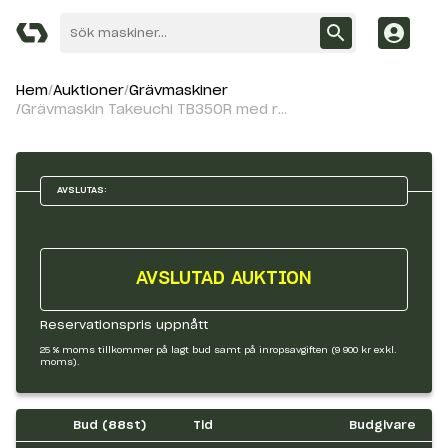
Hem
Auktioner
Grävmaskiner
Grävmaskin Takeuchi TB350R med redskap
AVSLUTAS:
AVSLUTAD AUKTION
Reservationspris uppnått
25 % moms tillkommer på lagt bud samt på inropsavgiften (9 900 kr exkl.
moms).
Bud (
88
st)
Tid
Budgivare