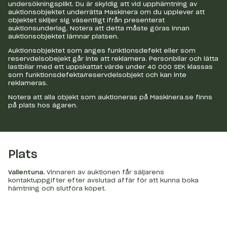
undersökningsplikt. Du är skyldig att vid upphämtning av
auktionsobjektet underrätta Maskinera om du upplever att
objektet skiljer sig väsentligt ifrån presenterat
auktionsunderlag. Notera att detta måste göras innan
auktionsobjektet lämnar platsen.
Auktionsobjektet som anges funktionsdefekt eller som
reservdelsobejekt går inte att reklamera. Personbilar och lätta
lastbilar med ett uppskattat värde under 40 000 SEK klassas
som funktionsdefekta/reservdelsobjekt och kan inte
reklameras.
Notera att alla objekt som auktioneras på Maskinera.se finns
på plats hos ägaren.
Plats
Vallentuna
.
Vinnaren av auktionen får säljarens
kontaktuppgifter efter avslutad affär för att kunna boka
hämtning och slutföra köpet.