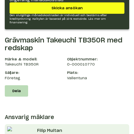
Skicka ansökan
Den slutgiltiga månadskostnaden är individuell och bestäms efter
kreditprövning. Kalkylen är baserad på 10 % restvärde.
Läs mer om
finansiering.
Grävmaskin Takeuchi TB350R med
redskap
Märke & modell:
Objektnummer:
Takeuchi TB350R
O-000010770
Säljare:
Plats:
Företag
Vallentuna
Dela
Ansvarig mäklare
Filip
Multan