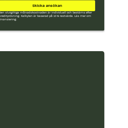
Skicka ansökan
Den slutgiltiga månadskostnaden är individuell och bestäms efter
kreditprövning. Kalkylen är baserad på 10 % restvärde.
Läs mer om
finansiering.