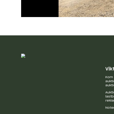
Vik
Kom i
aukti
aukti
Aukti
last
rekl
Noter