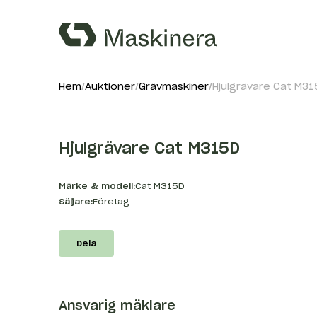
Hem
Auktioner
Grävmaskiner
Hjulgrävare Cat M31
Hjulgrävare Cat M315D
Märke & modell:
Cat M315D
Säljare:
Företag
Dela
Ansvarig mäklare