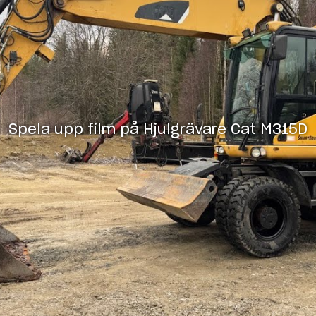
Spela upp film på
Hjulgrävare Cat M315D