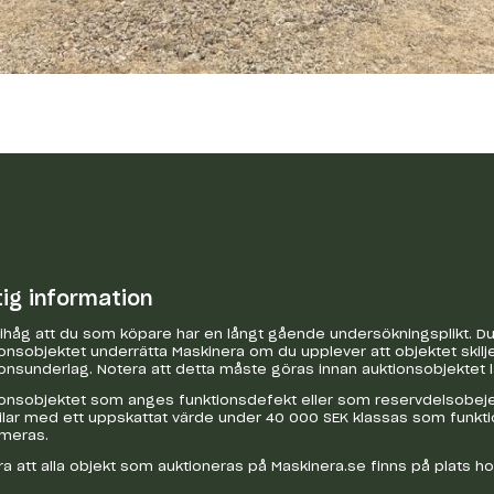
tig information
håg att du som köpare har en långt gående undersökningsplikt. Du 
onsobjektet underrätta Maskinera om du upplever att objektet skilje
onsunderlag. Notera att detta måste göras innan auktionsobjektet 
onsobjektet som anges funktionsdefekt eller som reservdelsobejekt
bilar med ett uppskattat värde under 40 000 SEK klassas som funkt
ameras.
a att alla objekt som auktioneras på Maskinera.se finns på plats h