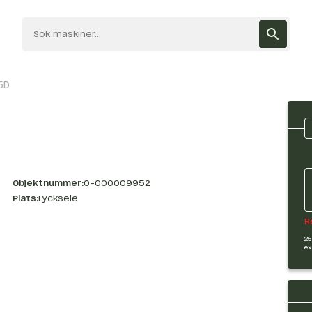
5D
Objektnummer:
O-000009952
Plats:
Lycksele
R
25
ex