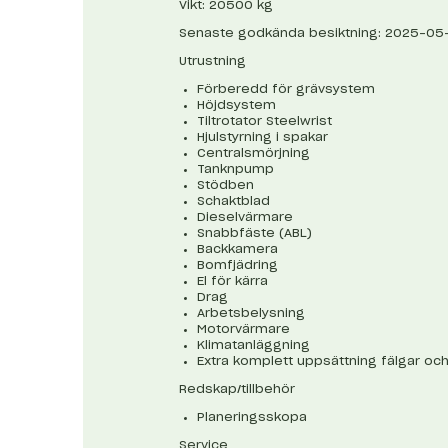
Vikt: 20500 kg
Senaste godkända besiktning: 2025-05
Utrustning
Förberedd för grävsystem
Höjdsystem
Tiltrotator Steelwrist
Hjulstyrning i spakar
Centralsmörjning
Tanknpump
Stödben
Schaktblad
Dieselvärmare
Snabbfäste (ABL)
Backkamera
Bomfjädring
El för kärra
Drag
Arbetsbelysning
Motorvärmare
Klimatanläggning
Extra komplett uppsättning fälgar o
Redskap/tillbehör
Planeringsskopa
Service