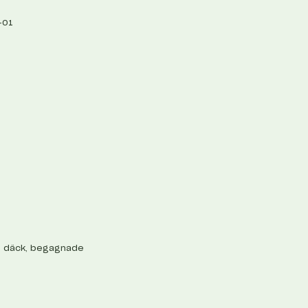
-01
ch däck, begagnade