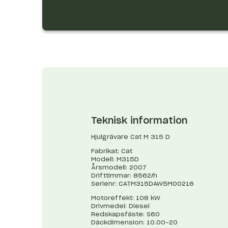
Teknisk information
Hjulgrävare Cat M 315 D
Fabrikat: Cat
Modell: M315D
Årsmodell: 2007
Drifttimmar: 8562/h
Serienr: CATM315DAW5M00216
Motoreffekt: 108 kW
Drivmedel: Diesel
Redskapsfäste: S60
Däckdimension: 10.00-20