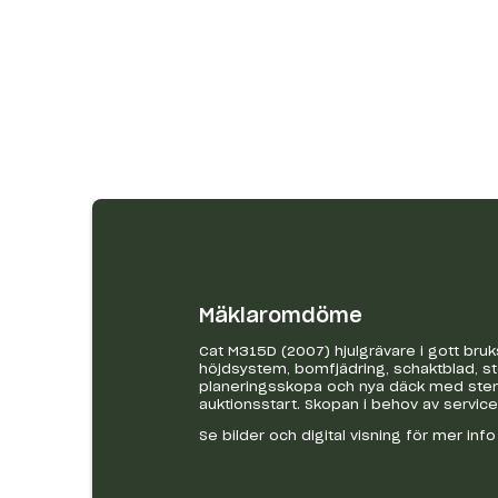
Mäklaromdöme
Cat M315D (2007) hjulgrävare i gott bruks
höjdsystem, bomfjädring, schaktblad, st
planeringsskopa och nya däck med stenring
auktionsstart. Skopan i behov av service
Se bilder och digital visning för mer inf