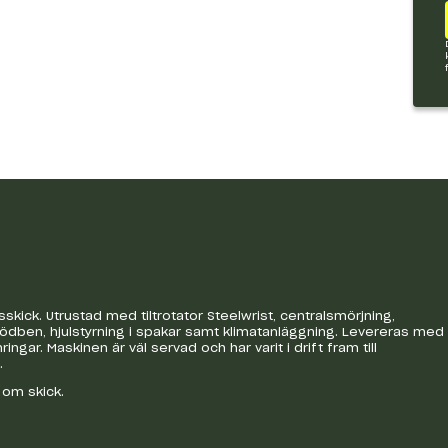
skick. Utrustad med tiltrotator Steelwrist, centralsmörjning,
ödben, hjulstyrning i spakar samt klimatanläggning. Levereras med
ar. Maskinen är väl servad och har varit i drift fram till
.
o om skick.