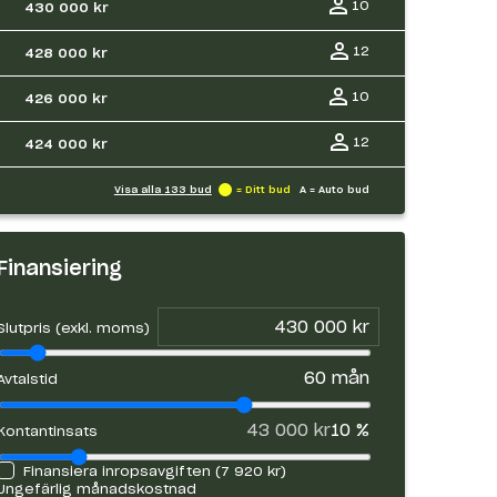
10
430 000 kr
12
428 000 kr
10
426 000 kr
12
424 000 kr
Visa alla
133
bud
= Ditt bud
A = Auto bud
Finansiering
Slutpris (exkl. moms)
60
mån
Avtalstid
43 000 kr
10
%
Kontantinsats
Finansiera inropsavgiften (
7 920 kr
)
Ungefärlig månadskostnad