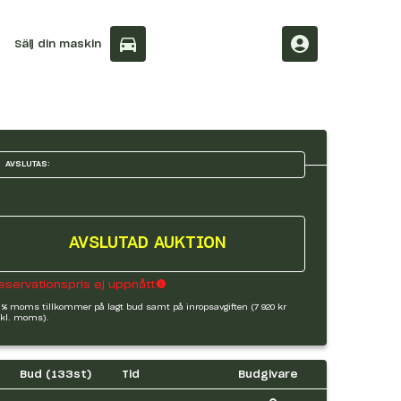
Sälj din maskin
AVSLUTAS:
AVSLUTAD AUKTION
eservationspris ej uppnått
 % moms tillkommer på lagt bud samt på inropsavgiften (7 920 kr
kl. moms).
Bud (
133
st)
Tid
Budgivare