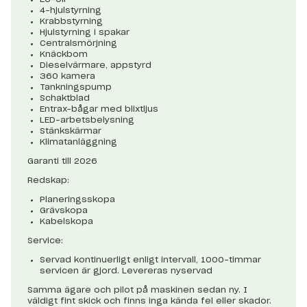
4-hjulstyrning
Krabbstyrning
Hjulstyrning i spakar
Centralsmörjning
Knäckbom
Dieselvärmare, appstyrd
360 kamera
Tankningspump
Schaktblad
Entrax-bågar med blixtljus
LED-arbetsbelysning
Stänkskärmar
Klimatanläggning
Garanti till 2026
Redskap:
Planeringsskopa
Grävskopa
Kabelskopa
Service:
Servad kontinuerligt enligt intervall, 1000-timmar
servicen är gjord. Levereras nyservad
Samma ägare och pilot på maskinen sedan ny. I
väldigt fint skick och finns inga kända fel eller skador.