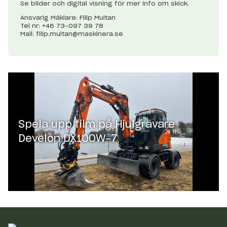
Se bilder och digital visning för mer info om skick.
Ansvarig Mäklare: Filip Multan
Tel nr: +46 73-097 39 78
Mail:
filip.multan@maskinera.se
Spela upp film på
Hjulgrävare
Develon DX100W-7