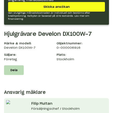
Skicka ansökan
Den slutgiltiga månadskostnaden är individuell och bestäms efter
kreditprövning. Kalkylen är baserad på 10 % restvärde.
Läs mer om
finansiering.
Hjulgrävare Develon DX100W-7
Märke & modell:
Objektnummer:
Develon DX100W-7
O-000006916
Säljare:
Plats:
Företag
Stockholm
Dela
Ansvarig mäklare
Filip
Multan
Försäljningschef / Stockholm