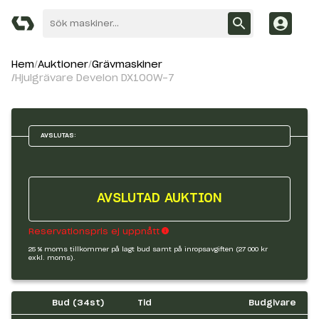
Hem
Auktioner
Grävmaskiner
Hjulgrävare Develon DX100W-7
AVSLUTAS:
AVSLUTAD AUKTION
Reservationspris ej uppnått
25 % moms tillkommer på lagt bud samt på inropsavgiften (27 000 kr
exkl. moms).
Bud (
34
st)
Tid
Budgivare