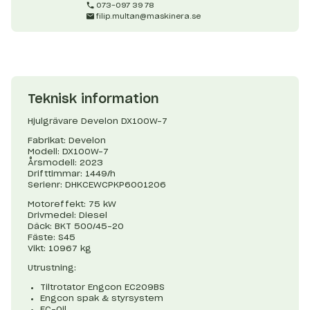
073-097 39 78
filip.multan@maskinera.se
Teknisk information
Hjulgrävare Develon DX100W-7
Fabrikat: Develon
Modell: DX100W-7
Årsmodell: 2023
Drifttimmar: 1449/h
Serienr: DHKCEWCPKP6001206
Motoreffekt: 75 kW
Drivmedel: Diesel
Däck: BKT 500/45-20
Fäste: S45
Vikt: 10967 kg
Utrustning:
Tiltrotator Engcon EC209BS
Engcon spak & styrsystem
EC-Oil