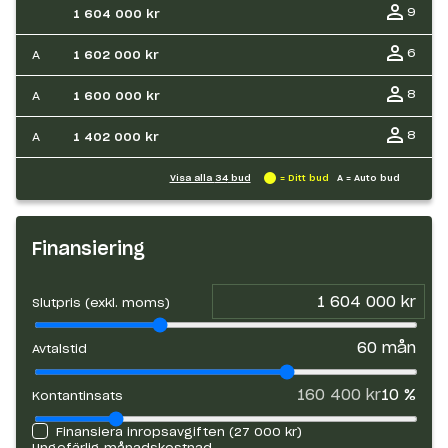
9
1 604 000 kr
6
A
1 602 000 kr
8
A
1 600 000 kr
8
A
1 402 000 kr
Visa alla
34
bud
= Ditt bud
A = Auto bud
Finansiering
Slutpris (exkl. moms)
60
mån
Avtalstid
160 400 kr
10
%
Kontantinsats
Finansiera inropsavgiften (
27 000 kr
)
Ungefärlig månadskostnad