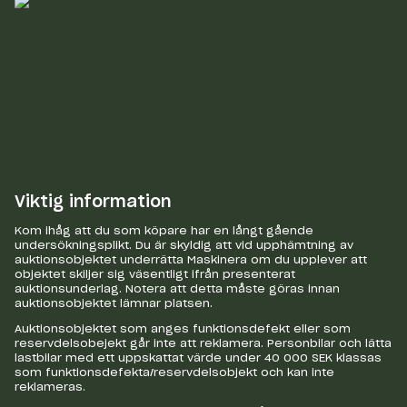
Viktig information
Kom ihåg att du som köpare har en långt gående
undersökningsplikt. Du är skyldig att vid upphämtning av
auktionsobjektet underrätta Maskinera om du upplever att
objektet skiljer sig väsentligt ifrån presenterat
auktionsunderlag. Notera att detta måste göras innan
auktionsobjektet lämnar platsen.
Auktionsobjektet som anges funktionsdefekt eller som
reservdelsobejekt går inte att reklamera. Personbilar och lätta
lastbilar med ett uppskattat värde under 40 000 SEK klassas
som funktionsdefekta/reservdelsobjekt och kan inte
reklameras.