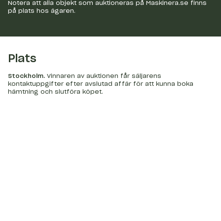
Notera att alla objekt som auktioneras på Maskinera.se finns
på plats hos ägaren.
Plats
Stockholm
.
Vinnaren av auktionen får säljarens
kontaktuppgifter efter avslutad affär för att kunna boka
hämtning och slutföra köpet.