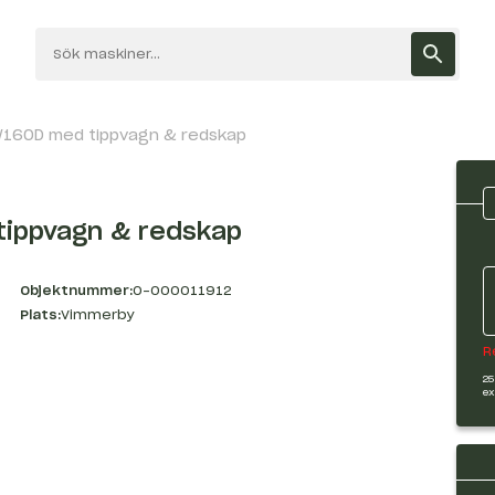
EW160D med tippvagn & redskap
tippvagn & redskap
Objektnummer:
O-000011912
Plats:
Vimmerby
R
25
ex