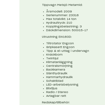
Tippvagn Metsjö Metamid:
Årsmodell: 2009
Serienummer: 23316
Max totalvikt: 14 ton
Hydraultryck: 210
Kopplingsbelastning: 3
Däckdimension: 500/15-17
Utrustning EW160D:
Tiltrotator Engcon
Gripkasett Engcon
Tipp & el-uttag i undervagn
Knäckbom
Twinhjul
Klimatanläggning
Centralsmörjning
Backkamera
Slänthydraulik
Hammarhydraulik
Schaktblad
LED-arbetsbelysning
Blixtljus
Radio / Stereo
Avtagbar ratt
Redskap/tillbehör: