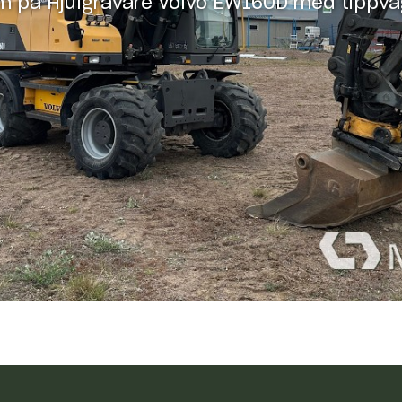
lm på
Hjulgrävare Volvo EW160D med tippv