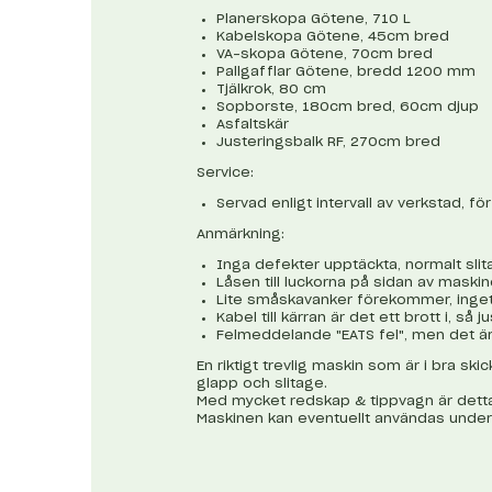
Planerskopa Götene, 710 L
Kabelskopa Götene, 45cm bred
VA-skopa Götene, 70cm bred
Pallgafflar Götene, bredd 1200 mm
Tjälkrok, 80 cm
Sopborste, 180cm bred, 60cm djup
Asfaltskär
Justeringsbalk RF, 270cm bred
Service:
Servad enligt intervall av verkstad, fö
Anmärkning:
Inga defekter upptäckta, normalt slit
Låsen till luckorna på sidan av maski
Lite småskavanker förekommer, inget
Kabel till kärran är det ett brott i, så j
Felmeddelande "EATS fel", men det är 
En riktigt trevlig maskin som är i bra s
glapp och slitage.
Med mycket redskap & tippvagn är detta e
Maskinen kan eventuellt användas under