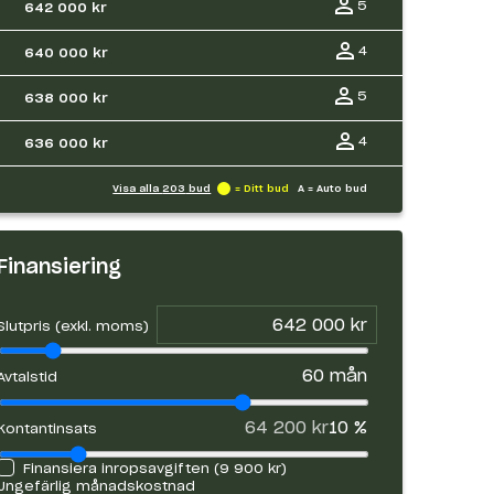
5
642 000 kr
4
640 000 kr
5
638 000 kr
4
636 000 kr
Visa alla
203
bud
= Ditt bud
A = Auto bud
Finansiering
Slutpris (exkl. moms)
60
mån
Avtalstid
64 200 kr
10
%
Kontantinsats
Finansiera inropsavgiften (
9 900 kr
)
Ungefärlig månadskostnad