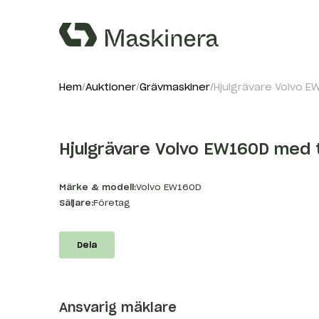
Hem
Auktioner
Grävmaskiner
Hjulgrävare Volvo 
Hjulgrävare Volvo EW160D med 
Märke & modell:
Volvo EW160D
Säljare:
Företag
Dela
Ansvarig mäklare