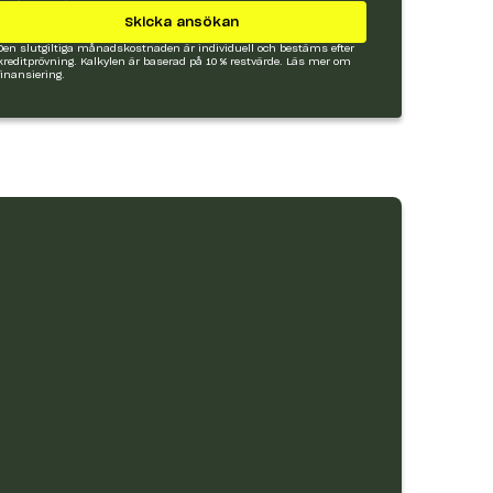
Skicka ansökan
Den slutgiltiga månadskostnaden är individuell och bestäms efter
kreditprövning. Kalkylen är baserad på 10 % restvärde.
Läs mer om
finansiering.