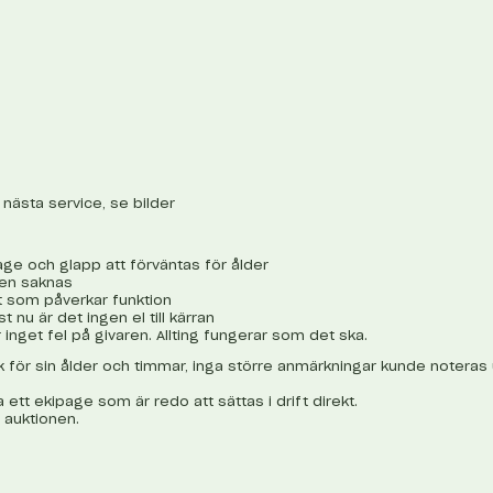
r nästa service, se bilder
age och glapp att förväntas för ålder
nen saknas
 som påverkar funktion
ust nu är det ingen el till kärran
inget fel på givaren. Allting fungerar som det ska.
kick för sin ålder och timmar, inga större anmärkningar kunde notera
tt ekipage som är redo att sättas i drift direkt.
 auktionen.