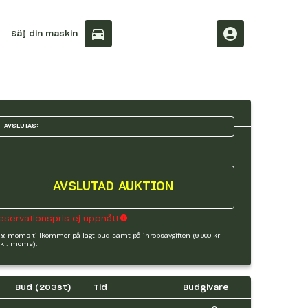
Sälj din maskin
AVSLUTAS:
AVSLUTAD AUKTION
eservationspris ej uppnått
 % moms tillkommer på lagt bud samt på inropsavgiften (9 900 kr
kl. moms).
Bud (
203
st)
Tid
Budgivare