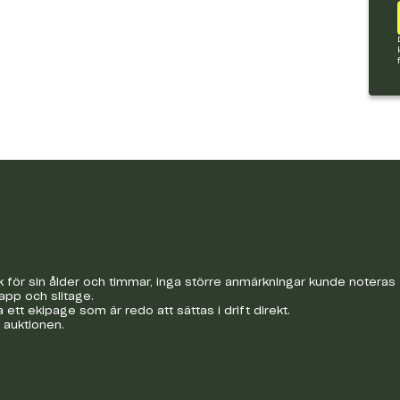
ick för sin ålder och timmar, inga större anmärkningar kunde noteras
app och slitage.
tt ekipage som är redo att sättas i drift direkt.
 auktionen.