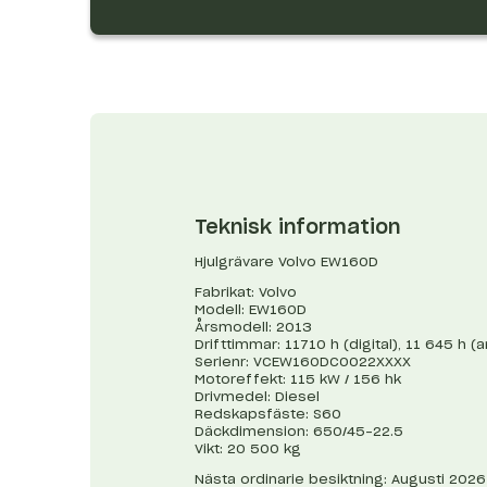
Teknisk information
Hjulgrävare Volvo EW160D
Fabrikat: Volvo
Modell: EW160D
Årsmodell: 2013
Drifttimmar: 11710 h (digital), 11 645 h (
Serienr: VCEW160DC0022XXXX
Motoreffekt: 115 kW / 156 hk
Drivmedel: Diesel
Redskapsfäste: S60
Däckdimension: 650/45-22.5
Vikt: 20 500 kg
Nästa ordinarie besiktning: Augusti 202