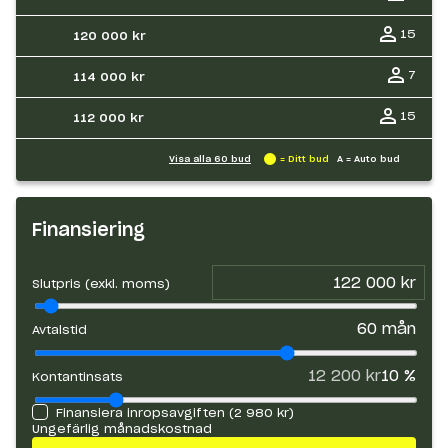
15
120 000 kr
7
114 000 kr
15
112 000 kr
Visa alla
60
bud
= Ditt bud
A = Auto bud
Finansiering
Slutpris (exkl. moms)
60
mån
Avtalstid
12 200 kr
10
%
Kontantinsats
Finansiera inropsavgiften (
2 980 kr
)
Ungefärlig månadskostnad