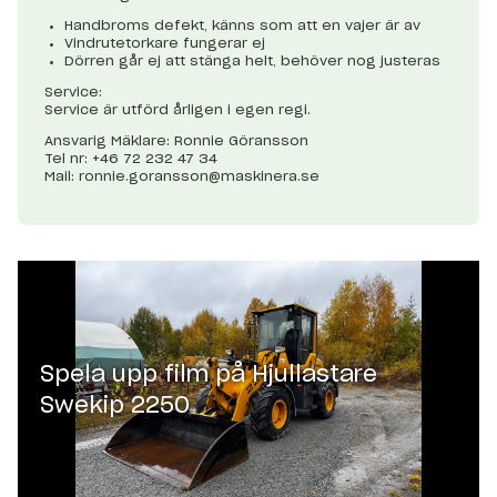
Handbroms defekt, känns som att en vajer är av
Vindrutetorkare fungerar ej
Dörren går ej att stänga helt, behöver nog justeras
Service:
Service är utförd årligen i egen regi.
Ansvarig Mäklare: Ronnie Göransson
Tel nr: +46 72 232 47 34
Mail:
ronnie.goransson@maskinera.se
Spela upp film på
Hjullastare
Swekip 2250