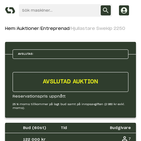
Hem
Auktioner
Entreprenad
Hjullastare Swekip 2250
AVSLUTAS:
AVSLUTAD AUKTION
Reservationspris uppnått
25 % moms tillkommer på lagt bud samt på inropsavgiften (2 980 kr exkl.
moms).
Bud (
60
st)
Tid
Budgivare
7
122 000 kr