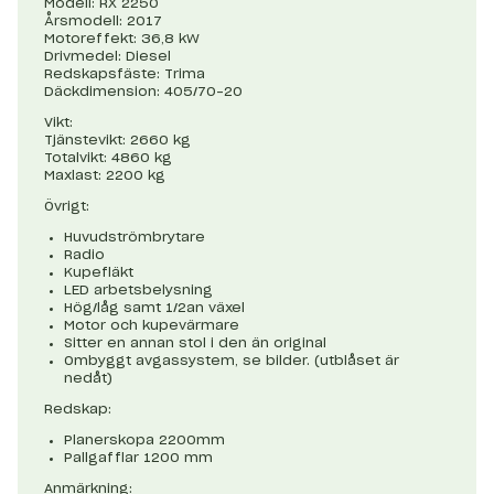
Modell: RX 2250
Årsmodell: 2017
Motoreffekt: 36,8 kW
Drivmedel: Diesel
Redskapsfäste: Trima
Däckdimension: 405/70-20
Vikt:
Tjänstevikt: 2660 kg
Totalvikt: 4860 kg
Maxlast: 2200 kg
Övrigt:
Huvudströmbrytare
Radio
Kupefläkt
LED arbetsbelysning
Hög/låg samt 1/2an växel
Motor och kupevärmare
Sitter en annan stol i den än original
Ombyggt avgassystem, se bilder. (utblåset är
nedåt)
Redskap:
Planerskopa 2200mm
Pallgafflar 1200 mm
Anmärkning: