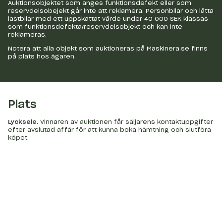
Auktionsobjektet som anges funktionsdefekt eller som
reservdelsobejekt går inte att reklamera. Personbilar och lätta
lastbilar med ett uppskattat värde under 40 000 SEK klassas
som funktionsdefekta/reservdelsobjekt och kan inte
reklameras.
Notera att alla objekt som auktioneras på Maskinera.se finns
på plats hos ägaren.
Plats
Lycksele
.
Vinnaren av auktionen får säljarens kontaktuppgifter
efter avslutad affär för att kunna boka hämtning och slutföra
köpet.