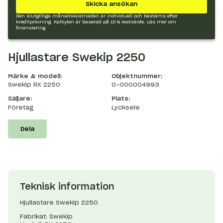
Skicka ansökan
Den slutgiltiga månadskostnaden är individuell och bestäms efter
kreditprövning. Kalkylen är baserad på 10 % restvärde.
Läs mer om
finansiering.
Hjullastare Swekip 2250
Märke & modell:
Objektnummer:
Swekip RX 2250
O-000004993
Säljare:
Plats:
Företag
Lycksele
Dela
Teknisk information
Hjullastare Swekip 2250
Fabrikat: Swekip