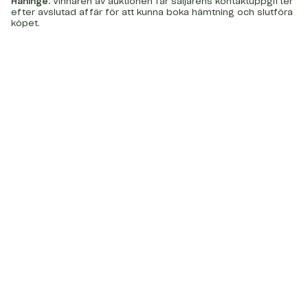
Haninge
.
Vinnaren av auktionen får säljarens kontaktuppgifter
efter avslutad affär för att kunna boka hämtning och slutföra
köpet.