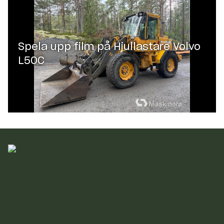
Spela upp film på
Hjullastare Volvo
L50C