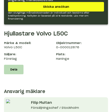
Skicka ansökan
Den slutgiltiga månadskostnaden är individuell och bestäms efter
kreditprövning. Kalkylen är baserad på 10 % restvärde.
Läs mer om
finansiering.
Hjullastare Volvo L50C
Märke & modell:
Objektnummer:
Volvo L50C
O-000012676
Säljare:
Plats:
Företag
Haninge
Dela
Ansvarig mäklare
Filip
Multan
Försäljningschef / Stockholm