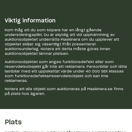
Viktig information
Kom ihåg att du som köpare har en långt gående
undersökningsplikt. Du är skyldig att vid upphämtning av
auktionsobjektet underrätta Maskinera om du upplever att
objektet skiljer sig väsentligt ifrån presenterat
auktionsunderlag. Notera att detta måste göras innan
auktionsobjektet lämnar platsen.
Auktionsobjektet som anges funktionsdefekt eller som
reservdelsobejekt går inte att reklamera. Personbilar och lätta
lastbilar med ett uppskattat värde under 40 000 SEK klassas
som funktionsdefekta/reservdelsobjekt och kan inte
reklameras.
Notera att alla objekt som auktioneras på Maskinera.se finns
på plats hos ägaren.
Plats