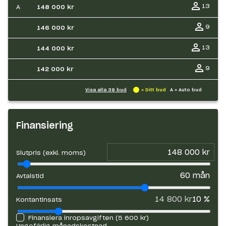
13
A
148 000 kr
9
146 000 kr
13
144 000 kr
9
142 000 kr
Visa alla
39
bud
= Ditt bud
A = Auto bud
Finansiering
Slutpris (exkl. moms)
60
mån
Avtalstid
14 800 kr
10
%
Kontantinsats
Finansiera inropsavgiften (
5 600 kr
)
Ungefärlig månadskostnad