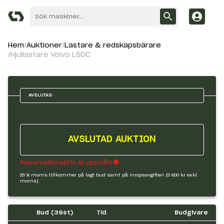
Hem
Auktioner
Lastare & redskapsbärare
Hjullastare Volvo L50C
AVSLUTAS:
AVSLUTAD AUKTION
Reservationspris ej uppnått
25 % moms tillkommer på lagt bud samt på inropsavgiften (5 600 kr exkl.
moms).
Bud (
39
st)
Tid
Budgivare