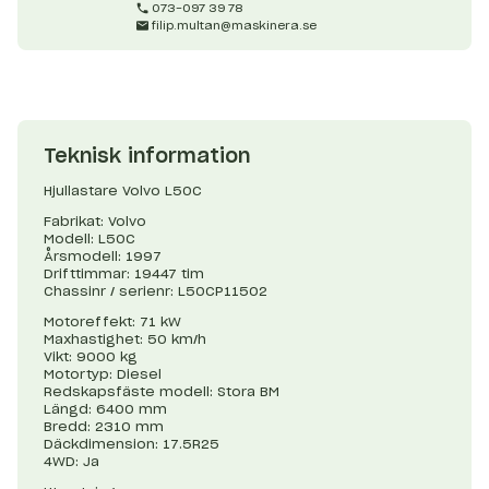
073-097 39 78
filip.multan@maskinera.se
Teknisk information
Hjullastare Volvo L50C
Fabrikat: Volvo
Modell: L50C
Årsmodell: 1997
Drifttimmar: 19447 tim
Chassinr / serienr: L50CP11502
Motoreffekt: 71 kW
Maxhastighet: 50 km/h
Vikt: 9000 kg
Motortyp: Diesel
Redskapsfäste modell: Stora BM
Längd: 6400 mm
Bredd: 2310 mm
Däckdimension: 17.5R25
4WD: Ja