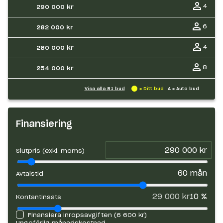
4
290 000 kr
6
282 000 kr
4
280 000 kr
8
254 000 kr
Visa alla
81
bud
= Ditt bud
A = Auto bud
Finansiering
Slutpris (exkl. moms)
60
mån
Avtalstid
29 000 kr
10
%
Kontantinsats
Finansiera inropsavgiften (
6 600 kr
)
Ungefärlig månadskostnad