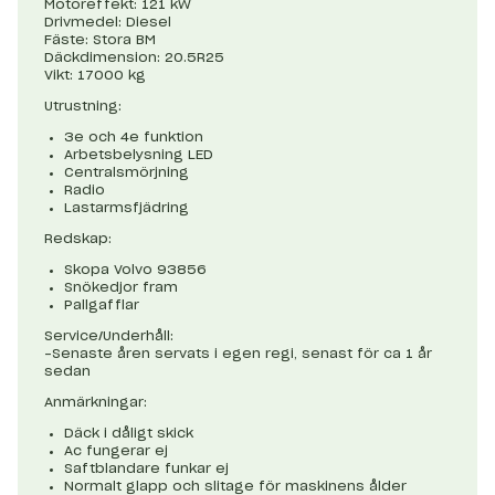
Motoreffekt: 121 kW
Drivmedel: Diesel
Fäste: Stora BM
Däckdimension: 20.5R25
Vikt: 17000 kg
Utrustning:
3e och 4e funktion
Arbetsbelysning LED
Centralsmörjning
Radio
Lastarmsfjädring
Redskap:
Skopa Volvo 93856
Snökedjor fram
Pallgafflar
Service/Underhåll:
-Senaste åren servats i egen regi, senast för ca 1 år
sedan
Anmärkningar:
Däck i dåligt skick
Ac fungerar ej
Saftblandare funkar ej
Normalt glapp och slitage för maskinens ålder