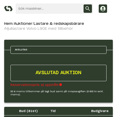
Hem
Auktioner
Lastare & redskapsbärare
Hjullastare Volvo L90E med tillbehör
AVSLUTAS:
AVSLUTAD AUKTION
Reservationspris ej uppnått
25 % moms tillkommer på lagt bud samt på inropsavgiften (6 600 kr exkl.
moms).
Bud (
81
st)
Tid
Budgivare