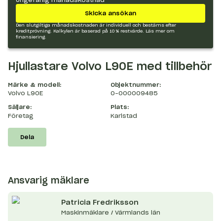
Skicka ansökan
Den slutgiltiga månadskostnaden är individuell och bestäms efter
kreditprövning. Kalkylen är baserad på 10 % restvärde.
Läs mer om
finansiering.
Hjullastare Volvo L90E med tillbehör
Märke & modell:
Objektnummer:
Volvo L90E
O-000009485
Säljare:
Plats:
Företag
Karlstad
Dela
Ansvarig mäklare
Patricia
Fredriksson
Maskinmäklare / Värmlands län