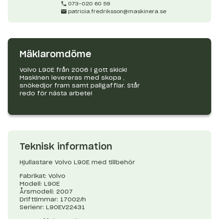
073-020 60 59
patricia.fredriksson@maskinera.se
Mäklaromdöme
Volvo L90E från 2006 i gott skick!
Maskinen levereras med skopa ,
snökedjor fram samt pallgafflar. Står
redo för nästa arbete!
Teknisk information
Hjullastare Volvo L90E med tillbehör
Fabrikat: Volvo
Modell: L90E
Årsmodell: 2007
Drifttimmar: 17002/h
Serienr: L90EV22431