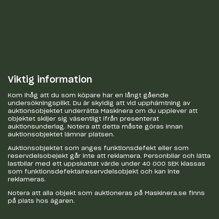
Viktig information
Kom ihåg att du som köpare har en långt gående
undersökningsplikt. Du är skyldig att vid upphämtning av
auktionsobjektet underrätta Maskinera om du upplever att
objektet skiljer sig väsentligt ifrån presenterat
auktionsunderlag. Notera att detta måste göras innan
auktionsobjektet lämnar platsen.
Auktionsobjektet som anges funktionsdefekt eller som
reservdelsobejekt går inte att reklamera. Personbilar och lätta
lastbilar med ett uppskattat värde under 40 000 SEK klassas
som funktionsdefekta/reservdelsobjekt och kan inte
reklameras.
Notera att alla objekt som auktioneras på Maskinera.se finns
på plats hos ägaren.