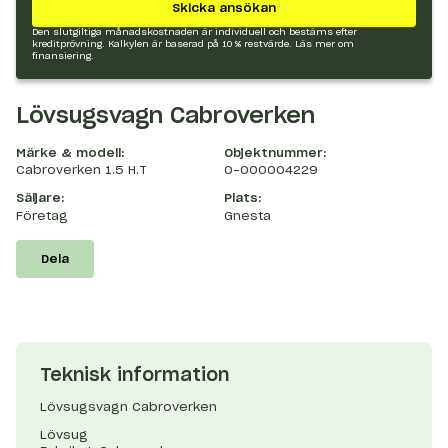
Skicka ansökan
Den slutgiltiga månadskostnaden är individuell och bestäms efter
kreditprövning. Kalkylen är baserad på 10 % restvärde.
Läs mer om
finansiering.
Lövsugsvagn Cabroverken
Märke & modell:
Objektnummer:
Cabroverken 1.5 H.T
O-000004229
Säljare:
Plats:
Företag
Gnesta
Dela
Teknisk information
Lövsugsvagn Cabroverken
Lövsug