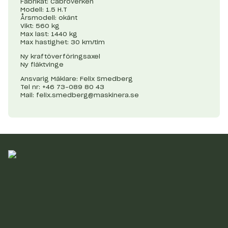
Fabrikat: Cabroverken
Modell: 1.5 H.T
Årsmodell: okänt
Vikt: 560 kg
Max last: 1440 kg
Max hastighet: 30 km/tim
Ny kraftöverföringsaxel
Ny fläktvinge
Ansvarig Mäklare: Felix Smedberg
Tel nr: +46 73-089 80 43
Mail:
felix.smedberg@maskinera.se