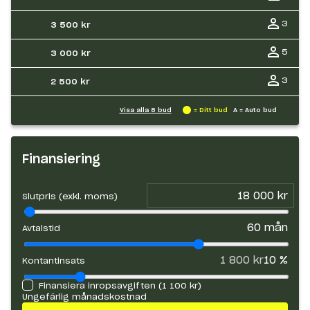
3
3 500 kr
5
3 000 kr
3
2 500 kr
Visa alla
8
bud
= Ditt bud
A = Auto bud
Finansiering
Slutpris (exkl. moms)
60
mån
Avtalstid
1 800 kr
10
%
Kontantinsats
Finansiera inropsavgiften (
1 100 kr
)
Ungefärlig månadskostnad