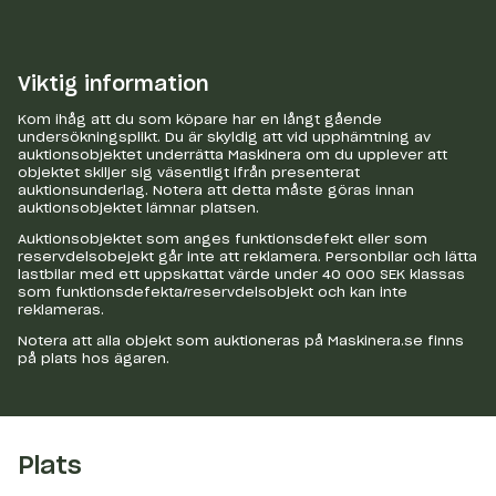
Viktig information
Kom ihåg att du som köpare har en långt gående
undersökningsplikt. Du är skyldig att vid upphämtning av
auktionsobjektet underrätta Maskinera om du upplever att
objektet skiljer sig väsentligt ifrån presenterat
auktionsunderlag. Notera att detta måste göras innan
auktionsobjektet lämnar platsen.
Auktionsobjektet som anges funktionsdefekt eller som
reservdelsobejekt går inte att reklamera. Personbilar och lätta
lastbilar med ett uppskattat värde under 40 000 SEK klassas
som funktionsdefekta/reservdelsobjekt och kan inte
reklameras.
Notera att alla objekt som auktioneras på Maskinera.se finns
på plats hos ägaren.
Plats