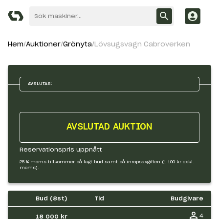
Hem
Auktioner
Grönyta
Lövsugsvagn Cabroverken
AVSLUTAS:
AVSLUTAD AUKTION
Reservationspris uppnått
25 % moms tillkommer på lagt bud samt på inropsavgiften (1 100 kr exkl.
moms).
Bud (
8
st)
Tid
Budgivare
4
18 000 kr